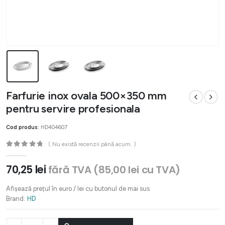
Farfurie inox ovala 500×350 mm
pentru servire profesionala
Cod produs:
HD404607
( Nu există recenzii până acum. )
0
out of 5
70,25
lei
fără TVA (
85,00
lei
cu TVA)
Afișează prețul în euro / lei cu butonul de mai sus
Brand:
HD