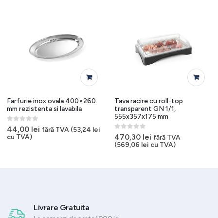
Farfurie inox ovala 400×260
Tava racire cu roll-top
mm rezistenta si lavabila
transparent GN 1/1,
555x357x175 mm
0
out of 5
44,00
lei
fără TVA (
53,24
lei
0
out of 5
470,30
lei
cu TVA)
fără TVA
(
569,06
lei
cu TVA)
Livrare Gratuita