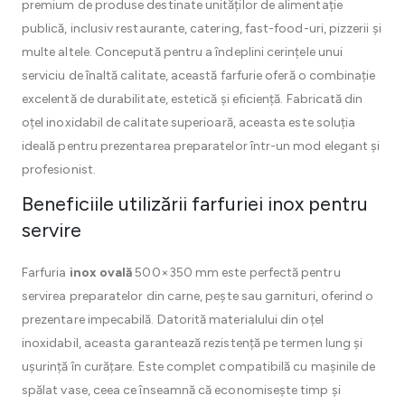
premium de produse destinate unităților de alimentație
publică, inclusiv restaurante, catering, fast-food-uri, pizzerii și
multe altele. Concepută pentru a îndeplini cerințele unui
serviciu de înaltă calitate, această farfurie oferă o combinație
excelentă de durabilitate, estetică și eficiență. Fabricată din
oțel inoxidabil de calitate superioară, aceasta este soluția
ideală pentru prezentarea preparatelor într-un mod elegant și
profesionist.
Beneficiile utilizării farfuriei inox pentru
servire
Farfuria
inox ovală
500×350 mm este perfectă pentru
servirea preparatelor din carne, pește sau garnituri, oferind o
prezentare impecabilă. Datorită materialului din oțel
inoxidabil, aceasta garantează rezistență pe termen lung și
ușurință în curățare. Este complet compatibilă cu mașinile de
spălat vase, ceea ce înseamnă că economisește timp și