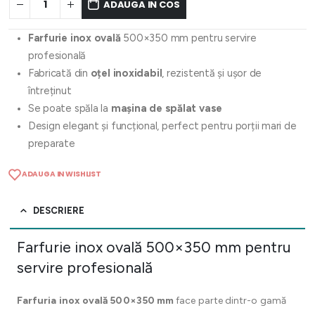
ADAUGA IN COS
Farfurie inox ovală
500×350 mm pentru servire
profesională
Fabricată din
oțel inoxidabil
, rezistentă și ușor de
întreținut
Se poate spăla la
mașina de spălat vase
Design elegant și funcțional, perfect pentru porții mari de
preparate
ADAUGA IN WISHLIST
DESCRIERE
Farfurie inox ovală 500×350 mm pentru
servire profesională
Farfuria inox ovală 500×350 mm
face parte dintr-o gamă