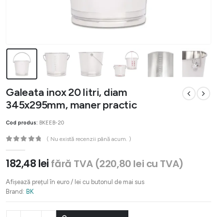
Galeata inox 20 litri, diam
345x295mm, maner practic
Cod produs:
BKEEB-20
( Nu există recenzii până acum. )
0
out of 5
182,48
lei
fără TVA (
220,80
lei
cu TVA)
Afișează prețul în euro / lei cu butonul de mai sus
Brand:
BK