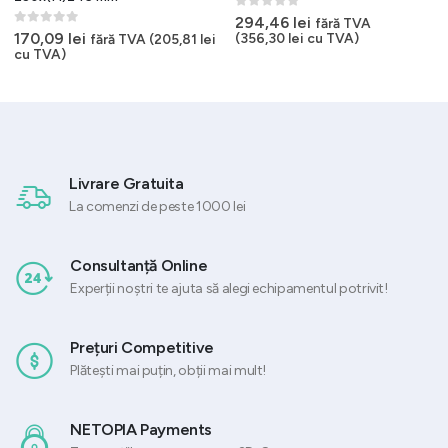
0
out of 5
294,46
lei
fără TVA
0
out of 5
170,09
lei
(
356,30
lei
cu TVA)
fără TVA (
205,81
lei
cu TVA)
Livrare Gratuita
La comenzi de peste 1000 lei
Consultanță Online
Experții noștri te ajuta să alegi echipamentul potrivit!
Prețuri Competitive
Plătești mai puțin, obții mai mult!
NETOPIA Payments