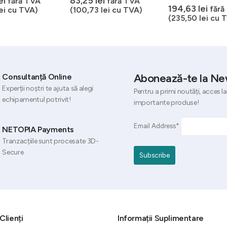
ei
83,25
lei
fără TVA
fără TVA
0
out of 5
194,63
lei
fără
ei
cu TVA)
(
100,73
lei
cu TVA)
(
235,50
lei
cu T
Abonează-te la Ne
Consultanță Online
Experții noștri te ajuta să alegi
Pentru a primi noutăți, acces la
echipamentul potrivit!
importante produse!
Email Address*
NETOPIA Payments
Tranzacțiile sunt procesate 3D-
Secure
Clienți
Informații Suplimentare