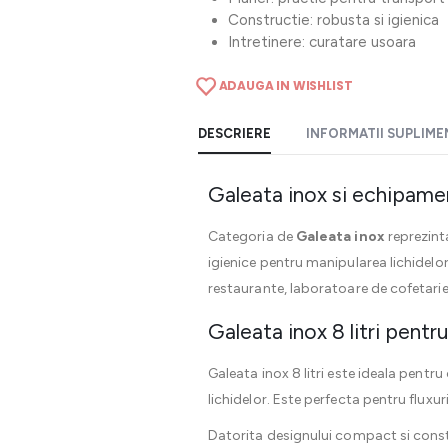
Constructie: robusta si igienica
Intretinere: curatare usoara
ADAUGA IN WISHLIST
DESCRIERE
INFORMATII SUPLIM
Galeata inox si echipame
Categoria de
Galeata inox
reprezinta
igienice pentru manipularea lichidelor
restaurante, laboratoare de cofetarie,
Galeata inox 8 litri pentr
Galeata inox 8 litri este ideala pentr
lichidelor. Este perfecta pentru flux
Datorita designului compact si constr