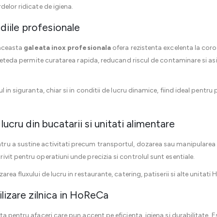
elor ridicate de igiena.
diile profesionale
 aceasta
galeata inox profesionala
ofera rezistenta excelenta la coroz
a neteda permite curatarea rapida, reducand riscul de contaminare si 
 in siguranta, chiar si in conditii de lucru dinamice, fiind ideal pentru
lucru din bucatarii si unitati alimentare
u a sustine activitati precum transportul, dozarea sau manipularea i
vit pentru operatiuni unde precizia si controlul sunt esentiale.
rea fluxului de lucru in restaurante, catering, patiserii si alte unitati
ilizare zilnica in HoReCa
a pentru afaceri care pun accent pe eficienta, igiena si durabilitate. Es