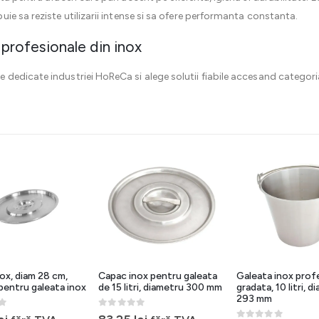
ie sa reziste utilizarii intense si sa ofere performanta constanta.
rofesionale din inox
dedicate industriei HoReCa si alege solutii fiabile accesand categor
ox, diam 28 cm,
Capac inox pentru galeata
Galeata inox profe
 pentru galeata inox
de 15 litri, diametru 300 mm
gradata, 10 litri, 
293 mm
5
0
out of 5