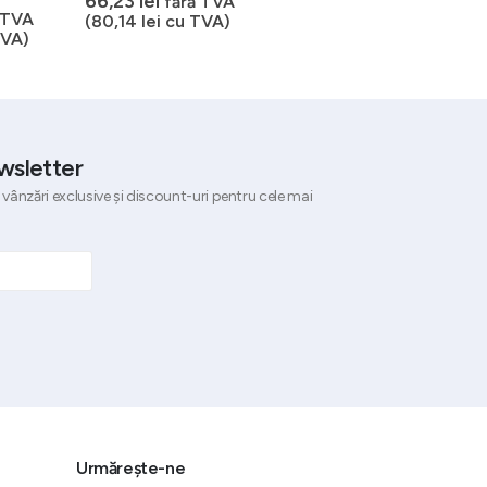
66,23
lei
151,97
lei
fără TVA
fără TVA
 TVA
(
80,14
lei
cu TVA)
(
183,88
lei
cu TVA)
VA)
wsletter
 vânzări exclusive și discount-uri pentru cele mai
Urmărește-ne