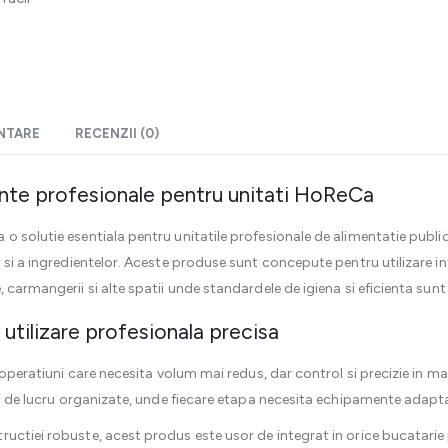
ENTARE
RECENZII (0)
nte profesionale pentru unitati HoReCa
 o solutie esentiala pentru unitatile profesionale de alimentatie publi
 si a ingredientelor. Aceste produse sunt concepute pentru utilizare in
 carmangerii si alte spatii unde standardele de igiena si eficienta sunt 
u utilizare profesionala precisa
u operatiuni care necesita volum mai redus, dar control si precizie in m
uri de lucru organizate, unde fiecare etapa necesita echipamente adapta
uctiei robuste, acest produs este usor de integrat in orice bucatarie 