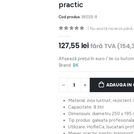
practic
Cod produs:
BKEEB-8
( Nu există recenzii până
0
out of 5
127,55
lei
fără TVA (
154,
Afișează prețul în euro / lei cu buton
Brand:
BK
ADAUGA IN
Material: inox lustruit, rezistent
Capacitate: 8 litri
Dimensiuni: diametru 250 x 195
Tip produs: galeata profesional
Utilizare: HoReCa, bucatarii prof
Maner: practic pentru transport 