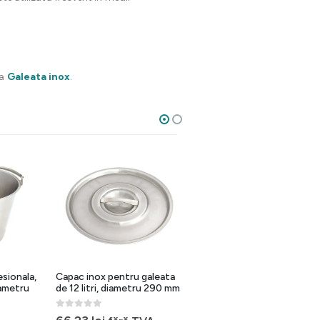
ia
Galeata inox
.
sionala,
Capac inox pentru galeata
Galeata inox 14 litri, diam
diametru
de 12 litri, diametru 290 mm
215x395mm, maner practic
0
out of 5
0
out of 5