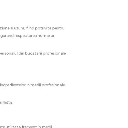
iune si uzura, fiind potrivita pentru
asigurand respectarea normelor
 personalul din bucatarii profesionale
ngredientelor in medii profesionale.
 HoReCa.
te utilizata frecvent in medii