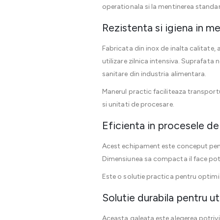
operationala si la mentinerea standard
Rezistenta si igiena in me
Fabricata din inox de inalta calitate,
utilizare zilnica intensiva. Suprafat
sanitare din industria alimentara.
Manerul practic faciliteaza transportul
si unitati de procesare.
Eficienta in procesele de 
Acest echipament este conceput pentr
Dimensiunea sa compacta il face potri
Este o solutie practica pentru optimiza
Solutie durabila pentru ut
Aceasta galeata este alegerea potrivit