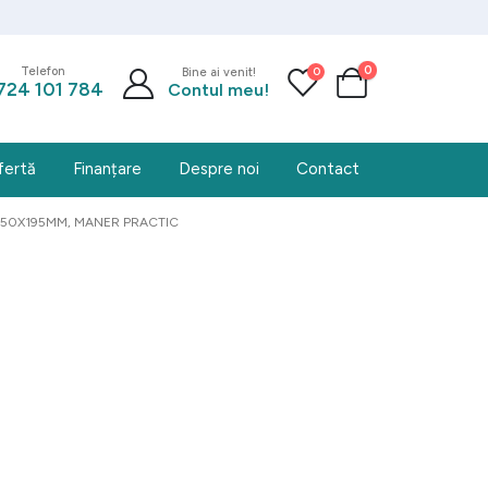
0
0
Telefon
Bine ai venit!
724 101 784
Contul meu!
fertă
Finanțare
Despre noi
Contact
 250X195MM, MANER PRACTIC