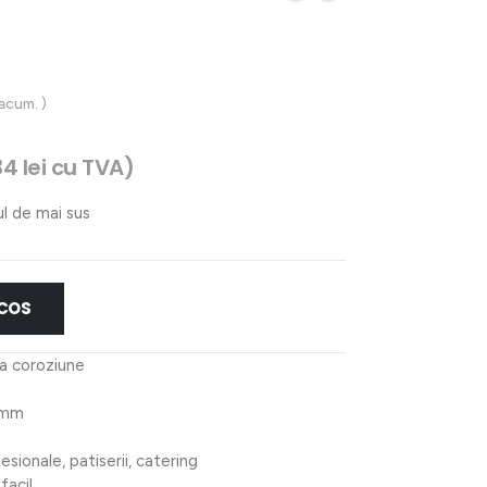
 acum. )
34
lei
cu TVA)
ul de mai sus
 COS
 la coroziune
 mm
a
esionale, patiserii, catering
facil