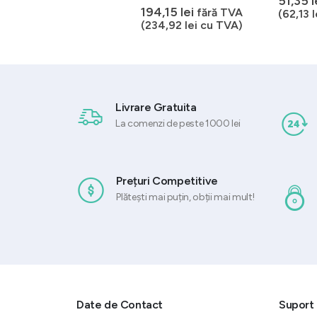
51,35
l
0
out of 5
0
out of 5
432,49
lei
194,15
lei
fără TVA
fără TVA
(
62,13
l
(
523,31
lei
cu TVA)
(
234,92
lei
cu TVA)
Livrare Gratuita
La comenzi de peste 1000 lei
Prețuri Competitive
Plătești mai puțin, obții mai mult!
Date de Contact
Suport 