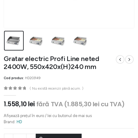
Gratar electric Profi Line neted
2400W, 550x420x(H)240 mm
Cod produs:
HD203149
( Nu există recenzii până acum. )
0
out of 5
1.558,10
lei
fără TVA (
1.885,30
lei
cu TVA)
Afișează prețul în euro / lei cu butonul de mai sus
Brand:
HD