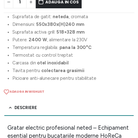
ADAUGA IN COS
Suprafata de gatit:
neteda
, cromata
Dimensiuni:
550x380x(H)240 mm
Suprafata activa grill:
518×328 mm
Putere:
2400 W
, alimentare la 230V
Temperatura reglabila:
pana la 300°C
Termostat cu control treptat
Carcasa din
otel inoxidabil
Tavita pentru
colectarea grasimii
Picioare anti-alunecare pentru stabilitate
ADAUGA IN WISHLIST
DESCRIERE
Gratar electric profesional neted – Echipament
esential pentru bucatariile moderne HoReCa