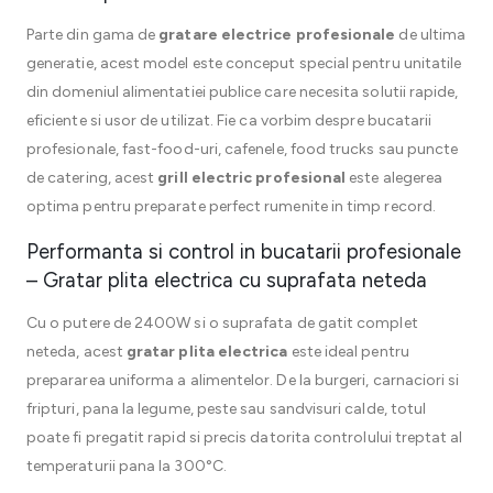
Parte din gama de
gratare electrice profesionale
de ultima
generatie, acest model este conceput special pentru unitatile
din domeniul alimentatiei publice care necesita solutii rapide,
eficiente si usor de utilizat. Fie ca vorbim despre bucatarii
profesionale, fast-food-uri, cafenele, food trucks sau puncte
de catering, acest
grill electric profesional
este alegerea
optima pentru preparate perfect rumenite in timp record.
Performanta si control in bucatarii profesionale
– Gratar plita electrica cu suprafata neteda
Cu o putere de 2400W si o suprafata de gatit complet
neteda, acest
gratar plita electrica
este ideal pentru
prepararea uniforma a alimentelor. De la burgeri, carnaciori si
fripturi, pana la legume, peste sau sandvisuri calde, totul
poate fi pregatit rapid si precis datorita controlului treptat al
temperaturii pana la 300°C.