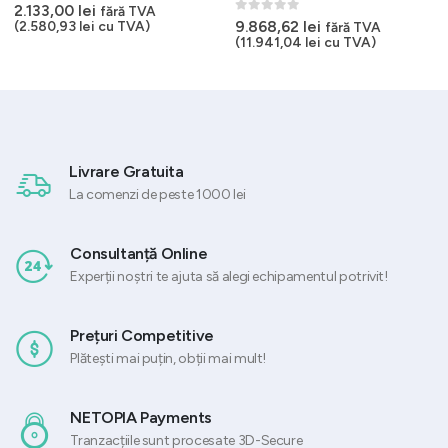
0
out of 5
2.133,00
lei
fără TVA
0
out of 5
9.868,62
lei
(
2.580,93
lei
cu TVA)
fără TVA
(
11.941,04
lei
cu TVA)
Livrare Gratuita
La comenzi de peste 1000 lei
Consultanță Online
Experții noștri te ajuta să alegi echipamentul potrivit!
Prețuri Competitive
Plătești mai puțin, obții mai mult!
NETOPIA Payments
Tranzacțiile sunt procesate 3D-Secure