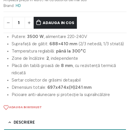
Brand:
HD
ADAUGA IN COS
Putere:
3500 W
, alimentare 220-240V
Suprafață de gătit:
688×410 mm
(2/3 netedă, 1/3 striată)
Temperatura reglabilă:
până la 300°C
Zone de încălzire:
2
, independente
Placă din tablă groasă de
8 mm
, cu rezistență termică
ridicată
Sertar colector de grăsimi detașabil
Dimensiuni totale:
697x474x(H)241 mm
Picioare anti-alunecare și protecție la supraîncălzire
ADAUGA IN WISHLIST
DESCRIERE