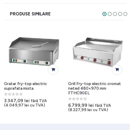
PRODUSE SIMILARE
Gratar fry-top electric
Grill Fry-top electric cromat
suprafata mixta
neted 480×970 mm
FTHC90EL
0
out of 5
3.347,09
lei
fără TVA
0
out of 5
6.799,99
lei
(
4.049,97
lei
cu TVA)
fără TVA
(
8.227,99
lei
cu TVA)