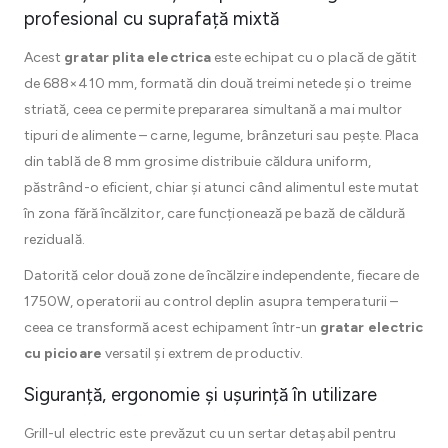
profesional cu suprafață mixtă
Acest
gratar plita electrica
este echipat cu o placă de gătit
de 688×410 mm, formată din două treimi netede și o treime
striată, ceea ce permite prepararea simultană a mai multor
tipuri de alimente – carne, legume, brânzeturi sau pește. Placa
din tablă de 8 mm grosime distribuie căldura uniform,
păstrând-o eficient, chiar și atunci când alimentul este mutat
în zona fără încălzitor, care funcționează pe bază de căldură
reziduală.
Datorită celor două zone de încălzire independente, fiecare de
1750W, operatorii au control deplin asupra temperaturii –
ceea ce transformă acest echipament într-un
gratar electric
cu picioare
versatil și extrem de productiv.
Siguranță, ergonomie și ușurință în utilizare
Grill-ul electric este prevăzut cu un sertar detașabil pentru