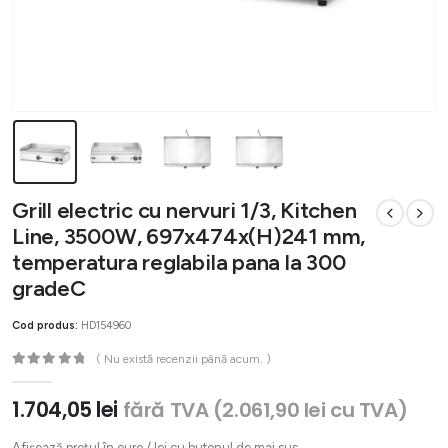
Grill electric cu nervuri 1/3, Kitchen
Line, 3500W, 697x474x(H)241 mm,
temperatura reglabila pana la 300
gradeC
Cod produs:
HD154960
( Nu există recenzii până acum. )
0
out of 5
1.704,05
lei
fără TVA (
2.061,90
lei
cu TVA)
Afișează prețul în euro / lei cu butonul de mai sus