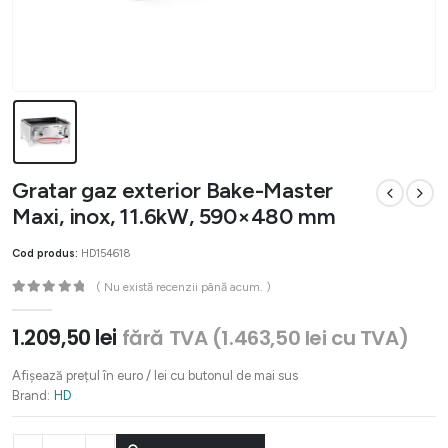
Gratar gaz exterior Bake-Master
Maxi, inox, 11.6kW, 590×480 mm
Cod produs:
HD154618
( Nu există recenzii până acum. )
0
out of 5
1.209,50
lei
fără TVA (
1.463,50
lei
cu TVA)
Afișează prețul în euro / lei cu butonul de mai sus
Brand:
HD