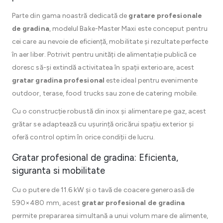
Parte din gama noastră dedicată de
gratare profesionale
de gradina
, modelul Bake-Master Maxi este conceput pentru
cei care au nevoie de eficiență, mobilitate și rezultate perfecte
în aer liber. Potrivit pentru unități de alimentație publică ce
doresc să-și extindă activitatea în spații exterioare, acest
gratar gradina profesional
este ideal pentru evenimente
outdoor, terase, food trucks sau zone de catering mobile.
Cu o construcție robustă din inox și alimentare pe gaz, acest
grătar se adaptează cu ușurință oricărui spațiu exterior și
oferă control optim în orice condiții de lucru.
Gratar profesional de gradina: Eficienta,
siguranta si mobilitate
Cu o putere de 11.6 kW și o tavă de coacere generoasă de
590×480 mm, acest
gratar profesional de gradina
permite prepararea simultană a unui volum mare de alimente,