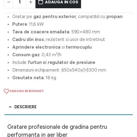
ADAUGA IN COS
Gratar pe
gaz pentru exterior
, compatibil cu
propan
Putere
: 11,6 kW
Tava de coacere emailata
: 590×480 mm
Cadru din inox
, rezistent si usor de intretinut
Aprindere electronica
si
termocuplu
Consum gaz
: 0,43 m³/h
Include
furtun si regulator de presiune
Dimensiuni echipament: 650x540x(H)300 mm
Greutate neta
: 18 kg
ADAUGA IN WISHLIST
DESCRIERE
Gratare profesionale de gradina pentru
performanta in aer liber