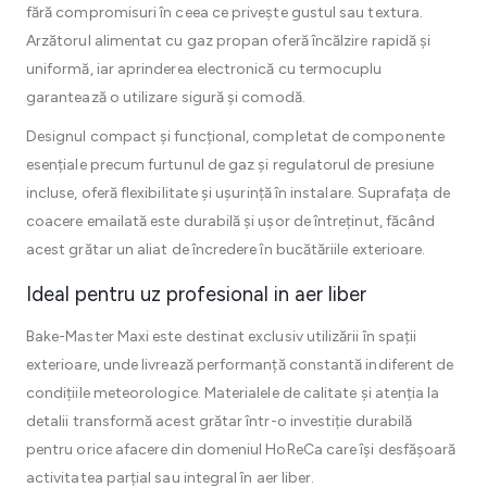
fără compromisuri în ceea ce privește gustul sau textura.
Arzătorul alimentat cu gaz propan oferă încălzire rapidă și
uniformă, iar aprinderea electronică cu termocuplu
garantează o utilizare sigură și comodă.
Designul compact și funcțional, completat de componente
esențiale precum furtunul de gaz și regulatorul de presiune
incluse, oferă flexibilitate și ușurință în instalare. Suprafața de
coacere emailată este durabilă și ușor de întreținut, făcând
acest grătar un aliat de încredere în bucătăriile exterioare.
Ideal pentru uz profesional in aer liber
Bake-Master Maxi este destinat exclusiv utilizării în spații
exterioare, unde livrează performanță constantă indiferent de
condițiile meteorologice. Materialele de calitate și atenția la
detalii transformă acest grătar într-o investiție durabilă
pentru orice afacere din domeniul HoReCa care își desfășoară
activitatea parțial sau integral în aer liber.