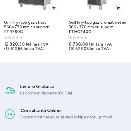
Grill Fry-top gaz striat
Grill Fry-top gaz cromat neted
560×770 mm cu suport
560×370 mm cu suport
FTR780G
FTHC740G
0
out of 5
0
out of 5
12.820,30
lei
8.738,08
lei
fără TVA
fără TVA
(
15.512,56
lei
cu TVA)
(
10.573,08
lei
cu TVA)
Livrare Gratuita
La comenzi de peste 1000 lei
Consultanță Online
Experții noștri te ajuta să alegi echipamentul potrivit!