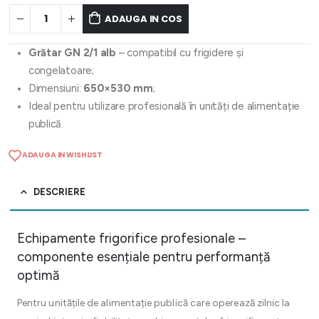
ADAUGA IN COS
Grătar GN 2/1 alb
– compatibil cu frigidere și
congelatoare;
Dimensiuni:
650×530 mm
;
Ideal pentru utilizare profesională în unități de alimentație
publică.
ADAUGA IN WISHLIST
DESCRIERE
Echipamente frigorifice profesionale –
componente esențiale pentru performanță
optimă
Pentru unitățile de alimentație publică care operează zilnic la