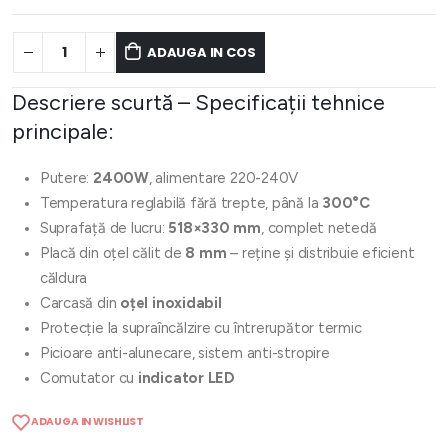
ADAUGA IN COS
Descriere scurtă – Specificații tehnice
principale:
Putere:
2400W
, alimentare 220-240V
Temperatura reglabilă fără trepte, până la
300°C
Suprafață de lucru:
518×330 mm
, complet netedă
Placă din oțel călit de
8 mm
– reține și distribuie eficient
căldura
Carcasă din
oțel inoxidabil
Protecție la supraîncălzire cu întrerupător termic
Picioare anti-alunecare, sistem anti-stropire
Comutator cu
indicator LED
ADAUGA IN WISHLIST