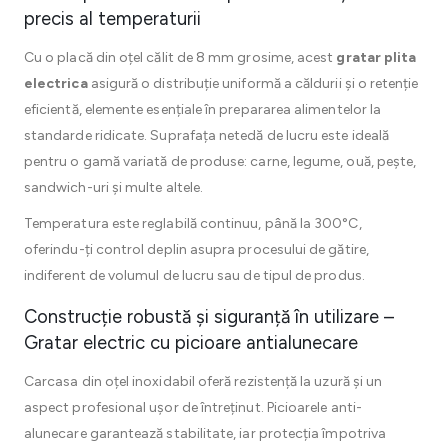
precis al temperaturii
Cu o placă din oțel călit de 8 mm grosime, acest
gratar plita
electrica
asigură o distribuție uniformă a căldurii și o retenție
eficientă, elemente esențiale în prepararea alimentelor la
standarde ridicate. Suprafața netedă de lucru este ideală
pentru o gamă variată de produse: carne, legume, ouă, pește,
sandwich-uri și multe altele.
Temperatura este reglabilă continuu, până la 300°C,
oferindu-ți control deplin asupra procesului de gătire,
indiferent de volumul de lucru sau de tipul de produs.
Construcție robustă și siguranță în utilizare –
Gratar electric cu picioare antialunecare
Carcasa din oțel inoxidabil oferă rezistență la uzură și un
aspect profesional ușor de întreținut. Picioarele anti-
alunecare garantează stabilitate, iar protecția împotriva