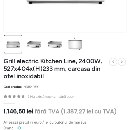
Grill electric Kitchen Line, 2400W,
527x404x(H)233 mm, carcasa din
otel inoxidabil
Cod produs:
HD154939
( Nu există recenzii până acum. )
0
out of 5
1.146,50
lei
fără TVA (
1.387,27
lei
cu TVA)
Afișează prețul în euro / lei cu butonul de mai sus
Brand:
HD