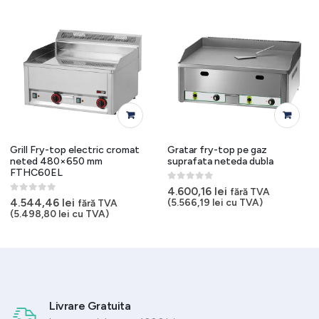
Grill Fry-top electric cromat
Gratar fry-top pe gaz
neted 480×650 mm
suprafata neteda dubla
FTHC60EL
0
out of 5
4.600,16
lei
fără TVA
0
out of 5
4.544,46
lei
(
5.566,19
lei
cu TVA)
fără TVA
(
5.498,80
lei
cu TVA)
Livrare Gratuita