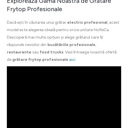
Explorează Gama Noastră de Grătare
Frytop Profesionale
Dacă ești în căutarea unui grătar
electric profesional
, acest
model este alegerea ideală pentru orice unitate HoReCa.
Descoperă mai multe opțiuni și alege grătarul care îți
răspunde nevoilor din
bucătăriile profesionale
,
restaurante
sau
food trucks
. Vezi întreaga noastră ofertă
de
grătare frytop profesionale
aici
.