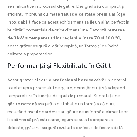
semnificative în procesul de gătire. Designul său compact și
eficient, împreună cu
materialul de calitate premium (oțel
inoxidabil)
, face ca acest echipament să fie un aliat perfect în
bucătării comerciale de orice dimensiune. Datorită
puterea
de 3 kW
și
temperaturilor reglabile între 70 și 300 °C
,
acest grătar asigură o gătire rapidă, uniformă și de înaltă
calitate a preparatelor.
Performanță și Flexibilitate în Gătit
Acest
gratar electric profesional horeca
oferă un control
total asupra procesului de gătire, permițându-ți să adaptezi
temperatura în funcție de tipul de preparat. Suprafața de
gătire netedă
asigură o distribuție uniformă a căldurii,
reducând riscul de ardere sau gătire neuniformă a alimentelor.
Fie că vrei să prăjești carne, legume sau alte preparate
delicate, grătarul asigură rezultate perfecte de fiecare dată.