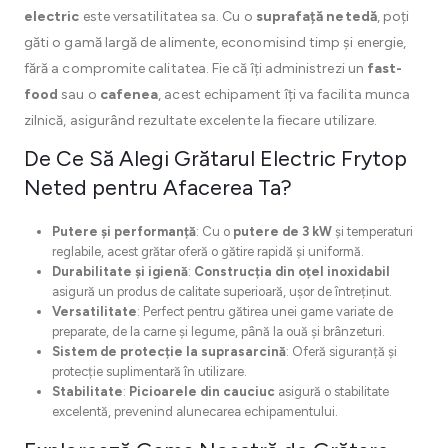
electric
este versatilitatea sa. Cu o
suprafață netedă
, poți
găti o gamă largă de alimente, economisind timp și energie,
fără a compromite calitatea. Fie că îți administrezi un
fast-
food
sau o
cafenea
, acest echipament îți va facilita munca
zilnică, asigurând rezultate excelente la fiecare utilizare.
De Ce Să Alegi Grătarul Electric Frytop
Neted pentru Afacerea Ta?
Putere și performanță
: Cu o
putere de 3 kW
și temperaturi
reglabile, acest grătar oferă o gătire rapidă și uniformă.
Durabilitate și igienă
:
Construcția din oțel inoxidabil
asigură un produs de calitate superioară, ușor de întreținut.
Versatilitate
: Perfect pentru gătirea unei game variate de
preparate, de la carne și legume, până la ouă și brânzeturi.
Sistem de protecție la suprasarcină
: Oferă siguranță și
protecție suplimentară în utilizare.
Stabilitate
:
Picioarele din cauciuc
asigură o stabilitate
excelentă, prevenind alunecarea echipamentului.