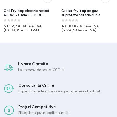
Grill Fry-top electric neted
Gratar fry-top pe gaz
480×970 mm FTH90EL
suprafata neteda dubla
0
out of 5
0
out of 5
5.652,74
lei
4.600,16
lei
fără TVA
fără TVA
(
6.839,81
lei
cu TVA)
(
5.566,19
lei
cu TVA)
Livrare Gratuita
La comenzi de peste 1000 lei
Consultanță Online
Experții noștri te ajuta să alegi echipamentul potrivit!
Prețuri Competitive
Plătești mai puțin, obții mai mult!