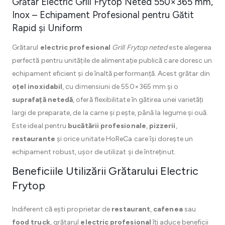
Grătar Electric Grill Frytop Neted 550×365 mm,
Inox – Echipament Profesional pentru Gătit
Rapid și Uniform
Grătarul
electric profesional
Grill Frytop neted
este alegerea
perfectă pentru unitățile de alimentație publică care doresc un
echipament eficient și de înaltă performanță. Acest grătar din
oțel inoxidabil
, cu dimensiuni de 550×365 mm și o
suprafață netedă
, oferă flexibilitate în gătirea unei varietăți
largi de preparate, de la carne și pește, până la legume și ouă.
Este ideal pentru
bucătării profesionale
,
pizzerii
,
restaurante
și orice unitate HoReCa care își dorește un
echipament robust, ușor de utilizat și de întreținut.
Beneficiile Utilizării Grătarului Electric
Frytop
Indiferent că ești proprietar de
restaurant
,
cafenea
sau
food truck
, grătarul
electric profesional
îți aduce beneficii