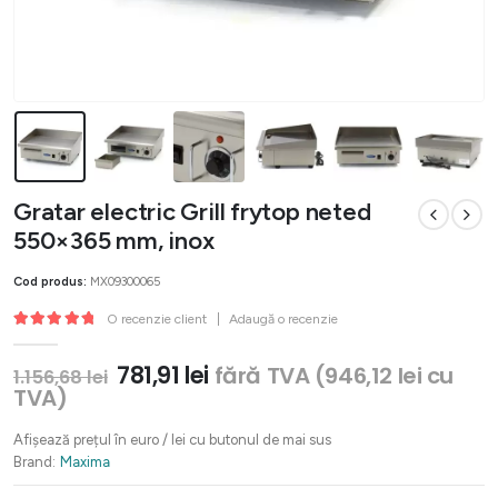
Gratar electric Grill frytop neted
550×365 mm, inox
Cod produs:
MX09300065
O recenzie client
|
Adaugă o recenzie
5.00
out of 5
Prețul
Prețul
781,91
lei
fără TVA (
946,12
lei
cu
1.156,68
lei
inițial
curent
TVA)
a
este:
fost:
781,91 lei.
Afișează prețul în euro / lei cu butonul de mai sus
1.156,68 lei.
Brand:
Maxima