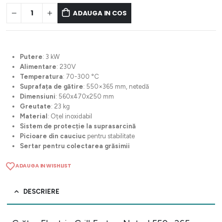
ADAUGA IN COS
Putere
: 3 kW
Alimentare
: 230V
Temperatura
: 70-300 °C
Suprafața de gătire
: 550×365 mm, netedă
Dimensiuni
: 560x470x250 mm
Greutate
: 23 kg
Material
: Oțel inoxidabil
Sistem de protecție la suprasarcină
Picioare din cauciuc
pentru stabilitate
Sertar pentru colectarea grăsimii
ADAUGA IN WISHLIST
DESCRIERE