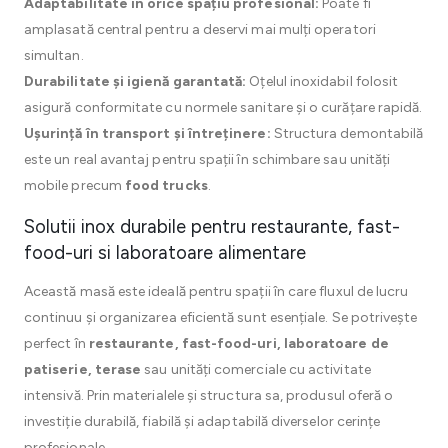
Adaptabilitate în orice spațiu profesional:
Poate fi
amplasată central pentru a deservi mai mulți operatori
simultan.
Durabilitate și igienă garantată:
Oțelul inoxidabil folosit
asigură conformitate cu normele sanitare și o curățare rapidă.
Ușurință în transport și întreținere:
Structura demontabilă
este un real avantaj pentru spații în schimbare sau unități
mobile precum
food trucks
.
Solutii inox durabile pentru restaurante, fast-
food-uri si laboratoare alimentare
Această masă este ideală pentru spații în care fluxul de lucru
continuu și organizarea eficientă sunt esențiale. Se potrivește
perfect în
restaurante, fast-food-uri, laboratoare de
patiserie, terase
sau unități comerciale cu activitate
intensivă. Prin materialele și structura sa, produsul oferă o
investiție durabilă, fiabilă și adaptabilă diverselor cerințe
profesionale.