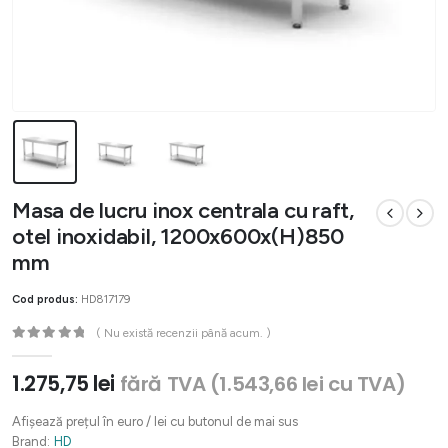
Masa de lucru inox centrala cu raft,
otel inoxidabil, 1200x600x(H)850
mm
Cod produs:
HD817179
( Nu există recenzii până acum. )
0
out of 5
1.275,75
lei
fără TVA (
1.543,66
lei
cu TVA)
Afișează prețul în euro / lei cu butonul de mai sus
Brand:
HD