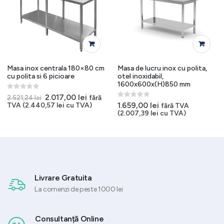
Masa inox centrala 180×80 cm
Masa de lucru inox cu polita,
cu polita si 6 picioare
otel inoxidabil,
1600x600x(H)850 mm
0
out of 5
Prețul
Prețul
2.017,00
lei
fără
2.521,24
lei
inițial
curent
0
out of 5
1.659,00
lei
TVA (
2.440,57
lei
cu TVA)
fără TVA
a
este:
(
2.007,39
lei
cu TVA)
fost:
2.017,00 lei.
2.521,24 lei.
Livrare Gratuita
La comenzi de peste 1000 lei
Consultanță Online