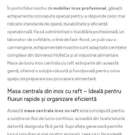
În portofoliul nostru de
mobilier inox profesional
, găsești
echipamente concepute special pentru a răspunde celor mai
ridicate standarde de igienă, durabilitate și eficiență
operațională. Fie că administrezi o bucătărie profesională, un
laborator de cofetărie, o linie de fast-food, un pub sau o
carmangerie, echipamentele noastre sunt adaptate cerințelor
complexe din domeniul HoReCa și al industriei alimentare.
Masa de lucru inox centrala cu raft este parte din această
gamă, oferind o soluție robustă și funcțională pentru orice
spațiu de preparare sau procesare alimentară.
Masa centrala din inox cu raft – Ideală pentru
fluxuri rapide și organizare eficientă
Această
masa centrala inox cu raft
este concepută pentru
a susține un flux de lucru continuu, accesibil din toate laturile
datorită designului fără jantă. Suprafața generoasă permite
lucrul simultan al mai multor angajați, ceea ce o face ideală