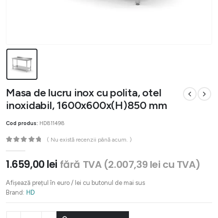
Masa de lucru inox cu polita, otel
inoxidabil, 1600x600x(H)850 mm
Cod produs:
HD811498
( Nu există recenzii până acum. )
0
out of 5
1.659,00
lei
fără TVA (
2.007,39
lei
cu TVA)
Afișează prețul în euro / lei cu butonul de mai sus
Brand:
HD