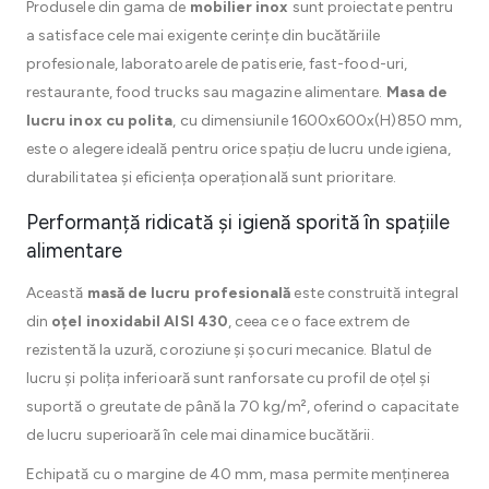
Produsele din gama de
mobilier inox
sunt proiectate pentru
a satisface cele mai exigente cerințe din bucătăriile
profesionale, laboratoarele de patiserie, fast-food-uri,
restaurante, food trucks sau magazine alimentare.
Masa de
lucru inox cu polita
, cu dimensiunile 1600x600x(H)850 mm,
este o alegere ideală pentru orice spațiu de lucru unde igiena,
durabilitatea și eficiența operațională sunt prioritare.
Performanță ridicată și igienă sporită în spațiile
alimentare
Această
masă de lucru profesională
este construită integral
din
oțel inoxidabil AISI 430
, ceea ce o face extrem de
rezistentă la uzură, coroziune și șocuri mecanice. Blatul de
lucru și polița inferioară sunt ranforsate cu profil de oțel și
suportă o greutate de până la 70 kg/m², oferind o capacitate
de lucru superioară în cele mai dinamice bucătării.
Echipată cu o margine de 40 mm, masa permite menținerea