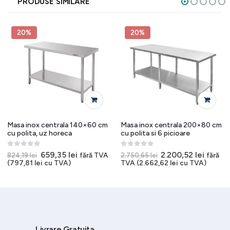
PRODUSE SIMILARE
20%
20%
Masa inox centrala 140×60 cm
Masa inox centrala 200×80 cm
cu polita, uz horeca
cu polita si 6 picioare
0
out of 5
0
out of 5
Prețul
Prețul
Prețul
Prețul
659,35
lei
2.200,52
lei
fără TVA
fără
824,19
lei
2.750,65
lei
inițial
curent
inițial
curent
(
797,81
lei
cu TVA)
TVA (
2.662,62
lei
cu TVA)
a
este:
a
este:
.
fost:
659,35 lei.
fost:
2.200,5
824,19 lei.
2.750,65 lei.
Livrare Gratuita