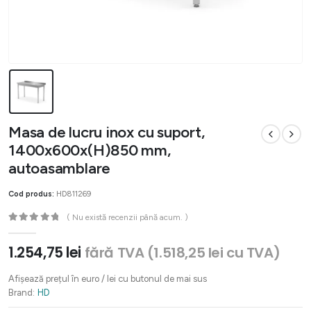
Masa de lucru inox cu suport,
1400x600x(H)850 mm,
autoasamblare
Cod produs:
HD811269
( Nu există recenzii până acum. )
0
out of 5
1.254,75
lei
fără TVA (
1.518,25
lei
cu TVA)
Afișează prețul în euro / lei cu butonul de mai sus
Brand:
HD