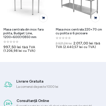
Masa centrala din inox fara
Masa inox centrala 220×70 cm
polita, Budget Line,
cu polita si 6 picioare
1200×600(H)850 mm
0
out of 5
Prețul
Prețul
2.017,00
lei
fără
2.521,24
lei
inițial
curent
0
out of 5
997,50
lei
TVA (
2.440,57
lei
cu TVA)
fără TVA
a
este:
(
1.206,98
lei
cu TVA)
.
fost:
2.017,00
2.521,24 lei.
Livrare Gratuita
La comenzi de peste 1000 lei
Consultanță Online