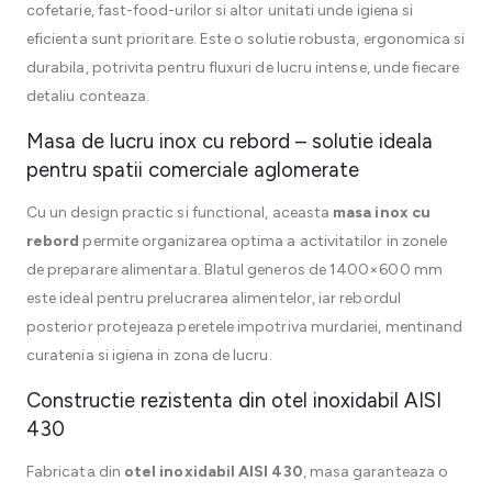
cofetarie, fast-food-urilor si altor unitati unde igiena si
eficienta sunt prioritare. Este o solutie robusta, ergonomica si
durabila, potrivita pentru fluxuri de lucru intense, unde fiecare
detaliu conteaza.
Masa de lucru inox cu rebord – solutie ideala
pentru spatii comerciale aglomerate
Cu un design practic si functional, aceasta
masa inox cu
rebord
permite organizarea optima a activitatilor in zonele
de preparare alimentara. Blatul generos de 1400×600 mm
este ideal pentru prelucrarea alimentelor, iar rebordul
posterior protejeaza peretele impotriva murdariei, mentinand
curatenia si igiena in zona de lucru.
Constructie rezistenta din otel inoxidabil AISI
430
Fabricata din
otel inoxidabil AISI 430
, masa garanteaza o