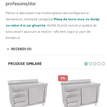
profesioniștilor
Pentru a descoperi mai multe opțiuni de configurare și
dimensiuni, vizitează categoria
Masa de lucru inox cu dulap
cu rebord si usi glisante
. Astfel, îți poți construi spațiul de
lucru exact așa cum ai nevoie – eficient, sigur și ușor de
întreținut.
RECENZII (0)
PRODUSE SIMILARE
5%
Acest produs are mai multe variații. Opțiunile pot fi alese în pagina produsului.
Acest produs are mai multe variații. Opțiunile pot fi alese în pagina produsului.