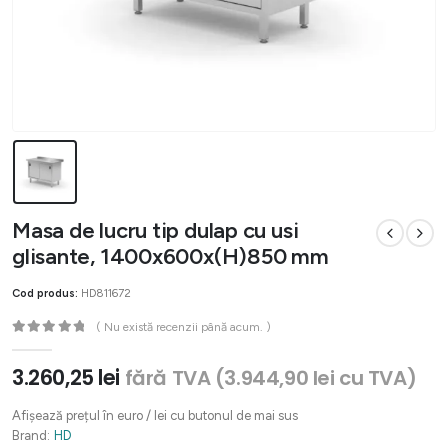
Masa de lucru tip dulap cu usi
glisante, 1400x600x(H)850 mm
Cod produs:
HD811672
( Nu există recenzii până acum. )
0
out of 5
3.260,25
lei
fără TVA (
3.944,90
lei
cu TVA)
Afișează prețul în euro / lei cu butonul de mai sus
Brand:
HD