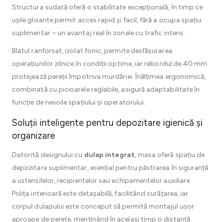
Structura sudată oferă o stabilitate excepțională, în timp ce
ușile glisante permit acces rapid și facil, fără a ocupa spațiu
suplimentar – un avantaj real în zonele cu trafic intens.
Blatul ranforsat, izolat fonic, permite desfășurarea
operațiunilor zilnice în condiții optime, iar rebordul de 40 mm
protejează pereții împotriva murdăriei. Înălțimea ergonomică,
combinată cu picioarele reglabile, asigură adaptabilitate în
funcție de nevoile spațiului și operatorului.
Soluții inteligente pentru depozitare igienică și
organizare
Datorită designului cu
dulap integrat
, masa oferă spațiu de
depozitare suplimentar, esențial pentru păstrarea în siguranță
a ustensilelor, recipientelor sau echipamentelor auxiliare.
Polița interioară este detașabilă, facilitând curățarea, iar
corpul dulapului este conceput să permită montajul ușor
aproape de perete, menținând în același timp o distanță