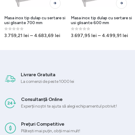
Masa inox tip dulap cu sertare si
Masa inox tip dulap cu sertare si
usi glisante 700 mm
usi glisante 600 mm
0
out of 5
0
out of 5
3.759,21
lei
–
4.683,69
lei
3.697,95
lei
–
4.499,91
lei
Livrare Gratuita
La comenzi de peste 1000 lei
Consultanță Online
Experții noștri te ajuta să alegi echipamentul potrivit!
Prețuri Competitive
Plătești mai puțin, obții mai mult!