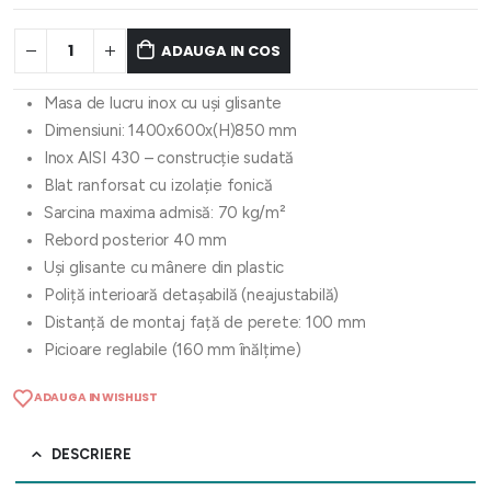
ADAUGA IN COS
Masa de lucru inox cu uși glisante
Dimensiuni: 1400x600x(H)850 mm
Inox AISI 430 – construcție sudată
Blat ranforsat cu izolație fonică
Sarcina maxima admisă: 70 kg/m²
Rebord posterior 40 mm
Uși glisante cu mânere din plastic
Poliță interioară detașabilă (neajustabilă)
Distanță de montaj față de perete: 100 mm
Picioare reglabile (160 mm înălțime)
ADAUGA IN WISHLIST
DESCRIERE