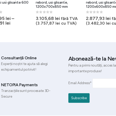
i usi glisante 600
rebord, usi glisante,
rebord, usi glisant
1200x700x850 mm
1200x600x850 m
5
0
out of 5
0
out of 5
,95
lei
–
3.105,68
lei
2.877,93
lei
fără TVA
fă
,91
lei
(
3.757,87
lei
cu TVA)
(
3.482,30
lei
cu
Abonează-te la Ne
Consultanță Online
Experții noștri te ajuta să alegi
Pentru a primi noutăți, acces la
echipamentul potrivit!
importante produse!
Email Address*
NETOPIA Payments
Tranzacțiile sunt procesate 3D-
Secure