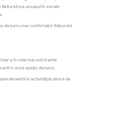
i fără a bloca accesul în zonele
e.
diu de lucru mai confortabil. Rebordul
iar și în cele mai solicitante
șoară în orice spațiu de lucru.
e eficientă în activitățile zilnice de