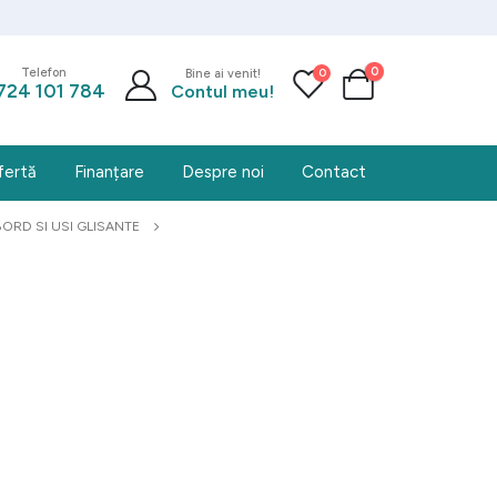
0
0
Telefon
Bine ai venit!
724 101 784
Contul meu!
fertă
Finanțare
Despre noi
Contact
ORD SI USI GLISANTE