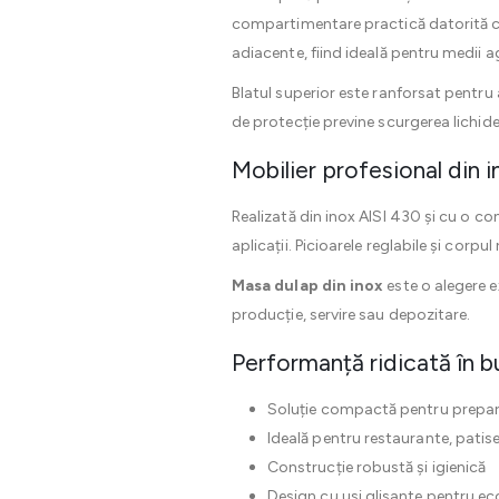
compartimentare practică datorită 
adiacente, fiind ideală pentru medii
Blatul superior este ranforsat pentru 
de protecție previne scurgerea lichidel
Mobilier profesional din i
Realizată din inox AISI 430 și cu o co
aplicații. Picioarele reglabile și corpu
Masa dulap din inox
este o alegere ex
producție, servire sau depozitare.
Performanță ridicată în b
Soluție compactă pentru prepar
Ideală pentru restaurante, patiser
Construcție robustă și igienică
Design cu usi glisante pentru e