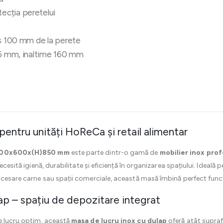
ecția peretelui
as 100 mm de la perete
 -5 mm, inaltime 160 mm
pentru unități HoReCa și retail alimentar
 1600x600x(H)850 mm
este parte dintr-o gamă de
mobilier inox prof
ecesită igienă, durabilitate și eficiență în organizarea spațiului. Ideală 
cesare carne sau spații comerciale, această masă îmbină perfect funcți
ap – spațiu de depozitare integrat
e lucru optim, această
masa de lucru inox cu dulap
oferă atât supraf