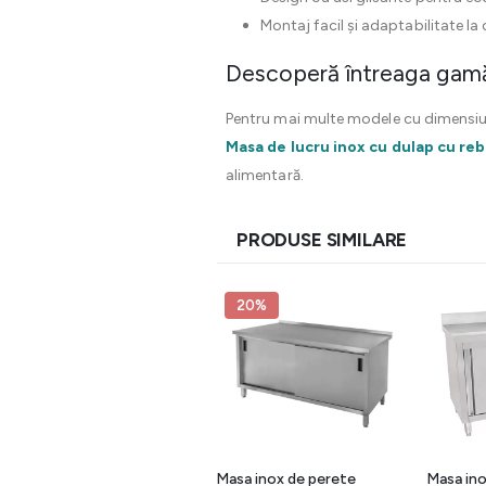
Montaj facil și adaptabilitate la
Descoperă întreaga gamă
Pentru mai multe modele cu dimensiuni
Masa de lucru inox cu dulap cu rebo
alimentară.
PRODUSE SIMILARE
20%
Masa inox tip dulap cu
Masa inox de perete
Masa ino