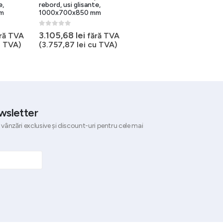
e,
rebord, usi glisante,
180×70 cm cu dulap sudat,
m
1000x700x850 mm
uz horeca
0
out of 5
0
out of 5
Prețul
3.105,68
lei
ră TVA
fără TVA
6.080,54
lei
inițial
Prețul
4.864,43
lei
 TVA)
(
3.757,87
lei
cu TVA)
fără TVA
a
curent
(
5.885,96
lei
cu TVA)
fost:
este:
6.080,54 le
4.864,43 
wsletter
 vânzări exclusive și discount-uri pentru cele mai