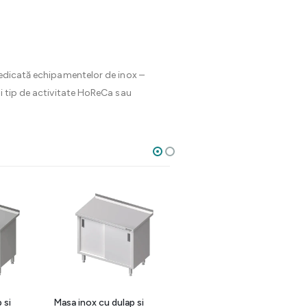
dedicată echipamentelor de inox –
rui tip de activitate HoReCa sau
20%
 si
Masa inox cu dulap si
Masa inox de perete