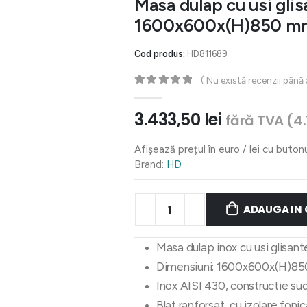
Masa dulap cu usi glis
1600x600x(H)850 m
Cod produs:
HD811689
( Nu există recenzii până
0
out of 5
3.433,50
lei
fără TVA (
4
Afișează prețul în euro / lei cu buton
Brand:
HD
ADAUGA IN
Masa dulap inox cu usi glisant
Dimensiuni: 1600x600x(H)8
Inox AISI 430, constructie sud
Blat ranforsat, cu izolare fonic