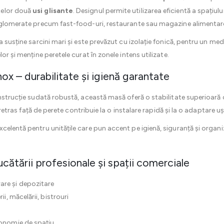
celor două
usi glisante
. Designul permite utilizarea eficientă a spațiulu
 aglomerate precum fast-food-uri, restaurante sau magazine alimentar
a susține sarcini mari și este prevăzut cu izolație fonică, pentru un me
or și menține peretele curat în zonele intens utilizate.
nox – durabilitate și igienă garantate
nstrucție sudată robustă, această masă oferă o stabilitate superioară ch
l retras față de perete contribuie la o instalare rapidă și la o adaptare u
celentă pentru unitățile care pun accent pe igienă, siguranță și organizar
ucătării profesionale și spații comerciale
are și depozitare
ii, măcelării, bistrouri
conomie de spațiu