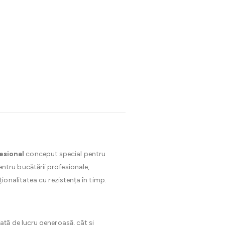
esional
conceput special pentru
pentru bucătării profesionale,
onalitatea cu rezistența în timp.
ață de lucru generoasă, cât și