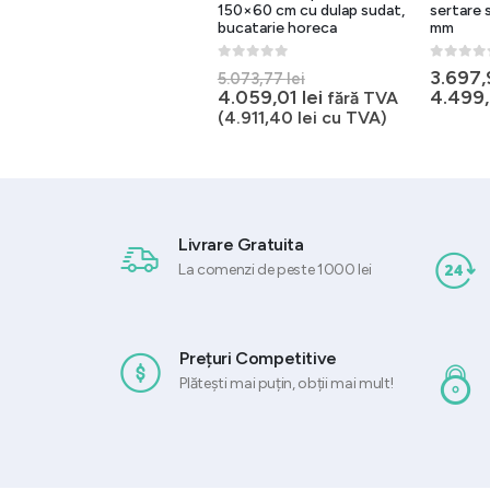
sertare si usi glisante 700
150×60 cm cu dulap sudat,
sertare s
mm
bucatarie horeca
mm
0
out of 5
0
out of 5
0
out of 
Prețul
3.759,21
lei
–
3.697
5.073,77
lei
inițial
Prețul
4.683,69
lei
4.059,01
lei
4.499
fără TVA
a
curent
(
4.911,40
lei
cu TVA)
fost:
este:
5.073,77 lei.
4.059,01 lei.
Livrare Gratuita
La comenzi de peste 1000 lei
Prețuri Competitive
Plătești mai puțin, obții mai mult!