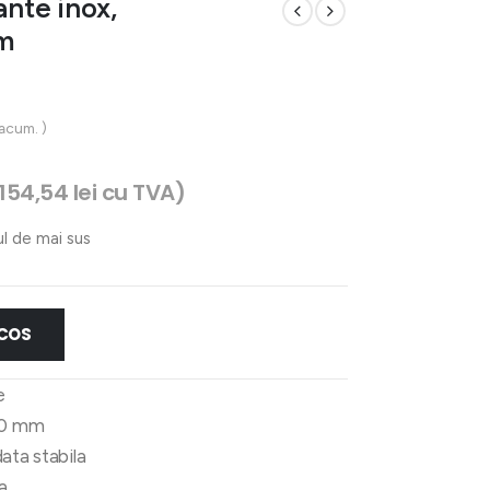
ante inox,
m
 acum. )
.154,54
lei
cu TVA)
ul de mai sus
 COS
e
50 mm
ata stabila
a