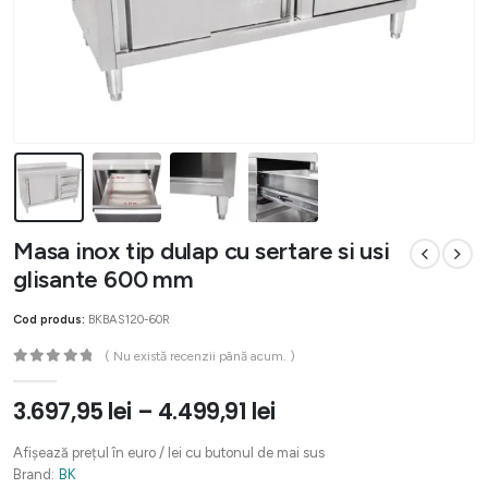
Masa inox tip dulap cu sertare si usi
glisante 600 mm
Cod produs:
BKBAS120-60R
( Nu există recenzii până acum. )
0
out of 5
3.697,95
lei
–
4.499,91
lei
Afișează prețul în euro / lei cu butonul de mai sus
Brand:
BK