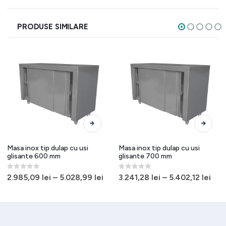
PRODUSE SIMILARE
Acest produs are mai multe variații. Opțiunile pot fi alese în pagina produsului.
Acest produs are mai multe variații. Opțiunile pot fi alese în pagina produsului.
Masa inox tip dulap cu usi
Masa inox tip dulap cu usi
glisante 600 mm
glisante 700 mm
0
out of 5
0
out of 5
2.985,09
lei
–
5.028,99
lei
3.241,28
lei
–
5.402,12
lei