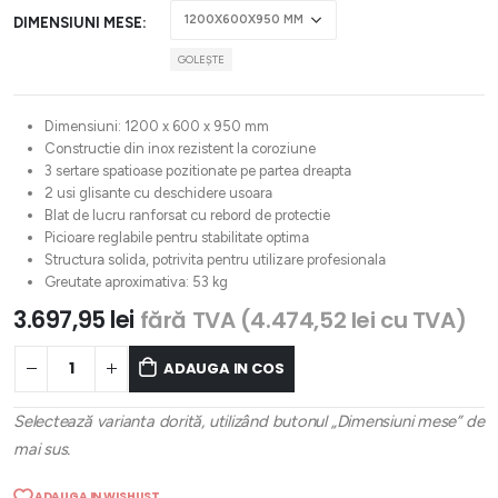
DIMENSIUNI MESE
GOLEȘTE
Dimensiuni: 1200 x 600 x 950 mm
Constructie din inox rezistent la coroziune
3 sertare spatioase pozitionate pe partea dreapta
2 usi glisante cu deschidere usoara
Blat de lucru ranforsat cu rebord de protectie
Picioare reglabile pentru stabilitate optima
Structura solida, potrivita pentru utilizare profesionala
Greutate aproximativa: 53 kg
3.697,95
lei
fără TVA (
4.474,52
lei
cu TVA)
ADAUGA IN COS
Selectează varianta dorită, utilizând butonul „Dimensiuni mese” de
mai sus.
ADAUGA IN WISHLIST