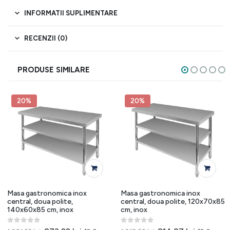
INFORMATII SUPLIMENTARE
RECENZII (0)
PRODUSE SIMILARE
20%
20%
Masa gastronomica inox
Masa gastronomica inox
central, doua polite,
central, doua polite, 120x70x85
140x60x85 cm, inox
cm, inox
0
out of 5
0
out of 5