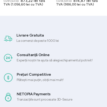
Prețul
Prețul
Prețul
Prețul
873,22
lei
814,87
lei
fără
fără
1.091,53
lei
1.018,59
lei
inițial
curent
inițial
curent
TVA (
1.056,60
lei
cu TVA)
TVA (
986,00
lei
cu TVA)
a
este:
a
este:
fost:
873,22 lei.
fost:
814,87 le
1.091,53 lei.
1.018,59 lei.
Livrare Gratuita
La comenzi de peste 1000 lei
Consultanță Online
Experții noștri te ajuta să alegi echipamentul potrivit!
Prețuri Competitive
Plătești mai puțin, obții mai mult!
NETOPIA Payments
Tranzacțiile sunt procesate 3D-Secure