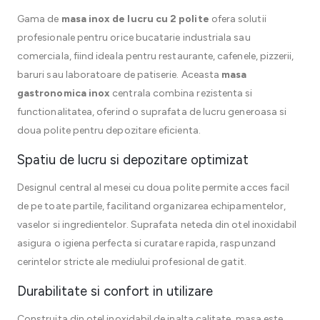
Gama de
masa inox de lucru cu 2 polite
ofera solutii
profesionale pentru orice bucatarie industriala sau
comerciala, fiind ideala pentru restaurante, cafenele, pizzerii,
baruri sau laboratoare de patiserie. Aceasta
masa
gastronomica inox
centrala combina rezistenta si
functionalitatea, oferind o suprafata de lucru generoasa si
doua polite pentru depozitare eficienta.
Spatiu de lucru si depozitare optimizat
Designul central al mesei cu doua polite permite acces facil
de pe toate partile, facilitand organizarea echipamentelor,
vaselor si ingredientelor. Suprafata neteda din otel inoxidabil
asigura o igiena perfecta si curatare rapida, raspunzand
cerintelor stricte ale mediului profesional de gatit.
Durabilitate si confort in utilizare
Construita din otel inoxidabil de inalta calitate, masa este