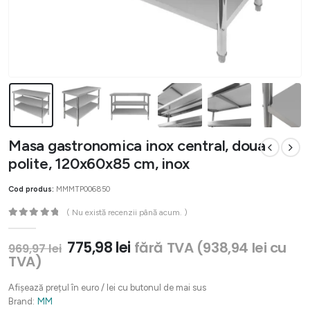
Masa gastronomica inox central, doua
polite, 120x60x85 cm, inox
Cod produs:
MMMTP006850
( Nu există recenzii până acum. )
0
out of 5
Prețul
Prețul
775,98
lei
fără TVA (
938,94
lei
cu
969,97
lei
inițial
curent
TVA)
a
este:
fost:
775,98 lei.
Afișează prețul în euro / lei cu butonul de mai sus
969,97 lei.
Brand:
MM