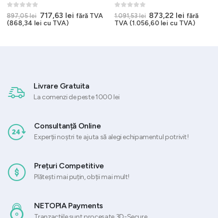
0
out of 5
0
out of 5
Prețul
Prețul
Prețul
Prețul
717,63
lei
873,22
lei
fără TVA
fără
897,05
lei
1.091,53
lei
inițial
curent
inițial
curent
(
868,34
lei
cu TVA)
TVA (
1.056,60
lei
cu TVA)
a
este:
a
este:
 lei.
fost:
717,63 lei.
fost:
873,22 lei
897,05 lei.
1.091,53 lei.
Livrare Gratuita
La comenzi de peste 1000 lei
Consultanță Online
Experții noștri te ajuta să alegi echipamentul potrivit!
Prețuri Competitive
Plătești mai puțin, obții mai mult!
NETOPIA Payments
Tranzacțiile sunt procesate 3D-Secure