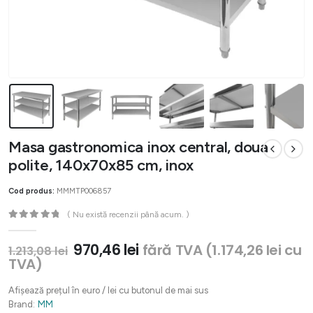
Masa gastronomica inox central, doua
polite, 140x70x85 cm, inox
Cod produs:
MMMTP006857
( Nu există recenzii până acum. )
0
out of 5
Prețul
Prețul
970,46
lei
fără TVA (
1.174,26
lei
cu
1.213,08
lei
inițial
curent
TVA)
a
este:
fost:
970,46 lei.
Afișează prețul în euro / lei cu butonul de mai sus
1.213,08 lei.
Brand:
MM