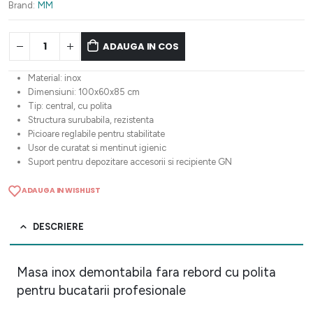
678,25 lei.
Brand:
MM
ADAUGA IN COS
Material: inox
Dimensiuni: 100x60x85 cm
Tip: central, cu polita
Structura surubabila, rezistenta
Picioare reglabile pentru stabilitate
Usor de curatat si mentinut igienic
Suport pentru depozitare accesorii si recipiente GN
ADAUGA IN WISHLIST
DESCRIERE
Masa inox demontabila fara rebord cu polita
pentru bucatarii profesionale