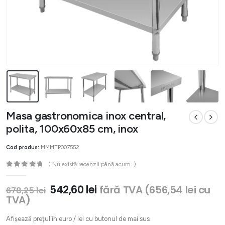
Masa gastronomica inox central,
polita, 100x60x85 cm, inox
Cod produs:
MMMTP007552
( Nu există recenzii până acum. )
0
out of 5
Prețul
Prețul
542,60
lei
fără TVA (
656,54
lei
cu
678,25
lei
inițial
curent
TVA)
a
este:
fost:
542,60 lei.
Afișează prețul în euro / lei cu butonul de mai sus