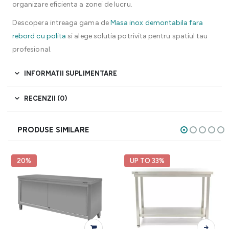
organizare eficienta a zonei de lucru.
Descopera intreaga gama de
Masa inox demontabila fara
rebord cu polita
si alege solutia potrivita pentru spatiul tau
profesional.
INFORMATII SUPLIMENTARE
RECENZII (0)
PRODUSE SIMILARE
20%
UP TO 33%
Acest produs are mai multe variații. Opțiunile pot fi alese în pagina produsului.