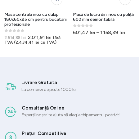
Masa centrala inox cu dulap
Masă de lucru din inox cu poliță
180x60x85 cm pentru bucatarii
600 mm demontabilă
profesionale
0
out of 5
601,47
lei
–
1.158,39
lei
0
out of 5
Prețul
Prețul
2.011,91
lei
fără
2.514,88
lei
inițial
curent
TVA (
2.434,41
lei
cu TVA)
a
este:
fost:
2.011,91 lei.
2.514,88 lei.
Livrare Gratuita
La comenzi de peste 1000 lei
Consultanță Online
Experții noștri te ajuta să alegi echipamentul potrivit!
Prețuri Competitive