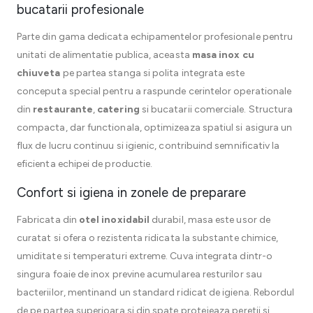
bucatarii profesionale
Parte din gama dedicata echipamentelor profesionale pentru
unitati de alimentatie publica, aceasta
masa inox cu
chiuveta
pe partea stanga si polita integrata este
conceputa special pentru a raspunde cerintelor operationale
din
restaurante
,
catering
si bucatarii comerciale. Structura
compacta, dar functionala, optimizeaza spatiul si asigura un
flux de lucru continuu si igienic, contribuind semnificativ la
eficienta echipei de productie.
Confort si igiena in zonele de preparare
Fabricata din
otel inoxidabil
durabil, masa este usor de
curatat si ofera o rezistenta ridicata la substante chimice,
umiditate si temperaturi extreme. Cuva integrata dintr-o
singura foaie de inox previne acumularea resturilor sau
bacteriilor, mentinand un standard ridicat de igiena. Rebordul
de pe partea superioara si din spate protejeaza peretii si