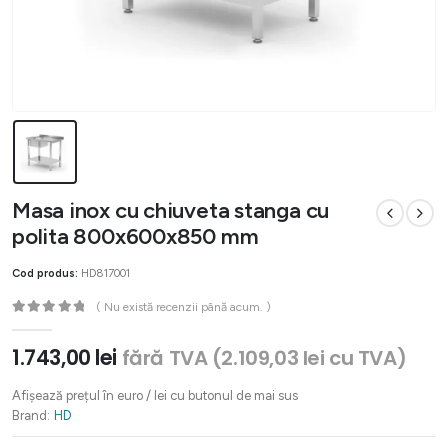
Masa inox cu chiuveta stanga cu
polita 800x600x850 mm
Cod produs:
HD817001
( Nu există recenzii până acum. )
0
out of 5
1.743,00
lei
fără TVA (
2.109,03
lei
cu TVA)
Afișează prețul în euro / lei cu butonul de mai sus
Brand:
HD