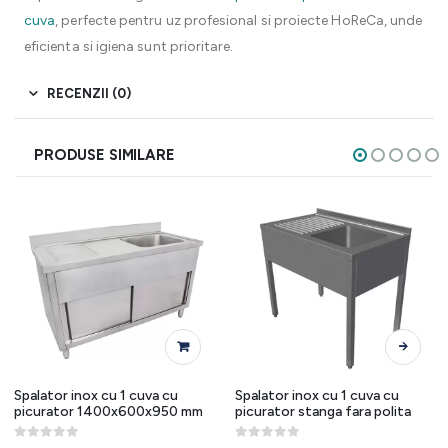
cuva
, perfecte pentru uz profesional si proiecte HoReCa, unde
eficienta si igiena sunt prioritare.
RECENZII (0)
PRODUSE SIMILARE
Acest produs are mai multe variații. Opțiunile pot fi alese în pagina produsului.
Spalator inox cu 1 cuva cu
Spalator inox cu 1 cuva cu
picurator 1400x600x950 mm
picurator stanga fara polita