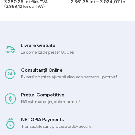
0
out of 5
0
out of 5
3.280,26
lei
2.361,35
lei
–
3.024,07
lei
fără TVA
t
(
3.969,12
lei
cu TVA)
47 lei.
Livrare Gratuita
La comenzi de peste 1000 lei
Consultanță Online
Experții noștri te ajuta să alegi echipamentul potrivit!
Prețuri Competitive
Plătești mai puțin, obții mai mult!
NETOPIA Payments
Tranzacțiile sunt procesate 3D-Secure