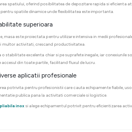
area spatiului, oferind posibilitatea de depozitare rapida si eficienta a
 pentru spatiile dinamice unde flexibilitatea este importanta.
abilitate superioara
ate, masa este proiectata pentru utilizare intensiva in medii profesion
 multor activitati, crescand productivitatea.
a o stabilitate excelenta chiar si pe suprafete inegale, iar conexiunile s
 accesul din toate partile, facilitand fluxul de lucru.
iverse aplicatii profesionale
rea potrivita pentru profesionistii care cauta echipamente fiabile, uso
imentatie publica pana la activitati comerciale si logistice.
pliabila inox
si alege echipamentul potrivit pentru eficientizarea activit