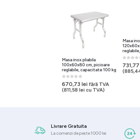
Masa inox
120x60x8
reglabile
Masa inox pliabila
Masa inox pliabila
0
out of 
731,7
100x70x80 cm, picioare
100x60x80 cm, picioare
reglabile, capacitate 110 kg
reglabile, capacitate 100 kg
(
885,4
0
out of 5
0
out of 5
701,25
lei
670,73
lei
fără TVA
fără TVA
(
848,52
lei
cu TVA)
(
811,58
lei
cu TVA)
Livrare Gratuita
La comenzi de peste 1000 lei