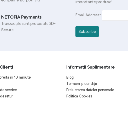
echipamentul potrivit!
importante produse!
Email Address*
NETOPIA Payments
Tranzacțiile sunt procesate 3D-
Secure
Clienți
Informații Suplimentare
oferta in 10 minute!
Blog
Termeni și condiții
de service
Prelucrarea datelor personale
de retur
Politica Cookies