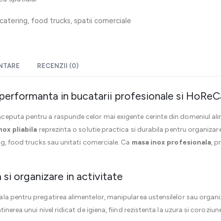
, catering, food trucks, spatii comerciale
ENTARE
RECENZII (0)
 performanta in bucatarii profesionale si HoReC
ceputa pentru a raspunde celor mai exigente cerinte din domeniul alim
nox pliabila
reprezinta o solutie practica si durabila pentru organizarea
ng, food trucks sau unitati comerciale. Ca
masa inox profesionala
, p
si organizare in activitate
ala pentru pregatirea alimentelor, manipularea ustensilelor sau orga
nerea unui nivel ridicat de igiena, fiind rezistenta la uzura si coroziune