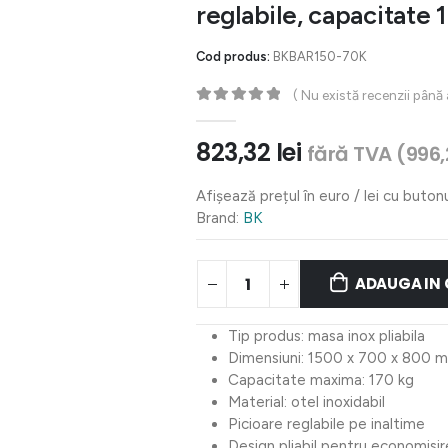
reglabile, capacitate 
Cod produs:
BKBAR150-70K
( Nu există recenzii până
0
out of 5
823,32
lei
fără TVA (
996,
Afișează prețul în euro / lei cu buton
Brand:
BK
ADAUGA IN
Tip produs: masa inox pliabila
Dimensiuni: 1500 x 700 x 800 
Capacitate maxima: 170 kg
Material: otel inoxidabil
Picioare reglabile pe inaltime
Design pliabil pentru economisir