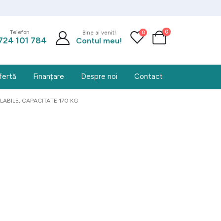
0
0
Telefon
Bine ai venit!
724 101 784
Contul meu!
fertă
Finanțare
Despre noi
Contact
LABILE, CAPACITATE 170 KG