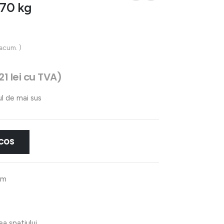
170 kg
 acum. )
21
lei
cu TVA)
ul de mai sus
 COS
mm
ea spatiului