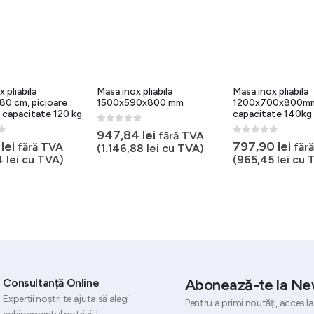
 pliabila
Masa inox pliabila
Masa inox pliabila
0 cm, picioare
1500x590x800 mm
1200x700x800m
, capacitate 120 kg
capacitate 140kg
0
out of 5
947,84
lei
fără TVA
5
0
out of 5
7
lei
797,90
lei
fără TVA
făr
(
1.146,88
lei
cu TVA)
4
lei
cu TVA)
(
965,45
lei
cu 
Abonează-te la Ne
Consultanță Online
Experții noștri te ajuta să alegi
Pentru a primi noutăți, acces la