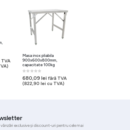
Masa inox pliabila
m,
900x700x800mm,
capacitate 110kg
Masa inox pliabila
0
out of 5
712,22
lei
900x600x800mm,
ă TVA
fără TVA
capacitate 100kg
TVA)
(
861,78
lei
cu TVA)
0
out of 5
680,09
lei
fără TVA
(
822,90
lei
cu TVA)
wsletter
 vânzări exclusive și discount-uri pentru cele mai