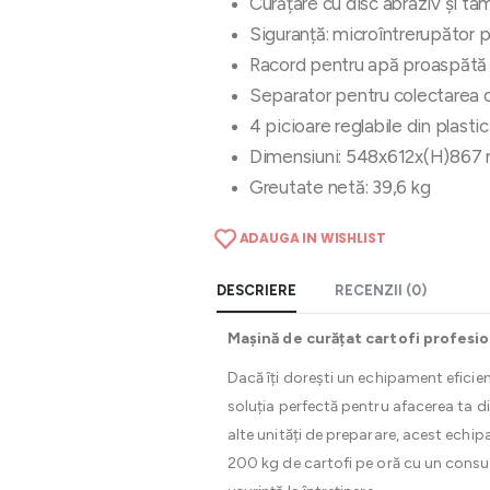
Curățare cu disc abraziv și t
Siguranță: microîntrerupător 
Racord pentru apă proaspătă 
Separator pentru colectarea c
4 picioare reglabile din plasti
Dimensiuni: 548x612x(H)86
Greutate netă: 39,6 kg
ADAUGA IN WISHLIST
DESCRIERE
RECENZII (0)
Mașină de curățat cartofi profesion
Dacă îți dorești un echipament eficien
soluția perfectă pentru afacerea ta di
alte unități de preparare, acest echip
200 kg de cartofi pe oră cu un consum