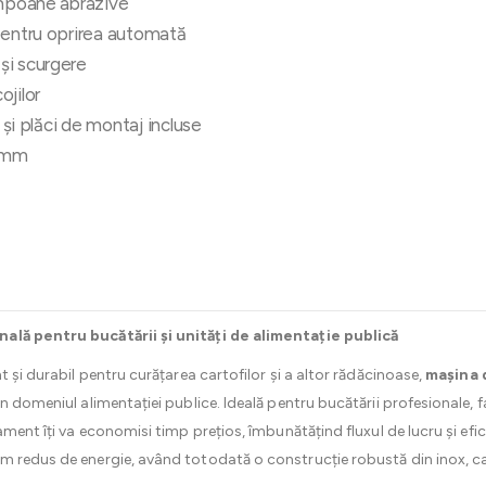
ampoane abrazive
pentru oprirea automată
și scurgere
ojilor
c și plăci de montaj incluse
7 mm
ală pentru bucătării și unități de alimentație publică
t și durabil pentru curățarea cartofilor și a altor rădăcinoase,
mașina d
n domeniul alimentației publice. Ideală pentru bucătării profesionale, fa
ament îți va economisi timp prețios, îmbunătățind fluxul de lucru și efic
 redus de energie, având totodată o construcție robustă din inox, care