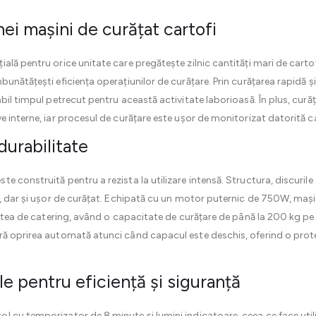
unei mașini de curățat cartofi
ială pentru orice unitate care pregătește zilnic cantități mari de carto
unătățești eficiența operațiunilor de curățare. Prin curățarea rapidă și 
bil timpul petrecut pentru această activitate laborioasă. În plus, curăț
e interne, iar procesul de curățare este ușor de monitorizat datorită 
durabilitate
ste construită pentru a rezista la utilizare intensă. Structura, discurile ș
, dar și ușor de curățat. Echipată cu un motor puternic de 750W, mașina
itatea de catering, având o capacitate de curățare de până la 200 kg p
ră oprirea automată atunci când capacul este deschis, oferind o prot
le pentru eficiență și siguranță
 cu temporizator de 8 minute și lumini indicatoare, ceea ce face utiliz