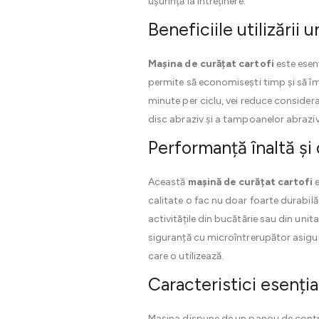
ușurință la întreținere.
Beneficiile utilizării 
Mașina de curățat cartofi
este esenț
permite să economisești timp și să îmb
minute per ciclu, vei reduce considera
disc abraziv și a tampoanelor abraziv
Performanță înaltă și 
Această
mașină de curățat cartofi
e
calitate o fac nu doar foarte durabilă
activitățile din bucătărie sau din un
siguranță cu microîntrerupător asigu
care o utilizează.
Caracteristici esenția
Mașina dispune de un panou de control