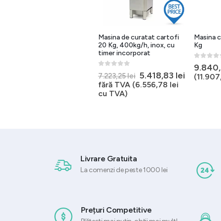
Masina curatat cartofi 10
Masina de curatat cartofi
Masina c
kg, 750 W, capacitate 300
20 Kg, 400kg/h, inox, cu
Kg
kg ora
timer incorporat
0
out of 
9.840
0
out of 5
0
out of 5
Prețul
Prețul
6.829,40
lei
5.418,83
lei
fără TVA
7.223,25
lei
(
11.90
inițial
curent
(
8.263,57
lei
cu TVA)
fără TVA (
6.556,78
lei
a
este:
cu TVA)
fost:
5.418,83 
7.223,25 lei.
Livrare Gratuita
La comenzi de peste 1000 lei
Prețuri Competitive