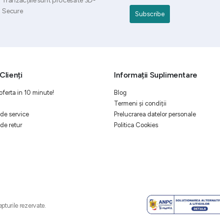
Tranzacțiile sunt procesate 3D-
Secure
Clienți
Informații Suplimentare
oferta in 10 minute!
Blog
Termeni și condiții
de service
Prelucrarea datelor personale
de retur
Politica Cookies
pturile rezervate.