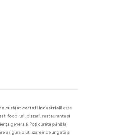
e curățat cartofi industrială
este
st-food-uri, pizzerii, restaurante și
iența generală. Poți curăța până la
 asigură o utilizare îndelungată și