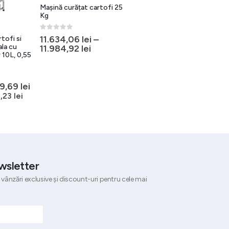
Mașină curățat cartofi 25
Masina curatat cartofi
Kg
18kg/28 litri, 240-360 kg/h
1100W, constructie inox
0
out of 5
11.634,06
lei
–
tofi si
0
out of 5
6.774,50
lei
la cu
11.984,92
lei
fără TVA
 10L, 0,55
(
8.197,15
lei
cu TVA)
ul
Prețul
59,69
lei
al
curent
3,23
lei
este:
:
4.159,69 lei.
9,61 lei.
wsletter
 vânzări exclusive și discount-uri pentru cele mai