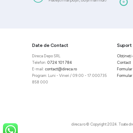
Plătești mai puțin, obții mai mult!
Date de Contact
Suport 
Direca Depo SRL
Obțineți 
Telefon:
0724 101 784
Contact
E-mail:
contact@direca.ro
Formular 
Program: Luni - Vineri / 09:00 - 17:000735
Formular 
858 000
direca.ro © Copyright 2024. Toate dre