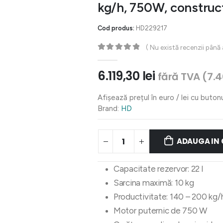
kg/h, 750W, construct
Cod produs:
HD229217
( Nu există recenzii până
0
out of 5
6.119,30
lei
fără TVA (
7.
Afișează prețul în euro / lei cu buton
Brand:
HD
ADAUGA IN
Capacitate rezervor: 22 l
Sarcina maximă: 10 kg
Productivitate: 140 – 200 kg/
Motor puternic de 750 W