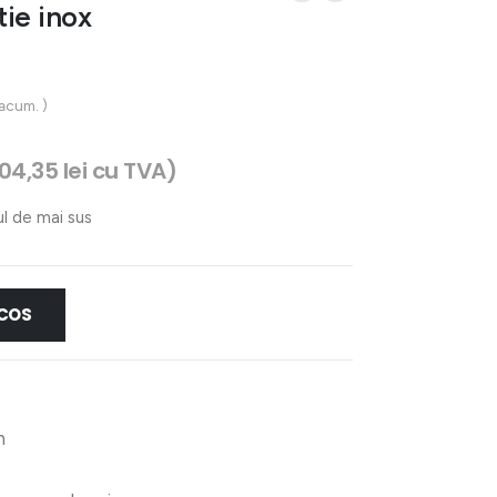
ie inox
 acum. )
404,35
lei
cu TVA)
ul de mai sus
 COS
h