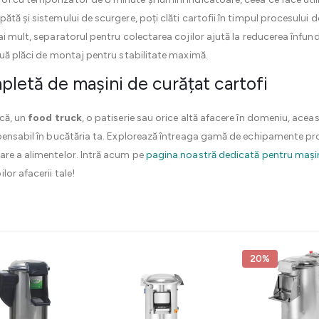
tă și sistemului de scurgere, poți clăti cartofii în timpul procesului d
i mult, separatorul pentru colectarea cojilor ajută la reducerea înfundăr
ouă plăci de montaj pentru stabilitate maximă.
etă de mașini de curățat cartofi
ică, un
food truck
, o patiserie sau orice altă afacere în domeniu, acea
pensabil în bucătăria ta. Explorează întreaga gamă de echipamente pro
are a alimentelor. Intră acum pe
pagina noastră dedicată pentru mașin
or afacerii tale!
20%