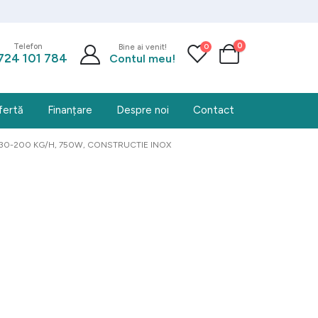
0
0
Telefon
Bine ai venit!
724 101 784
Contul meu!
fertă
Finanțare
Despre noi
Contact
130-200 KG/H, 750W, CONSTRUCTIE INOX