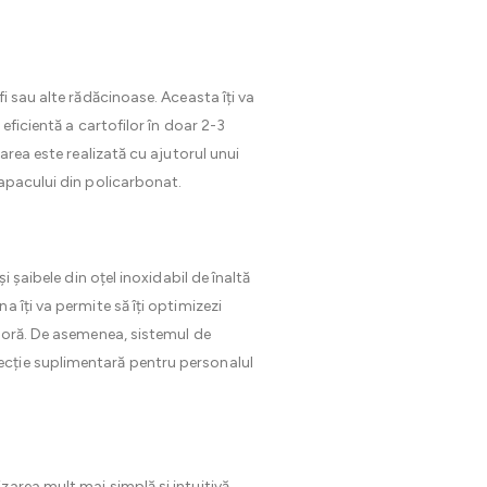
fi sau alte rădăcinoase. Aceasta îți va
eficientă a cartofilor în doar 2-3
area este realizată cu ajutorul unui
capacului din policarbonat.
i șaibele din oțel inoxidabil de înaltă
 îți va permite să îți optimizezi
e oră. De asemenea, sistemul de
ecție suplimentară pentru personalul
area mult mai simplă și intuitivă.