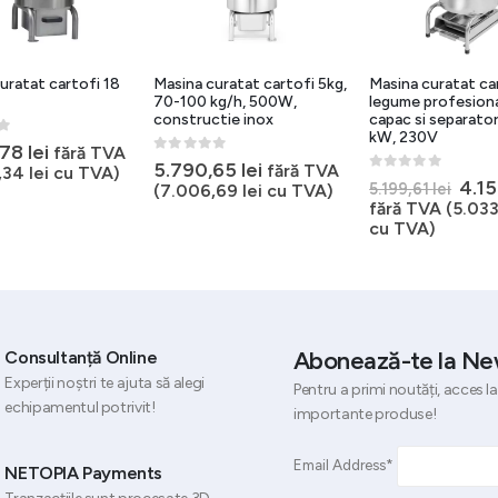
uratat cartofi 18
Masina curatat cartofi 5kg,
Masina curatat car
70-100 kg/h, 500W,
legume profesiona
constructie inox
capac si separator
kW, 230V
5
,78
lei
fără TVA
0
out of 5
5.790,65
lei
fără TVA
7,34
lei
cu TVA)
0
out of 5
Preț
4.1
5.199,61
lei
(
7.006,69
lei
cu TVA)
iniți
fără TVA (
5.03
a
lei.
cu TVA)
fost
5.19
Abonează-te la Ne
Consultanță Online
Experții noștri te ajuta să alegi
Pentru a primi noutăți, acces la
echipamentul potrivit!
importante produse!
Email Address*
NETOPIA Payments