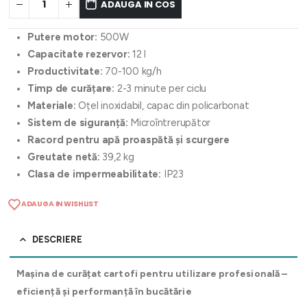
ADAUGA IN COS
Putere motor:
500W
Capacitate rezervor:
12 l
Productivitate:
70-100 kg/h
Timp de curățare:
2-3 minute per ciclu
Materiale:
Oțel inoxidabil, capac din policarbonat
Sistem de siguranță:
Microîntrerupător
Racord pentru apă proaspătă și scurgere
Greutate netă:
39,2 kg
Clasa de impermeabilitate:
IP23
ADAUGA IN WISHLIST
DESCRIERE
Mașina de curățat cartofi pentru utilizare profesională –
eficiență și performanță în bucătărie