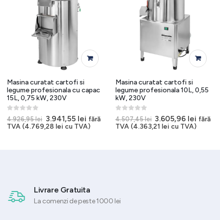
Masina curatat cartofi si
Masina curatat cartofi si
legume profesionala cu capac
legume profesionala 10L, 0,55
15L, 0,75 kW, 230V
kW, 230V
0
out of 5
0
out of 5
l
Prețul
Prețul
Prețul
Prețul
3.941,55
lei
3.605,96
lei
fără
fără
4.926,95
lei
4.507,45
lei
t
inițial
curent
inițial
curen
TVA (
4.769,28
lei
cu TVA)
TVA (
4.363,21
lei
cu TVA)
a
este:
a
este:
82 lei.
fost:
3.941,55 lei.
fost:
3.605,9
4.926,95 lei.
4.507,45 lei.
Livrare Gratuita
La comenzi de peste 1000 lei