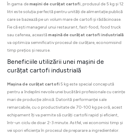
În gama de
mașini de curățat cartofi
, produsul de 5 kg și 12
litri este soluția perfectă pentru unități de alimentație publică
care se bazează pe un volum mare de cartofi și rădăcinoase.
Fie că ești managerul unui restaurant, fast-food, food truck
sau cafenea, această
mașină de curățat cartofi industrială
va optimiza semnificativ procesul de curățare, economisind
timp prețios și resurse.
Beneficiile utilizării unei mașini de
curățat cartofi industrială
Mașina de curățat cartofi
5 kg este special concepută
pentru a îndeplini nevoile unei bucătării profesionale cu cerințe
mari de producție zilnică. Datorită performanței sale
remarcabile, cu o productivitate de 70-100 kg pe oră, acest
echipament îți va permite să curăți cartofii rapid și eficient,
într-un ciclu de doar 2-3 minute. Astfel, vei economisi timp și
vei spori eficiența în procesul de preparare a ingredientelor.