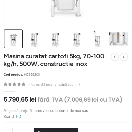
Masina curatat cartofi 5kg, 70-100
kg/h, 500W, constructie inox
Cod produs:
HD229200
( Nu există recenzii până acum. )
0
out of 5
5.790,65
lei
fără TVA (
7.006,69
lei
cu TVA)
Afișează prețul în euro / lei cu butonul de mai sus
Brand:
HD