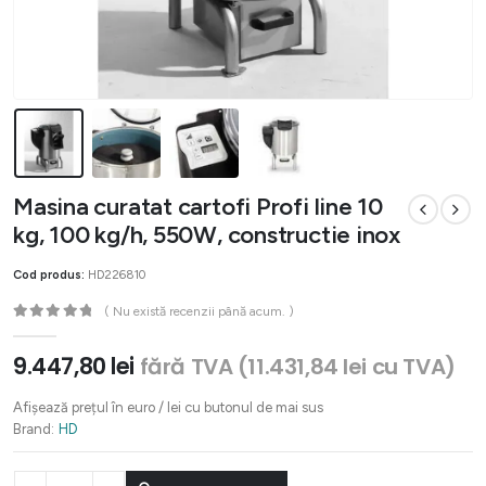
Masina curatat cartofi Profi line 10
kg, 100 kg/h, 550W, constructie inox
Cod produs:
HD226810
( Nu există recenzii până acum. )
0
out of 5
9.447,80
lei
fără TVA (
11.431,84
lei
cu TVA)
Afișează prețul în euro / lei cu butonul de mai sus
Brand:
HD