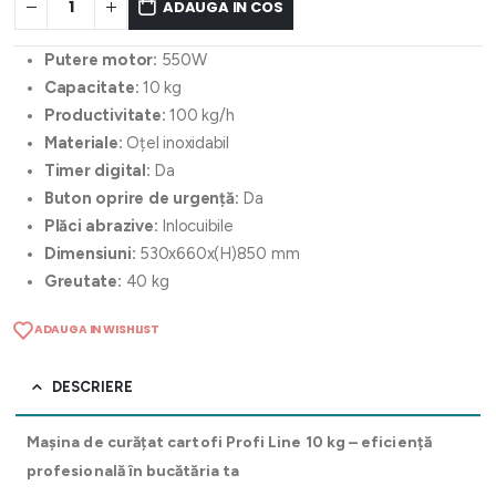
ADAUGA IN COS
Putere motor:
550W
Capacitate:
10 kg
Productivitate:
100 kg/h
Materiale:
Oțel inoxidabil
Timer digital:
Da
Buton oprire de urgență:
Da
Plăci abrazive:
Inlocuibile
Dimensiuni:
530x660x(H)850 mm
Greutate:
40 kg
ADAUGA IN WISHLIST
DESCRIERE
Mașina de curățat cartofi Profi Line 10 kg – eficiență
profesională în bucătăria ta