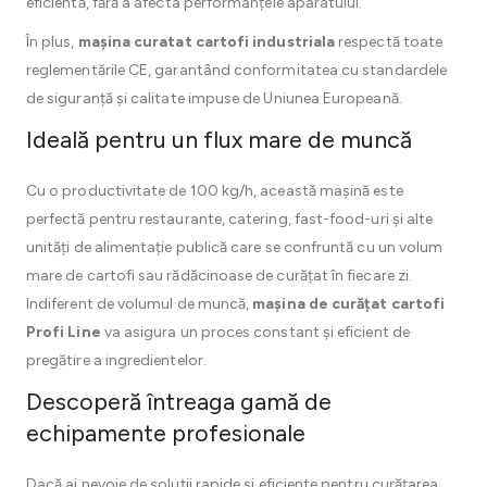
eficientă, fără a afecta performanțele aparatului.
În plus,
mașina curatat cartofi industriala
respectă toate
reglementările CE, garantând conformitatea cu standardele
de siguranță și calitate impuse de Uniunea Europeană.
Ideală pentru un flux mare de muncă
Cu o productivitate de 100 kg/h, această mașină este
perfectă pentru restaurante, catering, fast-food-uri și alte
unități de alimentație publică care se confruntă cu un volum
mare de cartofi sau rădăcinoase de curățat în fiecare zi.
Indiferent de volumul de muncă,
mașina de curățat cartofi
Profi Line
va asigura un proces constant și eficient de
pregătire a ingredientelor.
Descoperă întreaga gamă de
echipamente profesionale
Dacă ai nevoie de soluții rapide și eficiente pentru curățarea