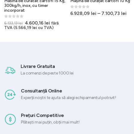
Masina de curatat cartofi 15 Kg,
Mașină de curățat cartofi 10 Kg
300kg/h, inox, cu timer
incorporat
0
out of 5
6.928,09
lei
–
7.100,73
lei
t
0
out of 5
Prețul
Prețul
4.600,16
lei
fără
6.133,13
lei
inițial
curent
TVA (
5.566,19
lei
cu TVA)
5 lei.
a
este:
fost:
4.600,16 lei.
6.133,13 lei.
Livrare Gratuita
La comenzi de peste 1000 lei
Consultanță Online
Experții noștri te ajuta să alegi echipamentul potrivit!
Prețuri Competitive
Plătești mai puțin, obții mai mult!