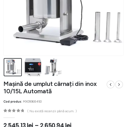
Mașină de umplut cârnați din inox
10/15L Automată
Cod produs:
MX09368450
( Nu există recenzii până acum. )
0
out of 5
2.545,13
lei
–
2.650,94
lei