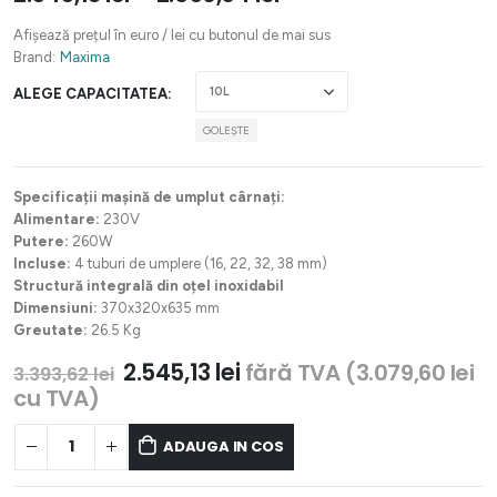
Afișează prețul în euro / lei cu butonul de mai sus
Brand:
Maxima
ALEGE CAPACITATEA
GOLEȘTE
Specificații mașină de umplut cârnați:
Alimentare:
230V
Putere:
260W
Incluse:
4 tuburi de umplere (16, 22, 32, 38 mm)
Structură integrală din oțel inoxidabil
Dimensiuni:
370x320x635 mm
Greutate:
26.5 Kg
Prețul
Prețul
2.545,13
lei
fără TVA (
3.079,60
lei
3.393,62
lei
inițial
curent
cu TVA)
a
este:
fost:
2.545,13 lei.
ADAUGA IN COS
3.393,62 lei.