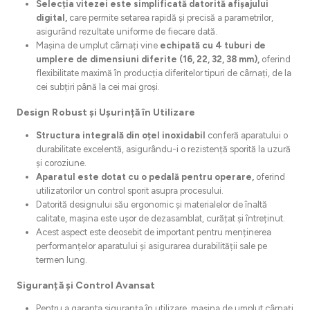
Selecția vitezei este simplificată datorită afișajului
digital,
care permite setarea rapidă și precisă a parametrilor,
asigurând rezultate uniforme de fiecare dată.
Mașina de umplut cârnați vine
echipată cu 4 tuburi de
umplere de dimensiuni diferite (16, 22, 32, 38 mm),
oferind
flexibilitate maximă în producția diferitelor tipuri de cârnați, de la
cei subțiri până la cei mai groși.
Design Robust și Ușurință în Utilizare
Structura integrală din oțel inoxidabil
conferă aparatului o
durabilitate excelentă, asigurându-i o rezistență sporită la uzură
și coroziune.
Aparatul este dotat cu o pedală pentru operare,
oferind
utilizatorilor un control sporit asupra procesului.
Datorită designului său ergonomic și materialelor de înaltă
calitate, mașina este ușor de dezasamblat, curățat și întreținut.
Acest aspect este deosebit de important pentru menținerea
performanțelor aparatului și asigurarea durabilității sale pe
termen lung.
Siguranță și Control Avansat
Pentru a garanta siguranța în utilizare, mașina de umplut cârnați