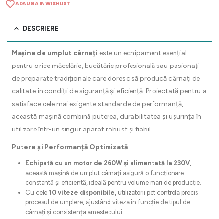
ADAUGA IN WISHLIST
DESCRIERE
Mașina de umplut cârnați
este un echipament esențial
pentru orice măcelărie, bucătărie profesională sau pasionați
de preparate tradiționale care doresc să producă cârnați de
calitate în condiții de siguranță și eficiență. Proiectată pentru a
satisface cele mai exigente standarde de performanță,
această mașină combină puterea, durabilitatea și ușurința în
utilizare într-un singur aparat robust și fiabil.
Putere și Performanță Optimizată
Echipată cu un motor de 260W și alimentată la 230V,
această mașină de umplut cârnați asigură o funcționare
constantă și eficientă, ideală pentru volume mari de producție.
Cu cele
10 viteze disponibile,
utilizatorii pot controla precis
procesul de umplere, ajustând viteza în funcție de tipul de
cârnați și consistența amestecului.