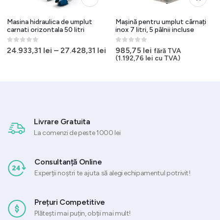
Masina hidraulica de umplut
Mașină pentru umplut cârnați
carnati orizontala 50 litri
inox 7 litri, 5 pâlnii incluse
0
out of 5
0
out of 5
24.933,31
lei
–
27.428,31
lei
985,75
lei
fără TVA
(
1.192,76
lei
cu TVA)
Livrare Gratuita
La comenzi de peste 1000 lei
Consultanță Online
Experții noștri te ajuta să alegi echipamentul potrivit!
Prețuri Competitive
Plătești mai puțin, obții mai mult!