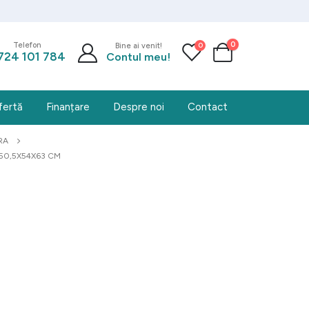
0
0
Telefon
Bine ai venit!
724 101 784
Contul meu!
fertă
Finanțare
Despre noi
Contact
RA
 50,5X54X63 CM