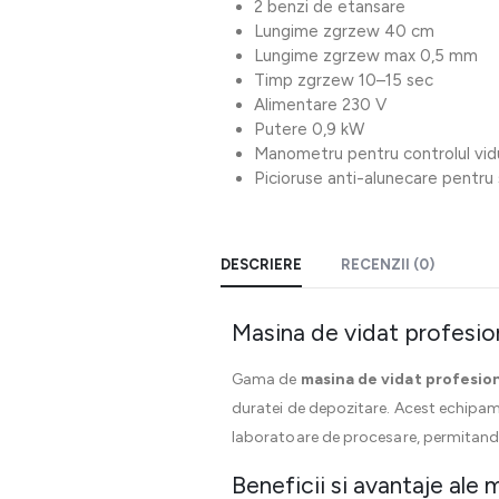
2 benzi de etansare
Lungime zgrzew 40 cm
Lungime zgrzew max 0,5 mm
Timp zgrzew 10–15 sec
Alimentare 230 V
Putere 0,9 kW
Manometru pentru controlul vidu
Picioruse anti-alunecare pentru 
DESCRIERE
RECENZII (0)
Masina de vidat profesi
Gama de
masina de vidat profesio
duratei de depozitare. Acest echipame
laboratoare de procesare, permitand a
Beneficii si avantaje ale 