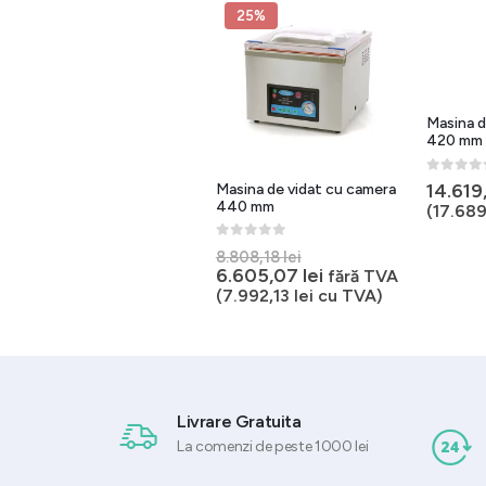
25%
Masina d
420 mm 
0
out of 
14.619
Masina de ambalat in vid cu
Masina de vidat cu camera
camera 2×450 mm
440 mm
(
17.689
0
out of 5
0
out of 5
Prețul
16.774,43
lei
fără TVA
8.808,18
lei
inițial
Prețul
6.605,07
lei
(
20.297,06
lei
cu TVA)
fără TVA
a
curent
(
7.992,13
lei
cu TVA)
fost:
este:
8.808,18 lei.
6.605,07 lei.
Livrare Gratuita
La comenzi de peste 1000 lei