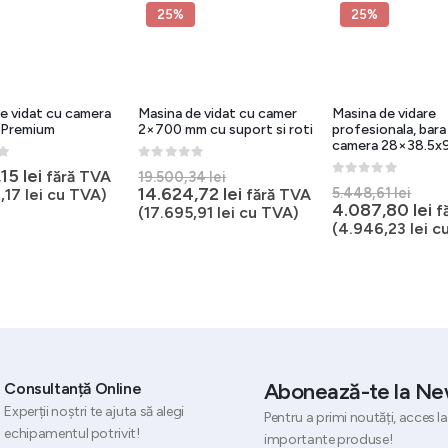
25%
25%
e vidat cu camera
Masina de vidat cu camer
Masina de vidare
Premium
2×700 mm cu suport si roti
profesionala, bar
camera 28×38.5x9
5
0
out of 5
Prețul
,15
lei
fără TVA
19.500,34
lei
0
out of 5
Preț
inițial
Prețul
14.624,72
lei
5.448,61
lei
,17
lei
cu TVA)
fără TVA
iniți
Pr
4.087,80
lei
a
curent
f
(
17.695,91
lei
cu TVA)
a
c
fost:
este:
(
4.946,23
lei
cu
fost
e
19.500,34 lei.
14.624,72 lei.
5.44
4.
Abonează-te la Ne
Consultanță Online
Experții noștri te ajuta să alegi
Pentru a primi noutăți, acces la
echipamentul potrivit!
importante produse!