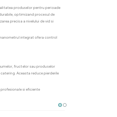
calitatea produselor pentru perioade
i durabile, optimizand procesul de
area precisa a nivelului de vid si
ar manometrul integrat ofera control
egumelor, fructelor sau produselor
de catering. Aceasta reduce pierderile
rofesionale si eficiente