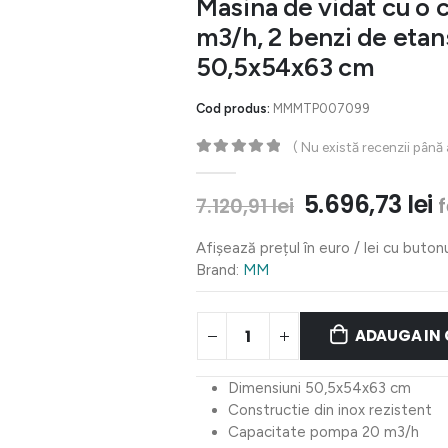
Masina de vidat cu o 
m3/h, 2 benzi de etan
50,5x54x63 cm
Cod produs:
MMMTP007099
( Nu există recenzii până
0
out of 5
Prețul
P
5.696,73
lei
7.120,91
lei
inițial
c
a
e
Afișează prețul în euro / lei cu buton
fost:
5
Brand:
MM
7.120,91 lei.
ADAUGA IN
Dimensiuni 50,5x54x63 cm
Constructie din inox rezistent
Capacitate pompa 20 m3/h