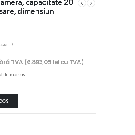
camera, capacitate 20
sare, dimensiuni
 acum. )
rețul
fără TVA (
6.893,05
lei
cu TVA)
urent
ste:
ul de mai sus
.696,73 lei.
 COS