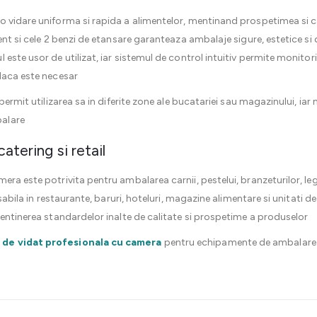
o vidare uniforma si rapida a alimentelor, mentinand prospetimea si 
tent si cele 2 benzi de etansare garanteaza ambalaje sigure, estetice s
este usor de utilizat, iar sistemul de control intuitiv permite monitoriz
daca este necesar
 permit utilizarea sa in diferite zone ale bucatariei sau magazinului, i
alare
atering si retail
era este potrivita pentru ambalarea carnii, pestelui, branzeturilor, l
nsabila in restaurante, baruri, hoteluri, magazine alimentare si unitati 
mentinerea standardelor inalte de calitate si prospetime a produselor
 de vidat profesionala cu camera
pentru echipamente de ambalare p