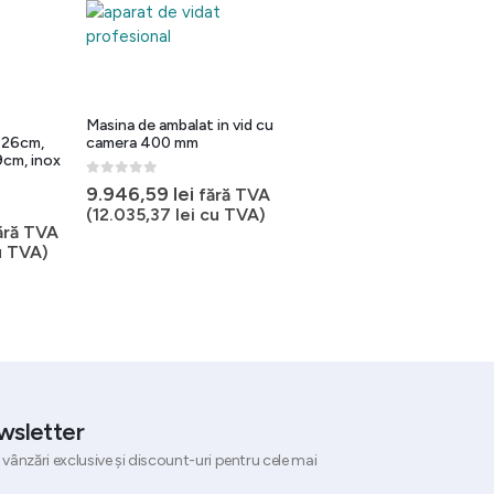
25%
Masina de ambalat in vid cu
Masina de vid cu camera
a 26cm,
camera 400 mm
300 mm
cm, inox
0
out of 5
0
out of 5
Prețul
9.946,59
lei
fără TVA
6.590,99
lei
ul
inițial
Prețul
4.945,45
lei
(
12.035,37
lei
cu TVA)
fără TVA
al
ețul
a
curent
ără TVA
(
5.983,99
lei
cu TVA)
urent
fost:
este:
 TVA)
:
ste:
6.590,99 le
4.945,45 
8,61 lei.
087,80 lei.
wsletter
 vânzări exclusive și discount-uri pentru cele mai