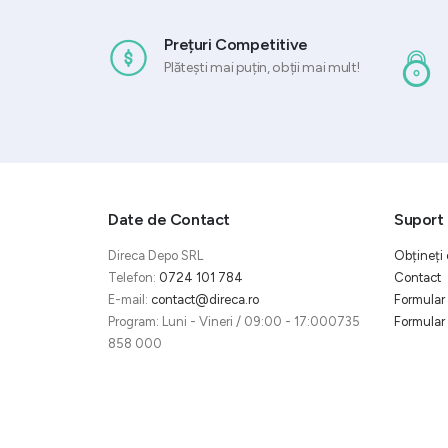
Prețuri Competitive
Plătești mai puțin, obții mai mult!
Date de Contact
Suport 
Direca Depo SRL
Obțineți 
Telefon:
0724 101 784
Contact
E-mail:
contact@direca.ro
Formular 
Program: Luni - Vineri / 09:00 - 17:000735
Formular 
858 000