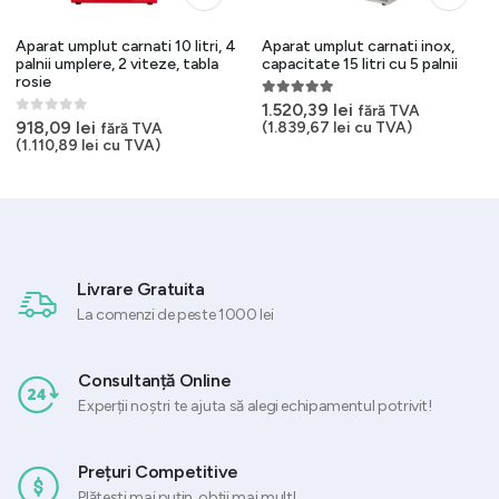
Aparat umplut carnati 10 litri, 4
Aparat umplut carnati inox,
palnii umplere, 2 viteze, tabla
capacitate 15 litri cu 5 palnii
rosie
5.00
out of 5
1.520,39
lei
fără TVA
0
out of 5
918,09
lei
(
1.839,67
lei
cu TVA)
fără TVA
t
(
1.110,89
lei
cu TVA)
5 lei.
Livrare Gratuita
La comenzi de peste 1000 lei
Consultanță Online
Experții noștri te ajuta să alegi echipamentul potrivit!
Prețuri Competitive
Plătești mai puțin, obții mai mult!