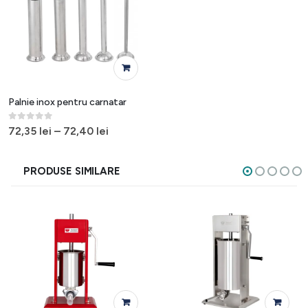
Acest produs are mai multe variații. Opțiunile pot fi alese în pagina produsului.
Palnie inox pentru carnatar
0
out of 5
72,35
lei
–
72,40
lei
PRODUSE SIMILARE