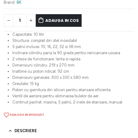
1.461,92 lei.
Brand:
BK
ADAUGA IN COS
Capacitate: 10 litri
Structura: complet din otel inoxidabil
5 palnii incluse: 10, 16, 22, 32 si 38 mm
Inclinare cilindru pana la 90 grade pentru reincarcare usoara
2 viteze de functionare: lenta si rapida
Dimensiuni cilindru: 219 x 270 mm
Inaltime cu piston ridicat: 92 cm
Dimensiuni generale: 300 x 330 x 580 mm
Greutate: 15 kg
Piston cu garnitura din silicon pentru etansare eficienta
Ventil de aerisire pentru eliminarea bulelor de aer
Continut pachet: masina, 5 palnii, 2 inele de etansare, manual
ADAUGA IN WISHLIST
DESCRIERE