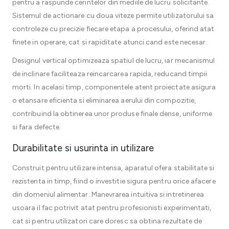
pentru a raspunde cerintelor din mediile de lucru solicitante.
Sistemul de actionare cu doua viteze permite utilizatorului sa
controleze cu precizie fiecare etapa a procesului, oferind atat
finete in operare, cat si rapiditate atunci cand este necesar.
Designul vertical optimizeaza spatiul de lucru, iar mecanismul
de inclinare faciliteaza reincarcarea rapida, reducand timpii
morti. In acelasi timp, componentele atent proiectate asigura
o etansare eficienta si eliminarea aerului din compozitie,
contribuind la obtinerea unor produse finale dense, uniforme
si fara defecte.
Durabilitate si usurinta in utilizare
Construit pentru utilizare intensa, aparatul ofera stabilitate si
rezistenta in timp, fiind o investitie sigura pentru orice afacere
din domeniul alimentar. Manevrarea intuitiva si intretinerea
usoara il fac potrivit atat pentru profesionisti experimentati,
cat si pentru utilizatori care doresc sa obtina rezultate de