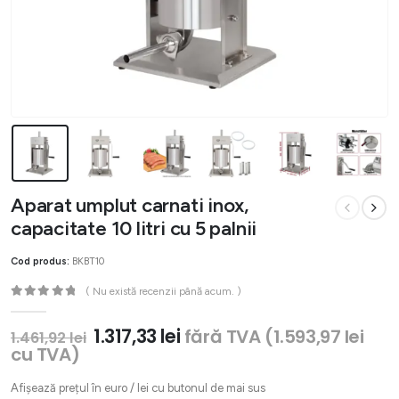
Aparat umplut carnati inox,
capacitate 10 litri cu 5 palnii
Cod produs:
BKBT10
( Nu există recenzii până acum. )
0
out of 5
Prețul
Prețul
1.317,33
lei
fără TVA (
1.593,97
lei
1.461,92
lei
inițial
curent
cu TVA)
a
este:
fost:
1.317,33 lei.
Afișează prețul în euro / lei cu butonul de mai sus