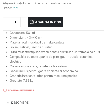
fost:
353,68 lei.
Afișează prețul în euro / lei cu butonul de mai sus
442,11 lei.
Brand:
MM
ADAUGA IN COS
Capacitate: 50 litri
Dimensiuni: 40×40 cm
Material: otel inoxidabil de inalta calitate
Finisaj: satinat, usor de curatat
Fund multistrat tip sandwich pentru distributie uniforma a caldurii
Compatibila cu toate tipurile de plite: gaz, inductie, ceramica,
electrica
Manere ergonomice, rezistente la caldura
Capac inclus pentru gatire eficienta si economica
Gradatie interioara litrica pentru masurare precisa
Greutate: 7,65 kg
ADAUGA IN WISHLIST
DESCRIERE