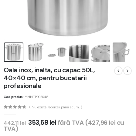
Oala inox, inalta, cu capac 50L,
40×40 cm, pentru bucatarii
profesionale
Cod produs:
MMMTP005048
( Nu există recenzii până acum. )
0
out of 5
Prețul
Prețul
353,68
lei
fără TVA (
427,96
lei
cu
442,11
lei
inițial
curent
TVA)
a
este: