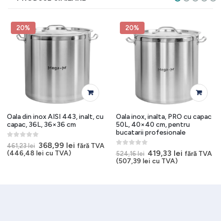
20%
20%
Oala din inox AISI 443, inalt, cu
Oala inox, inalta, PRO cu capac
capac, 36L, 36×36 cm
50L, 40×40 cm, pentru
bucatarii profesionale
0
out of 5
Prețul
Prețul
368,99
lei
fără TVA
461,23
lei
inițial
curent
0
out of 5
Prețul
Prețul
419,33
lei
(
446,48
lei
cu TVA)
fără TVA
524,16
lei
a
este:
inițial
curent
(
507,39
lei
cu TVA)
fost:
368,99 lei.
a
este:
461,23 lei.
fost:
419,33 lei.
524,16 lei.