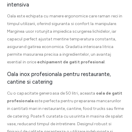
intensiva
Oala este echipata cu manere ergonomice care raman reci in
timpul utilizarii, oferind siguranta si confort la manipulare.
Marginea usor rotunjita impiedica scurgerea lichidelor, iar
capacul perfect ajustat mentine temperatura constanta,
asigurand gatirea economica. Gradatia interioara litrica
permite masurarea precisa a ingredientelor, un avantaj
esential in orice
echipament de gatit profesional
.
Oala inox profesionala pentru restaurante,
cantine si catering
Cu o capacitate generoasa de 50 litri, aceasta
oala de gatit
profesionala
este perfecta pentru prepararea mancarurilor
in cantitati mari in restaurante, cantine, food trucks sau firme
de catering. Poate fi curatata cu usurinta in masina de spalat
vase, reducand timpul de intretinere. Designul robust si
finisajul de calitate garanteaza o utilizare indelungata si