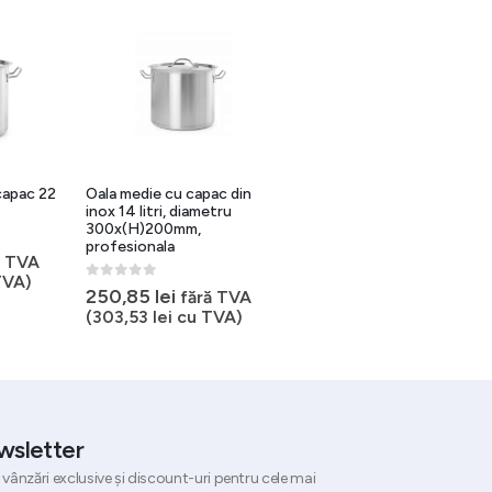
capac 22
Oala medie cu capac din
Oala inox Line cu capac 71
inox 14 litri, diametru
litri Seria Budget
300x(H)200mm,
profesionala
0
out of 5
655,10
lei
ă TVA
fără TVA
TVA)
(
792,67
lei
cu TVA)
0
out of 5
250,85
lei
fără TVA
(
303,53
lei
cu TVA)
wsletter
 vânzări exclusive și discount-uri pentru cele mai