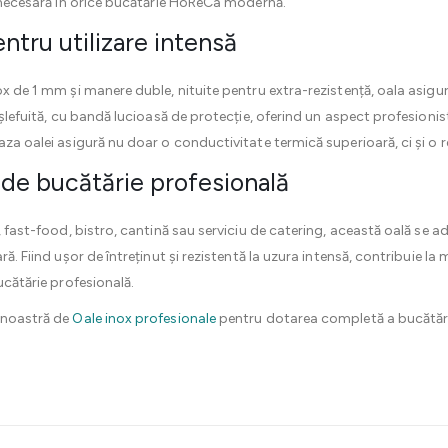
te necesară în orice bucătărie HoReCa modernă.
entru utilizare intensă
ox de 1 mm și manere duble, nituite pentru extra-rezistență, oala asigur
 șlefuită, cu bandă lucioasă de protecție, oferind un aspect profesionist
aza oalei asigură nu doar o conductivitate termică superioară, ci și o 
 de bucătărie profesională
, fast-food, bistro, cantină sau serviciu de catering, această oală se a
ră. Fiind ușor de întreținut și rezistentă la uzura intensă, contribuie la
ucătărie profesională.
a noastră de
Oale inox profesionale
pentru dotarea completă a bucătăriei 