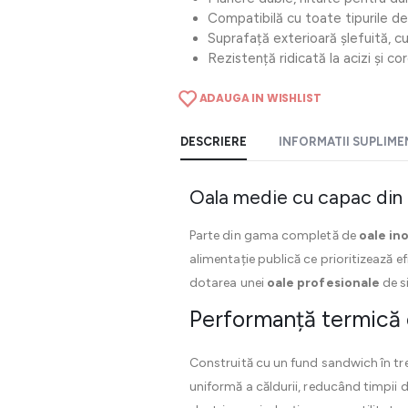
Compatibilă cu toate tipurile de 
Suprafață exterioară șlefuită, c
Rezistență ridicată la acizi și co
ADAUGA IN WISHLIST
DESCRIERE
INFORMATII SUPLIM
Oala medie cu capac din in
Parte din gama completă de
oale in
alimentație publică ce prioritizează e
dotarea unei
oale profesionale
de s
Performanță termică 
Construită cu un fund sandwich în trei
uniformă a căldurii, reducând timpii d