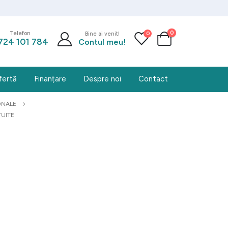
0
0
Telefon
Bine ai venit!
724 101 784
Contul meu!
fertă
Finanțare
Despre noi
Contact
ONALE
TUITE