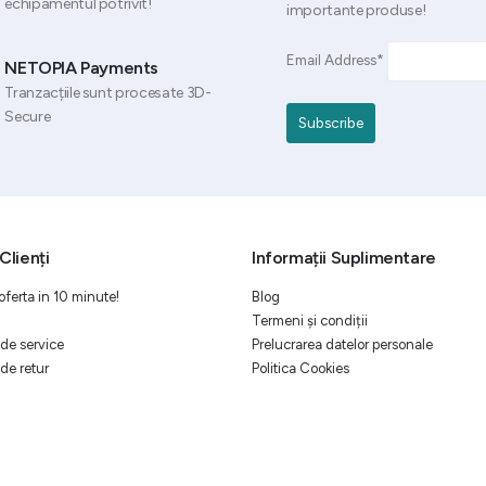
echipamentul potrivit!
importante produse!
Email Address*
NETOPIA Payments
Tranzacțiile sunt procesate 3D-
Secure
Clienți
Informații Suplimentare
oferta in 10 minute!
Blog
Termeni și condiții
de service
Prelucrarea datelor personale
de retur
Politica Cookies