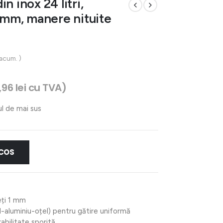
n inox 24 litri,
mm, manere nituite
 acum. )
,96
lei
cu TVA)
ul de mai sus
 COS
eți 1 mm
l-aluminiu-oțel) pentru gătire uniformă
abilitate sporită