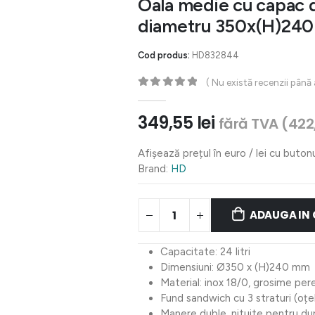
Oala medie cu capac di
diametru 350x(H)240
Cod produs:
HD832844
( Nu există recenzii până
0
out of 5
349,55
lei
fără TVA (
422
Afișează prețul în euro / lei cu buton
Brand:
HD
ADAUGA IN
Capacitate: 24 litri
Dimensiuni: Ø350 x (H)240 mm
Material: inox 18/0, grosime per
Fund sandwich cu 3 straturi (oțe
Manere duble, nituite pentru dur