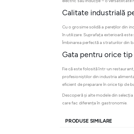
electric sau inducție – o versatilita
Calitate industrială p
Cu o grosime solidă a pereților din in
în utilizare. Suprafața exterioară este
Îmbinarea perfectă a straturilor din b
Gata pentru orice tip
Fie că este folosită într-un restaurant
profesioniștilor din industria alimenta
eficient de preparare în orice tip de b
Descoperă și alte modele din selecți
care fac diferența în gastronomie.
PRODUSE SIMILARE