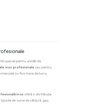
profesionale
tă special pentru unități de
ale inox profesionale
sau pentru
omerciale cu flux mare de lucru.
ofesională inox
oferă o distribuție
tipurile de surse de căldură: gaz,