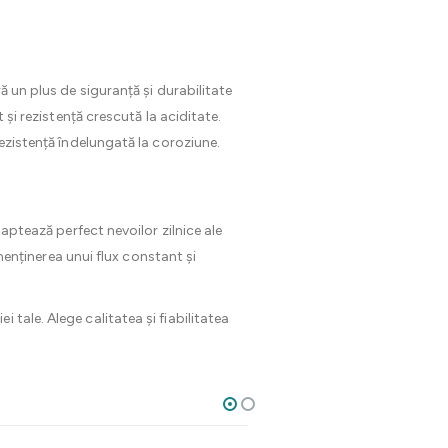
ă un plus de siguranță și durabilitate
 și rezistență crescută la aciditate.
rezistență îndelungată la coroziune.
daptează perfect nevoilor zilnice ale
 menținerea unui flux constant și
tale. Alege calitatea și fiabilitatea