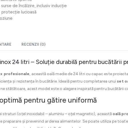
surse de încălzire, inclusiv inducție
u protecție lucioasă
roziune
ENTARE
RECENZII (0)
ox 24 litri – Soluție durabilă pentru bucătării 
ox profesionale
, această oală medie de 24 litri cu capac este proiecta
ficiența și rezistența în bucătărie. Ideală pentru completarea unui
set o
ine stătătoare, acest model este o alegere inspirată pentru bucătării c
optimă pentru gătire uniformă
 straturi (oțel inoxidabil – aluminiu – oțel magnetic), această
oală pr
e preparare și prevenind arderea alimentelor. Se poate utiliza pe toate 