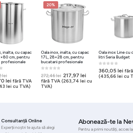
20%
, inalta, cu capac
Oala inox, inalta, cu capac
Oala inox Line cu 
0×80 cm, pentru
17L, 28×28 cm, pentru
litri Seria Budget
i profesionale
bucatarii profesionale
0
out of 5
360,05
lei
făr
5
0
out of 5
Prețul
Prețul
Prețul
217,97
lei
2
lei
272,46
lei
(
435,66
lei
cu 
inițial
Prețul
inițial
curent
,70
lei
fără TVA
fără TVA (
263,74
lei
cu
a
curent
a
este:
,43
lei
cu TVA)
TVA)
fost:
este:
fost:
217,97 lei.
2.724,62 lei.
2.179,70 lei.
272,46 lei.
Abonează-te la Ne
Consultanță Online
Experții noștri te ajuta să alegi
Pentru a primi noutăți, acces la