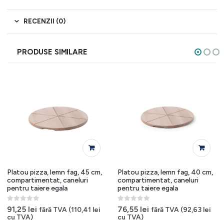
RECENZII (0)
PRODUSE SIMILARE
Platou pizza, lemn fag, 45 cm,
Platou pizza, lemn fag, 40 cm,
compartimentat, caneluri
compartimentat, caneluri
pentru taiere egala
pentru taiere egala
0
out of 5
0
out of 5
91,25
lei
76,55
lei
fără TVA (
110,41
lei
fără TVA (
92,63
lei
cu TVA)
cu TVA)