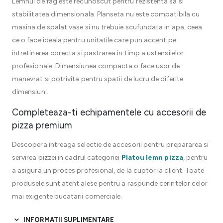
Lemnul de fag este recunoscut pentru rezistenta sa si
stabilitatea dimensionala. Planseta nu este compatibila cu
masina de spalat vase si nu trebuie scufundata in apa, ceea
ce o face ideala pentru unitatile care pun accent pe
intretinerea corecta si pastrarea in timp a ustensilelor
profesionale. Dimensiunea compacta o face usor de
manevrat si potrivita pentru spatii de lucru de diferite
dimensiuni.
Completeaza-ti echipamentele cu accesorii de
pizza premium
Descopera intreaga selectie de accesorii pentru prepararea si
servirea pizzei in cadrul categoriei
Platou lemn pizza
, pentru
a asigura un proces profesional, de la cuptor la client. Toate
produsele sunt atent alese pentru a raspunde cerintelor celor
mai exigente bucatarii comerciale.
INFORMATII SUPLIMENTARE