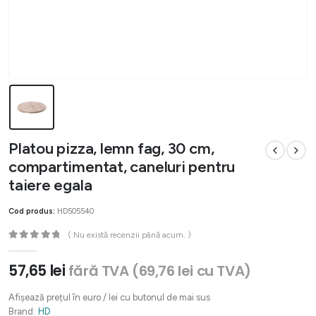
Platou pizza, lemn fag, 30 cm,
compartimentat, caneluri pentru
taiere egala
Cod produs:
HD505540
( Nu există recenzii până acum. )
0
out of 5
57,65
lei
fără TVA (
69,76
lei
cu TVA)
Afișează prețul în euro / lei cu butonul de mai sus
Brand:
HD