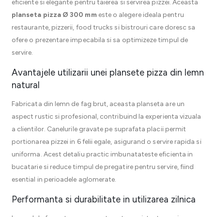
eficiente si elegante pentru taierea si servirea pizzei. Aceasta
planseta pizza Ø 300 mm
este o alegere ideala pentru
restaurante, pizzerii, food trucks si bistrouri care doresc sa
ofere o prezentare impecabila si sa optimizeze timpul de
servire.
Avantajele utilizarii unei plansete pizza din lemn
natural
Fabricata din lemn de fag brut, aceasta planseta are un
aspect rustic si profesional, contribuind la experienta vizuala
a clientilor. Canelurile gravate pe suprafata placii permit
portionarea pizzei in 6 felii egale, asigurand o servire rapida si
uniforma. Acest detaliu practic imbunatateste eficienta in
bucatarie si reduce timpul de pregatire pentru servire, fiind
esential in perioadele aglomerate.
Performanta si durabilitate in utilizarea zilnica