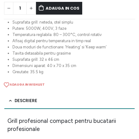
ADAUGA IN COS
Suprafata grill: neteda, otel simplu
Putere: 5000W, 400V, 3 faze
Temperatura reglabila: 80 – 300°C, control rotativ
Afisaj digital pentru temperatura in timp real
Doua moduri de functionare: ‘Heating’ si ‘Keep warm’
Tavita detasabila pentru grasime
Suprafata grill: 32 x 46 cm
Dimensiuni aparat: 40 x 70 x 35 cm
Greutate: 35.5 kg
ADAUGA IN WISHLIST
DESCRIERE
Grill profesional compact pentru bucatarii
profesionale