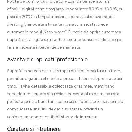
Rotita de control cu indicator vizual de temperatura si
afisajul digital permit reglarea usoara intre 80°C si 300°C, cu
pasi de 20°C. In timpul incalzirii, aparatul afiseaza modul
„Heating”, iar odata atinsa temperatura setata, trece
automat in modul „Keep warm”. Functia de oprire automata
dupa 4 ore asigura siguranta si reduce consumul de energie,
fara a necesita interventie permanenta.
Avantaje si aplicatii profesionale
Suprafata neteda din otel simplu distribuie caldura uniform,
permitand gatirea eficienta a preparatelor multiple in acelasi
timp. Tavita detasabila colecteaza grasimea, mentinand
zona de lucru curata si igienica. Aceasta plita de masa este
perfecta pentru bucatarii comerciale, food trucks sau pentru
completarea unei linii de gatit existente, oferind un
echipament compact, fiabil si usor de intretinut.
Curatare si intretinere