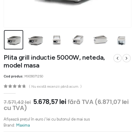
Plita grill inductie 5000W, neteda,
model masa
Cod produs:
MX09371250
( Nu există recenzii până acum. )
0
out of 5
Prețul
Prețul
5.678,57
lei
fără TVA (
6.871,07
lei
7.571,42
lei
inițial
curent
cu TVA)
a
este:
fost:
5.678,57 lei.
Afișează prețul în euro / lei cu butonul de mai sus
7.571,42 lei.
Brand:
Maxima