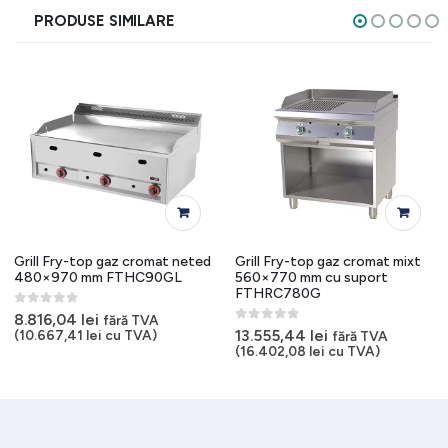
PRODUSE SIMILARE
Grill Fry-top gaz cromat neted
Grill Fry-top gaz cromat mixt
480×970 mm FTHC90GL
560×770 mm cu suport
FTHRC780G
0
out of 5
8.816,04
lei
fără TVA
0
out of 5
13.555,44
lei
(
10.667,41
lei
cu TVA)
fără TVA
(
16.402,08
lei
cu TVA)