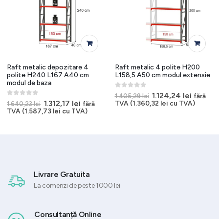
Raft metalic depozitare 4
Raft metalic 4 polite H200
polite H240 L167 A40 cm
L158,5 A50 cm modul extensie
modul de baza
0
out of 5
Prețul
Prețul
1.124,24
lei
fără
1.405,29
lei
inițial
curent
0
out of 5
Prețul
Prețul
1.312,17
lei
TVA (
1.360,32
lei
cu TVA)
fără
1.640,23
lei
a
este:
t
inițial
curent
TVA (
1.587,73
lei
cu TVA)
fost:
1.124,24
a
este:
1.405,29 lei.
9 lei.
fost:
1.312,17 lei.
1.640,23 lei.
Livrare Gratuita
La comenzi de peste 1000 lei
Consultanță Online