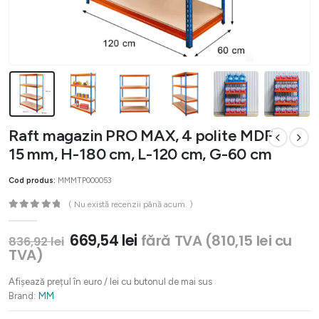
Raft magazin PRO MAX, 4 polite MDF
15 mm, H-180 cm, L-120 cm, G-60 cm
Cod produs:
MMMTP000053
( Nu există recenzii până acum. )
0
out of 5
Prețul
Prețul
669,54
lei
fără TVA (
810,15
lei
cu
836,92
lei
inițial
curent
TVA)
a
este:
fost:
669,54 lei.
Afișează prețul în euro / lei cu butonul de mai sus
836,92 lei.
Brand:
MM