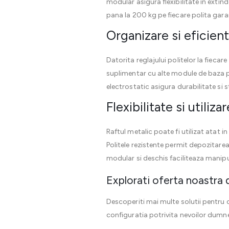
modular asigura flexibilitate in extin
pana la 200 kg pe fiecare polita gara
Organizare si eficient
Datorita reglajului politelor la fieca
suplimentar cu alte module de baza pe
electrostatic asigura durabilitate si 
Flexibilitate si utiliza
Raftul metalic poate fi utilizat atat i
Politele rezistente permit depozitarea 
modular si deschis faciliteaza manipu
Explorati oferta noastra 
Descoperiti mai multe solutii pentru
configuratia potrivita nevoilor dumn