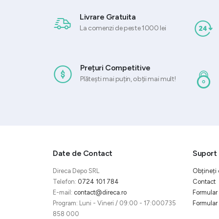
Livrare Gratuita
La comenzi de peste 1000 lei
Prețuri Competitive
Plătești mai puțin, obții mai mult!
Date de Contact
Suport 
Direca Depo SRL
Obțineți 
Telefon:
0724 101 784
Contact
E-mail:
contact@direca.ro
Formular 
Program: Luni - Vineri / 09:00 - 17:000735
Formular 
858 000