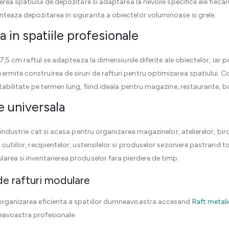
derea spatiului de depozitare si adaptarea la nevoile specifice ale fiec
nteaza depozitarea in siguranta a obiectelor voluminoase si grele.
a in spatiile profesionale
re 7,5 cm raftul se adapteaza la dimensiunile diferite ale obiectelor, ia
rmite construirea de siruri de rafturi pentru optimizarea spatiului. C
stabilitate pe termen lung, fiind ideala pentru magazine, restaurante, b
re universala
n industrie cat si acasa pentru organizarea magazinelor, atelierelor, birou
cutiilor, recipientelor, ustensilelor si produselor sezoniere pastrand to
larea si inventarierea produselor fara pierdere de timp.
de rafturi modulare
 organizarea eficienta a spatiilor dumneavoastra accesand
Raft metal
eavoastra profesionale.