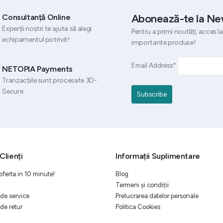
Abonează-te la Ne
Consultanță Online
Experții noștri te ajuta să alegi
Pentru a primi noutăți, acces la
echipamentul potrivit!
importante produse!
Email Address*
NETOPIA Payments
Tranzacțiile sunt procesate 3D-
Secure
Clienți
Informații Suplimentare
oferta in 10 minute!
Blog
Termeni și condiții
de service
Prelucrarea datelor personale
de retur
Politica Cookies