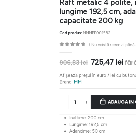
Raft metalic 4 polite,
lungime 192,5 cm, ad
capacitate 200 kg
Cod produs:
MMMPP001582
( Nu există recenzii până
0
out of 5
Prețul
Pre
725,47
lei
făr
906,83
lei
inițial
cur
a
est
Afișează prețul în euro / lei cu buton
fost:
725,
Brand:
MM
906,83 lei.
ADAUGA IN
Inaltime: 200 cm
Lungime: 192,5 cm
Adancime: 50 cm