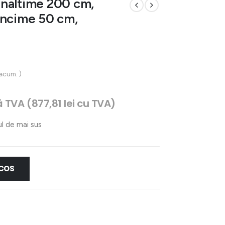
 inaltime 200 cm,
ancime 50 cm,
 acum. )
țul
ă TVA (
877,81
lei
cu TVA)
ent
e:
ul de mai sus
47 lei.
 COS