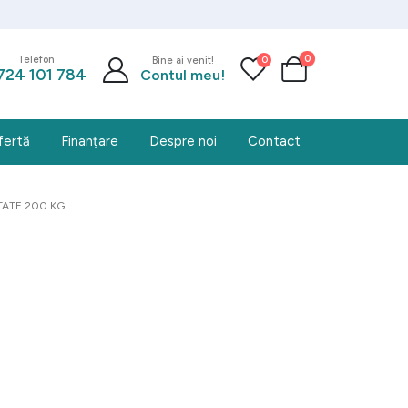
0
0
Telefon
Bine ai venit!
724 101 784
Contul meu!
fertă
Finanțare
Despre noi
Contact
TATE 200 KG