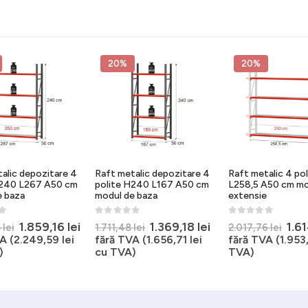
20%
20%
alic depozitare 4
Raft metalic depozitare 4
Raft metalic 4 po
H240 L267 A50 cm
polite H240 L167 A50 cm
L258,5 A50 cm m
e baza
modul de baza
extensie
5
0
out of 5
0
out of 5
Prețul
Prețul
Prețul
Prețul
Pre
1.859,16
lei
1.369,18
lei
1.6
5
lei
1.711,48
lei
2.017,76
lei
inițial
curent
inițial
curent
iniți
A (
2.249,59
lei
fără TVA (
1.656,71
lei
fără TVA (
1.953
a
este:
a
este:
a
)
cu TVA)
TVA)
ei.
fost:
1.859,16 lei.
fost:
1.369,18 lei.
fos
2.323,95 lei.
1.711,48 lei.
2.01