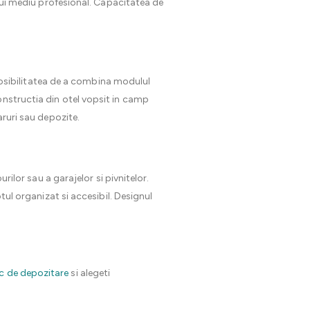
arui mediu profesional. Capacitatea de
r posibilitatea de a combina modulul
onstructia din otel vopsit in camp
aruri sau depozite.
rilor sau a garajelor si pivnitelor.
tul organizat si accesibil. Designul
ic de depozitare
si alegeti