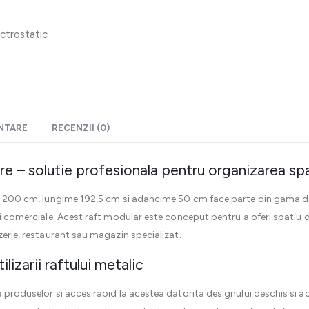
ectrostatic
ENTARE
RECENZII (0)
e – solutie profesionala pentru organizarea spa
 de 200 cm, lungime 192,5 cm si adancime 50 cm face parte din gama 
tii comerciale. Acest raft modular este conceput pentru a oferi spatiu 
zerie, restaurant sau magazin specializat.
ilizarii raftului metalic
a produselor si acces rapid la acestea datorita designului deschis si a