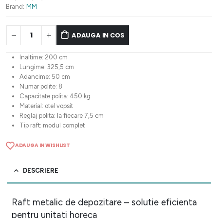
3.109,16 lei.
Brand:
MM
ADAUGA IN COS
Inaltime: 200 cm
Lungime: 325,5 cm
Adancime: 50 cm
Numar polite: 8
Capacitate polita: 450 kg
Material: otel vopsit
Reglaj polita: la fiecare 7,5 cm
Tip raft: modul complet
ADAUGA IN WISHLIST
DESCRIERE
Raft metalic de depozitare – solutie eficienta
pentru unitati horeca