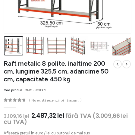
Raft metalic 8 polite, inaltime 200
cm, lungime 325,5 cm, adancime 50
cm, capacitate 450 kg
Cod produs:
MMMPP001309
( Nu există recenzii până acum. )
0
out of 5
Prețul
Prețul
2.487,32
lei
fără TVA (
3.009,66
lei
3.109,16
lei
inițial
curent
cu TVA)
a
este:
fost:
2.487,32 lei.
Afișează prețul în euro / lei cu butonul de mai sus