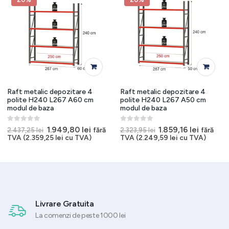
Raft metalic depozitare 4
Raft metalic depozitare 4
polite H240 L267 A60 cm
polite H240 L267 A50 cm
modul de baza
modul de baza
0
out of 5
0
out of 5
Prețul
Prețul
Prețul
Prețul
1.949,80
lei
1.859,16
lei
fără
fără
2.437,25
lei
2.323,95
lei
t
inițial
curent
inițial
curent
TVA (
2.359,25
lei
cu TVA)
TVA (
2.249,59
lei
cu TVA)
a
este:
a
este:
9 lei.
fost:
1.949,80 lei.
fost:
1.859,16 
2.437,25 lei.
2.323,95 lei.
Livrare Gratuita
La comenzi de peste 1000 lei