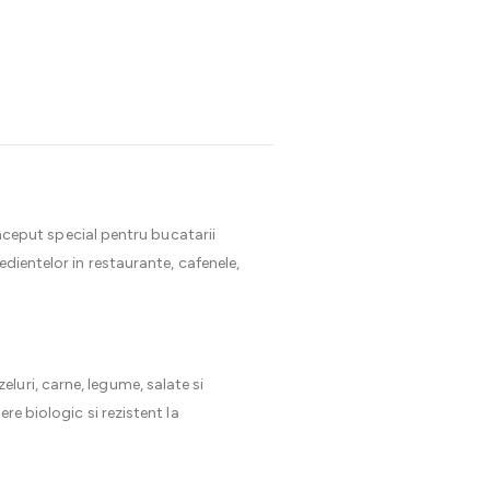
nceput special pentru bucatarii
edientelor in restaurante, cafenele,
luri, carne, legume, salate si
re biologic si rezistent la