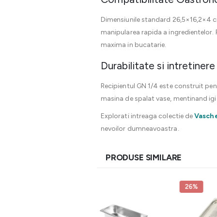
Dimensiunile standard 26,5×16,2×4 cm
manipularea rapida a ingredientelor. R
maxima in bucatarie.
Durabilitate si intretiner
Recipientul GN 1/4 este construit pen
masina de spalat vase, mentinand igie
Explorati intreaga colectie de
Vasch
nevoilor dumneavoastra.
PRODUSE SIMILARE
26%
UP T