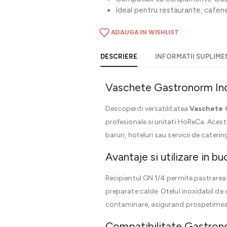
Ideal pentru restaurante, cafenele
ADAUGA IN WISHLIST
DESCRIERE
INFORMATII SUPLIM
Vaschete Gastronorm Ino
Descoperiti versatilitatea
Vaschete 
profesionale si unitati HoReCa. Acest 
baruri, hoteluri sau servicii de caterin
Avantaje si utilizare in bu
Recipientul GN 1/4 permite pastrarea 
preparate calde. Otelul inoxidabil de 
contaminare, asigurand prospetimea 
Compatibilitate Gastrono