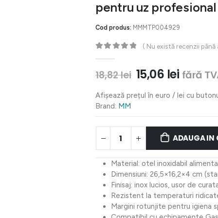
pentru uz profesional
Cod produs:
MMMTP004929
( Nu există recenzii până
0
out of 5
Prețul
Prețul
15,06
lei
fără TV
18,82
lei
inițial
curent
a
este:
Afișează prețul în euro / lei cu buton
fost:
15,06 le
Brand:
MM
18,82 lei.
ADAUGA IN
Material: otel inoxidabil alimenta
Dimensiuni: 26,5×16,2×4 cm (st
Finisaj: inox lucios, usor de curat
Rezistent la temperaturi ridicat
Margini rotunjite pentru igiena s
Compatibil cu echipamente Ga