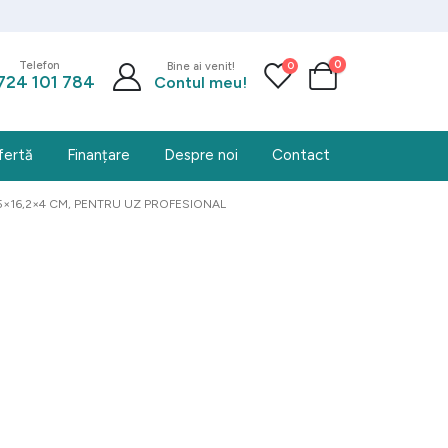
0
0
Telefon
Bine ai venit!
724 101 784
Contul meu!
fertă
Finanțare
Despre noi
Contact
6,5×16,2×4 CM, PENTRU UZ PROFESIONAL