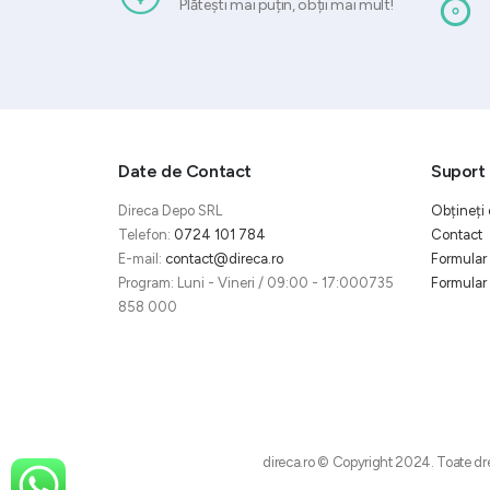
Plătești mai puțin, obții mai mult!
Date de Contact
Suport 
Direca Depo SRL
Obțineți 
Telefon:
0724 101 784
Contact
E-mail:
contact@direca.ro
Formular 
Program: Luni - Vineri / 09:00 - 17:000735
Formular 
858 000
direca.ro © Copyright 2024. Toate dre