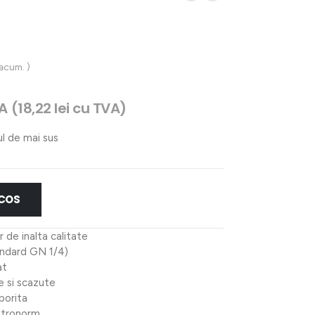
 acum. )
A (
18,22
lei
cu TVA)
ul de mai sus
i.
 COS
r de inalta calitate
andard GN 1/4)
at
e si scazute
porita
stronorm