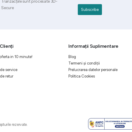
Tranzacțiile sunt procesate 3D-
Secure
Clienți
Informații Suplimentare
oferta in 10 minute!
Blog
Termeni și condiții
de service
Prelucrarea datelor personale
de retur
Politica Cookies
pturile rezervate.