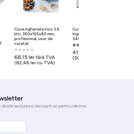
ox 3.6
Cuve inox pentru
Cuve inox pentru
 mm,
ingrediente 4xGN 1/6,
ingrediente 3xGN 1/6,
de
340x400x250 mm
495x225x215 mm
5.00
out of 5
0
out of 5
417,69
lei
356,43
lei
fără TVA
fără TVA
TVA
(
505,40
lei
cu TVA)
(
431,28
lei
cu TVA)
VA)
wsletter
 vânzări exclusive și discount-uri pentru cele mai