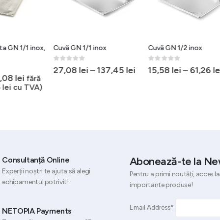
1/1 inox
Cuvă GN 1/2 inox
Cuva inghetata in
litri, 360x165x80
profesional, usor 
5
0
out of 5
lei
–
137,45
lei
15,58
lei
–
61,26
lei
curatat
0
out of 5
68,15
lei
fără 
(
82,46
lei
cu T
Abonează-te la Ne
Consultanță Online
Experții noștri te ajuta să alegi
Pentru a primi noutăți, acces la
echipamentul potrivit!
importante produse!
Email Address*
NETOPIA Payments