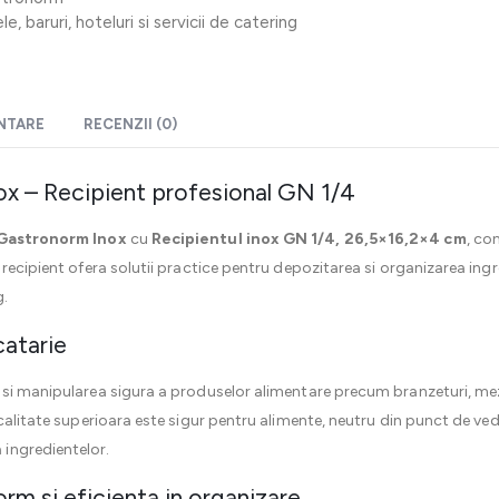
, baruri, hoteluri si servicii de catering
ENTARE
RECENZII (0)
x – Recipient profesional GN 1/4
Gastronorm Inox
cu
Recipientul inox GN 1/4, 26,5×16,2×4 cm
, co
recipient ofera solutii practice pentru depozitarea si organizarea ingr
g.
catarie
si manipularea sigura a produselor alimentare precum branzeturi, meze
calitate superioara este sigur pentru alimente, neutru din punct de vede
ingredientelor.
rm si eficienta in organizare