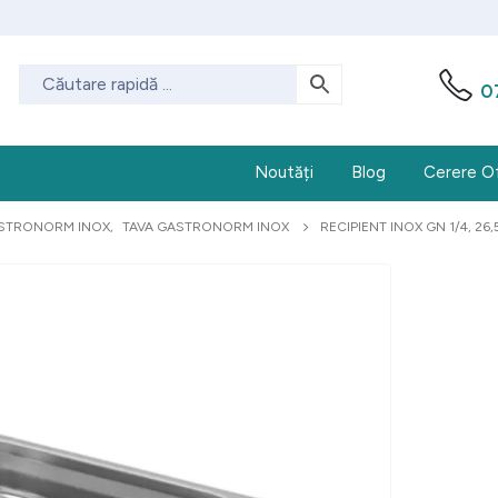
0
Noutăți
Blog
Cerere O
STRONORM INOX
,
TAVA GASTRONORM INOX
RECIPIENT INOX GN 1/4, 2