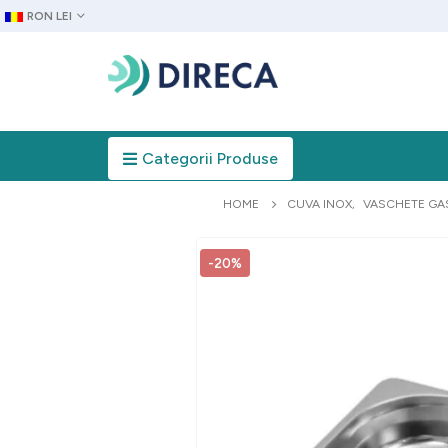
RON LEI
Categorii Produse
HOME
CUVA INOX
,
VASCHETE GA
-20%