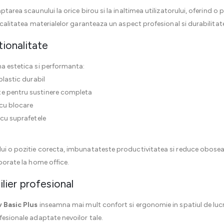
aptarea scaunului la orice birou si la inaltimea utilizatorului, oferind
i calitatea materialelor garanteaza un aspect profesional si durabilita
tionalitate
na estetica si performanta:
plastic durabil
te pentru sustinere completa
cu blocare
 cu suprafetele
ui o pozitie corecta, imbunatateste productivitatea si reduce oboseala
rporate la home office.
ier profesional
 Basic Plus
inseamna mai mult confort si ergonomie in spatiul de lucr
ofesionale adaptate nevoilor tale.