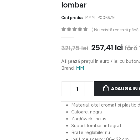
lombar
Cod produs:
MMMTP006679
( Nu există recenzii până
0
out of 5
Prețul
Preț
257,41
lei
fără 
321,75
lei
inițial
cure
a
este:
Afișează prețul în euro / lei cu buton
fost:
257,4
Brand:
MM
321,75 lei.
ADAUGA IN
Material: otel cromat si plastic d
Culoare: negru
Zagłówek: inclus
Suport lombar: integrat
Brate reglabile: nu
Inaltime scaun: 106-122 cm