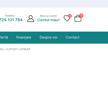
0
0
Telefon
Bine ai venit!
724 101 784
Contul meu!
fertă
Finanțare
Despre noi
Contact
GRU, SUPORT LOMBAR