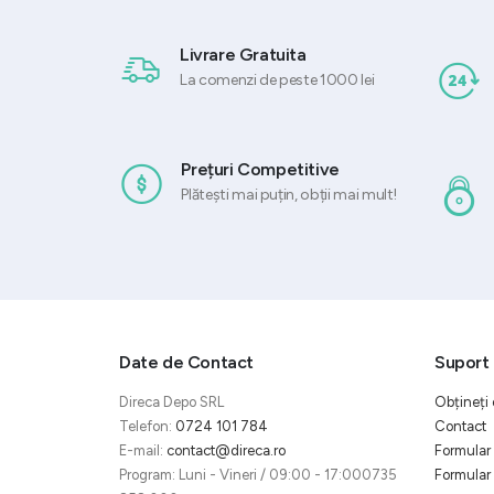
Livrare Gratuita
La comenzi de peste 1000 lei
Prețuri Competitive
Plătești mai puțin, obții mai mult!
Date de Contact
Suport 
Direca Depo SRL
Obțineți 
Telefon:
0724 101 784
Contact
E-mail:
contact@direca.ro
Formular 
Program: Luni - Vineri / 09:00 - 17:000735
Formular 