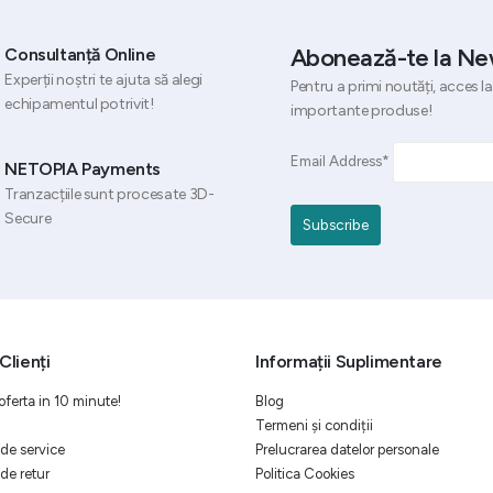
Abonează-te la Ne
Consultanță Online
Experții noștri te ajuta să alegi
Pentru a primi noutăți, acces la
echipamentul potrivit!
importante produse!
Email Address*
NETOPIA Payments
Tranzacțiile sunt procesate 3D-
Secure
Clienți
Informații Suplimentare
oferta in 10 minute!
Blog
Termeni și condiții
de service
Prelucrarea datelor personale
de retur
Politica Cookies