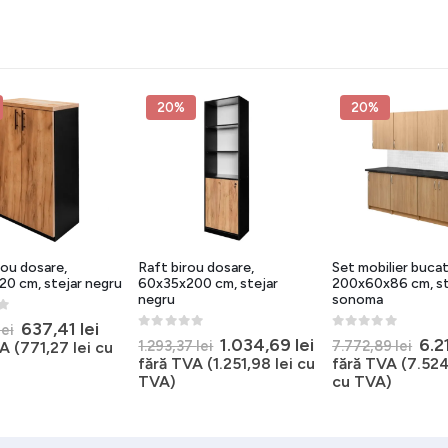
20%
20%
rou dosare,
Raft birou dosare,
Set mobilier bucat
0 cm, stejar negru
60x35x200 cm, stejar
200x60x86 cm, st
negru
sonoma
5
Prețul
Prețul
637,41
lei
lei
0
out of 5
0
out of 5
Prețul
Prețul
Pre
1.034,69
lei
6.2
inițial
curent
1.293,37
lei
7.772,89
lei
A (
771,27
lei
cu
inițial
curent
iniț
a
este:
fără TVA (
1.251,98
lei
cu
fără TVA (
7.52
a
este:
a
fost:
637,41 lei.
TVA)
cu TVA)
.
fost:
1.034,69 lei.
fos
796,76 lei.
1.293,37 lei.
7.7