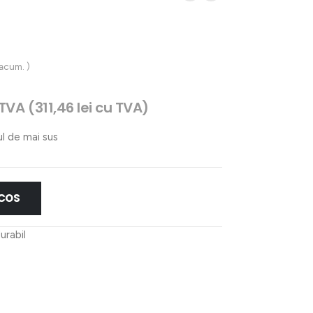
 acum. )
ul
TVA (
311,46
lei
cu TVA)
nt
ul de mai sus
1 lei.
 COS
urabil