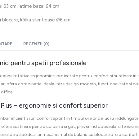
: 63 cm, latime baza: 64 cm
 blocare, kółka silentioase Ø6 cm
ENTARE
RECENZII (0)
mic pentru spatii profesionale
caune rotative ergonomice, proiectate pentru confort si sustinere in s
ar, ofera combinatia ideala intre design modern, functionalitate si conf
office.
 Plus – ergonomie si confort superior
bar eficient si un confort sporit in timpul orelor de lucru indelungate.
ofera sustinere pentru coloana si gat, prevenind oboseala si tensiune
nul de pe podea, iar mecanismul de balans cu blocare ofera confort si f