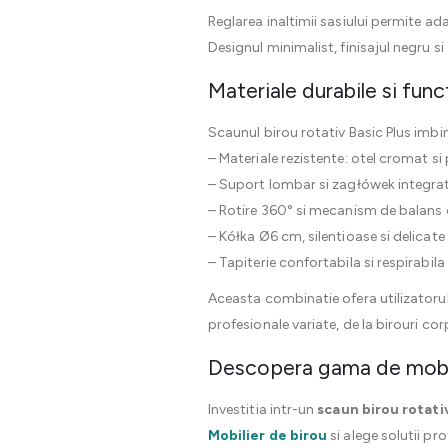
Reglarea inaltimii sasiului permite ad
Designul minimalist, finisajul negru s
Materiale durabile si func
Scaunul birou rotativ Basic Plus imbi
– Materiale rezistente: otel cromat si 
– Suport lombar si zagłówek integra
– Rotire 360° si mecanism de balans 
– Kółka Ø6 cm, silentioase si delicate
– Tapiterie confortabila si respirabila
Aceasta combinatie ofera utilizatorul
profesionale variate, de la birouri co
Descopera gama de mobil
Investitia intr-un
scaun birou rotativ
Mobilier de birou
si alege solutii pr