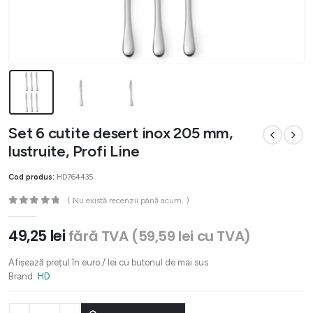
Set 6 cutite desert inox 205 mm,
lustruite, Profi Line
Cod produs:
HD764435
( Nu există recenzii până acum. )
0
out of 5
49,25
lei
fără TVA (
59,59
lei
cu TVA)
Afișează prețul în euro / lei cu butonul de mai sus
Brand:
HD