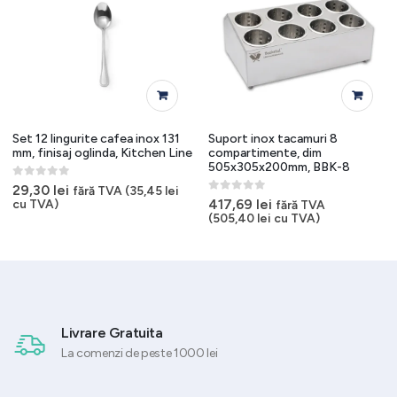
Set 12 lingurite cafea inox 131
Suport inox tacamuri 8
mm, finisaj oglinda, Kitchen Line
compartimente, dim
505x305x200mm, BBK-8
0
out of 5
29,30
lei
fără TVA (
35,45
lei
0
out of 5
417,69
lei
cu TVA)
fără TVA
(
505,40
lei
cu TVA)
Livrare Gratuita
La comenzi de peste 1000 lei