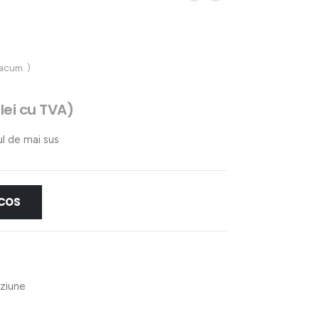
 acum. )
2
lei
cu TVA)
ul de mai sus
 COS
oziune