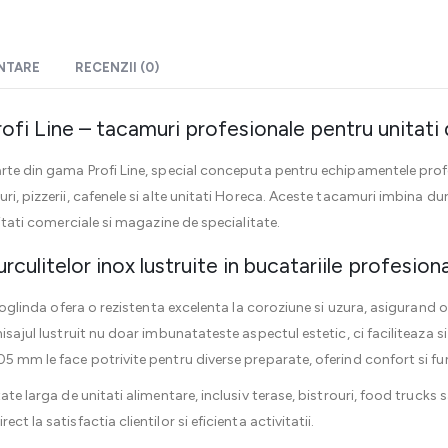
ENTARE
RECENZII (0)
rofi Line – tacamuri profesionale pentru unitati
arte din gama Profi Line, special conceputa pentru echipamentele profe
ri, pizzerii, cafenele si alte unitati Horeca. Aceste tacamuri imbina dur
nitati comerciale si magazine de specialitate.
urculitelor inox lustruite in bucatariile profesion
p oglinda ofera o rezistenta excelenta la coroziune si uzura, asigurand o 
nisajul lustruit nu doar imbunatateste aspectul estetic, ci faciliteaza
5 mm le face potrivite pentru diverse preparate, oferind confort si func
ate larga de unitati alimentare, inclusiv terase, bistrouri, food trucks 
t la satisfactia clientilor si eficienta activitatii.