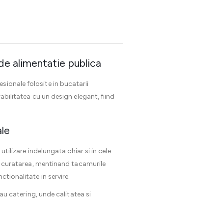
 de alimentatie publica
sionale folosite in bucatarii
abilitatea cu un design elegant, fiind
ale
utilizare indelungata chiar si in cele
 si curatarea, mentinand tacamurile
tionalitate in servire.
sau catering, unde calitatea si