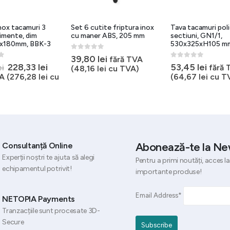
nox tacamuri 3
Set 6 cutite friptura inox
Tava tacamuri poli
imente, dim
cu maner ABS, 205 mm
sectiuni, GN1/1,
x180mm, BBK-3
530x325xH105 m
0
out of 5
39,80
lei
fără TVA
5
0
out of 5
Prețul
Prețul
228,33
lei
53,45
lei
fără 
ei
(
48,16
lei
cu TVA)
inițial
curent
A (
276,28
lei
cu
(
64,67
lei
cu T
a
este:
fost:
228,33 lei.
256,18 lei.
Abonează-te la Ne
Consultanță Online
Experții noștri te ajuta să alegi
Pentru a primi noutăți, acces la
echipamentul potrivit!
importante produse!
Email Address*
NETOPIA Payments
Tranzacțiile sunt procesate 3D-
Secure