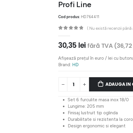
Profi Line
Cod produs:
HD764411
( Nu există recenzii până
0
out of 5
30,35
lei
fără TVA (
36,7
Afișează prețul în euro / lei cu buton
Brand:
HD
ADAUGA IN
Set 6 furculite masa inox 18/0
Lungime: 205 mm
Finisaj lustruit tip oglinda
Durabilitate si rezistenta la cor
Design ergonomic si elegant