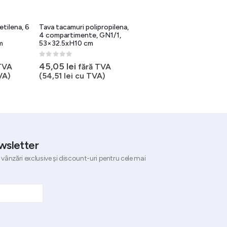
etilena, 6
Tava tacamuri polipropilena,
Suport inox tacamuri 4
4 compartimente, GN1/1,
compartimente, dim
m
53×32.5xH10 cm
255x305x205mm, BBK-4a
0
out of 5
0
out of 5
45,05
lei
311,87
lei
TVA
fără TVA
fără TVA
VA)
(
54,51
lei
cu TVA)
(
377,36
lei
cu TVA)
wsletter
 vânzări exclusive și discount-uri pentru cele mai