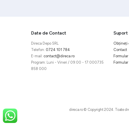
Date de Contact
Suport 
Direca Depo SRL
Obțineți 
Telefon:
0724 101 784
Contact
E-mail:
contact@direca.ro
Formular 
Program: Luni - Vineri / 09:00 - 17:000735
Formular 
858 000
direca.ro © Copyright 2024. Toate dre