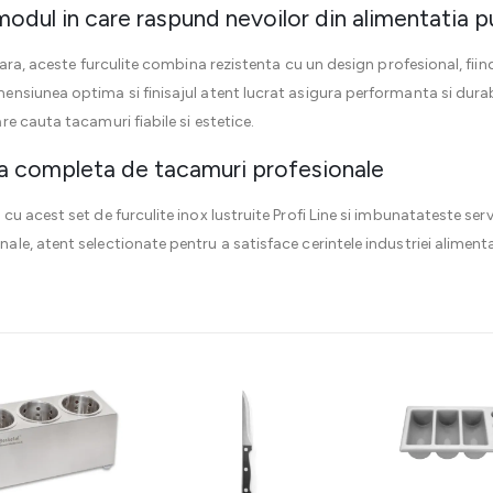
 modul in care raspund nevoilor din alimentatia p
ara, aceste furculite combina rezistenta cu un design profesional, fiind
siunea optima si finisajul atent lucrat asigura performanta si durabil
e cauta tacamuri fiabile si estetice.
a completa de tacamuri profesionale
 acest set de furculite inox lustruite Profi Line si imbunatateste servic
ale, atent selectionate pentru a satisface cerintele industriei alimenta