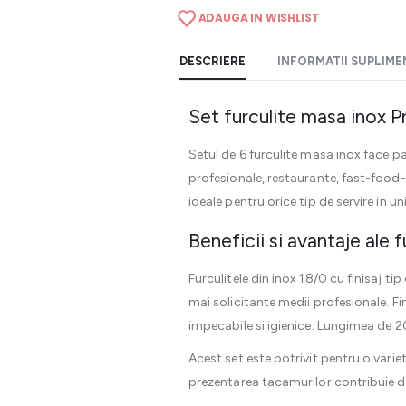
ADAUGA IN WISHLIST
DESCRIERE
INFORMATII SUPLIM
Set furculite masa inox P
Setul de 6 furculite masa inox face p
profesionale, restaurante, fast-food-u
ideale pentru orice tip de servire in u
Beneficii si avantaje ale f
Furculitele din inox 18/0 cu finisaj ti
mai solicitante medii profesionale. Fi
impecabile si igienice. Lungimea de 20
Acest set este potrivit pentru o variet
prezentarea tacamurilor contribuie direc