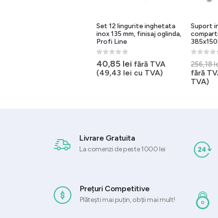
Set 6 cutite desert inox
Set 12 lingurite inghetata
Suport i
205 mm, lustruite, Profi
inox 135 mm, finisaj oglinda,
compart
Line
Profi Line
385x150
0
out of 5
0
out of 5
0
out of 
49,25
lei
40,85
lei
fără TVA
fără TVA
256,18
l
(
59,59
lei
cu TVA)
(
49,43
lei
cu TVA)
fără TV
TVA)
Livrare Gratuita
La comenzi de peste 1000 lei
Prețuri Competitive
Plătești mai puțin, obții mai mult!