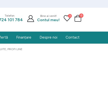
0
0
Telefon
Bine ai venit!
724 101 784
Contul meu!
fertă
Finanțare
Despre noi
Contact
ITE, PROFI LINE