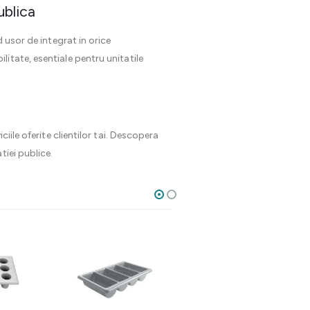
ublica
 usor de integrat in orice
itate, esentiale pentru unitatile
iile oferite clientilor tai. Descopera
tiei publice.