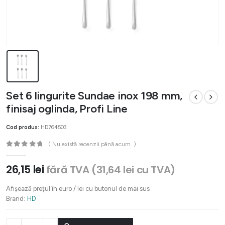
Set 6 lingurite Sundae inox 198 mm,
finisaj oglinda, Profi Line
Cod produs:
HD764503
( Nu există recenzii până acum. )
0
out of 5
26,15
lei
fără TVA (
31,64
lei
cu TVA)
Afișează prețul în euro / lei cu butonul de mai sus
Brand:
HD