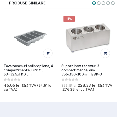
PRODUSE SIMILARE
11%
Tava tacamuri polipropilena, 4
Suport inox tacamuri 3
compartimente, GN1/1,
compartimente, dim
53×32.5xH10 cm
385x150x180mm, BBK-3
0
out of 5
0
out of 5
Prețul
Prețul
45,05
lei
228,33
lei
fără TVA (
54,51
lei
fără TVA
256,18
lei
inițial
curent
cu TVA)
(
276,28
lei
cu TVA)
a
este:
fost:
228,33 lei.
256,18 lei.