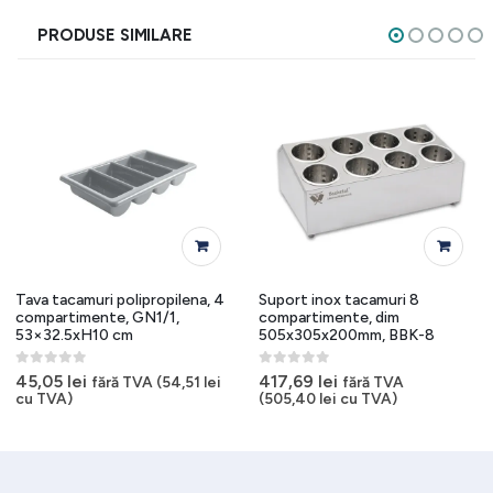
PRODUSE SIMILARE
Tava tacamuri polipropilena, 4
Suport inox tacamuri 8
compartimente, GN1/1,
compartimente, dim
53×32.5xH10 cm
505x305x200mm, BBK-8
0
out of 5
0
out of 5
45,05
lei
417,69
lei
fără TVA (
54,51
lei
fără TVA
cu TVA)
(
505,40
lei
cu TVA)