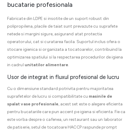
bucatarie profesionala
Fabricate din LDPE si insotite de un suport robust din
polipropilena, placile de taiat sunt prevazute cu suprafete
netede si margini sigure, asigurand atat protectia
operatorului, cat si curatarea facila. Suportul inclus ofera o
stocare igienica si organizata a tocatoarelor, contribuind la
optimizarea spatiului si la respectarea procedurilor de igiena
in cadrul
unitatilor alimentare
.
Usor de integrat in fluxul profesional de lucru
Cu o dimensiune standard potrivita pentru majoritatea
suprafetelor de lucru si compatibilitate cu
masinile de
spalat vase profesionale
, acest set este o alegere eficienta
pentru bucatariile care pun accent pe igiena si eficienta. Fie ca
este vorba despre o cafenea, un restaurant sau un laborator
de patiserie, setul de tocatoare HACCP raspunde prompt