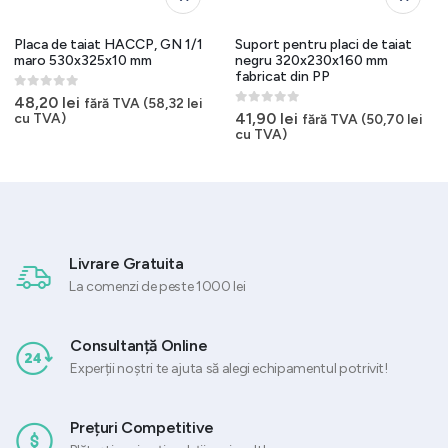
Placa de taiat HACCP, GN 1/1
Suport pentru placi de taiat
maro 530x325x10 mm
negru 320x230x160 mm
fabricat din PP
0
out of 5
48,20
lei
fără TVA (
58,32
lei
0
out of 5
41,90
lei
cu TVA)
fără TVA (
50,70
lei
cu TVA)
Livrare Gratuita
La comenzi de peste 1000 lei
Consultanță Online
Experții noștri te ajuta să alegi echipamentul potrivit!
Prețuri Competitive