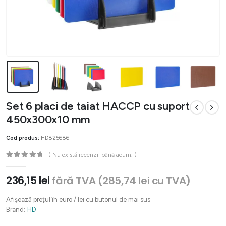
Set 6 placi de taiat HACCP cu suport
450x300x10 mm
Cod produs:
HD825686
( Nu există recenzii până acum. )
0
out of 5
236,15
lei
fără TVA (
285,74
lei
cu TVA)
Afișează prețul în euro / lei cu butonul de mai sus
Brand:
HD