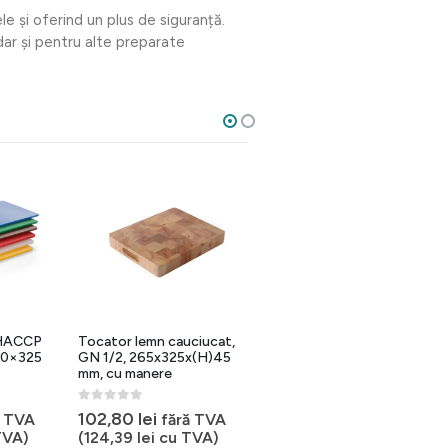
e și oferind un plus de siguranță.
 dar și pentru alte preparate
 HACCP
Tocator lemn cauciucat,
Placa de taiat HACCP, GN
30×325
GN 1/2, 265x325x(H)45
1/1 maro 530x325x10 mm
mm, cu manere
0
out of 5
48,20
lei
fără TVA
0
out of 5
102,80
lei
ă TVA
fără TVA
(
58,32
lei
cu TVA)
TVA)
(
124,39
lei
cu TVA)