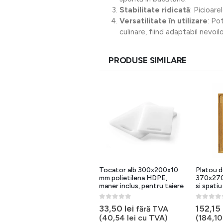
Stabilitate ridicată
: Picioar
Versatilitate în utilizare
: Po
culinare, fiind adaptabil nevoil
PRODUSE SIMILARE
Platou de servire stejar
Tocator alb 300x200x10
Platou d
270x270x20 mm cu manere
mm polietilena HDPE,
370x270
si spatiu colectare lichide
maner inclus, pentru taiere
si spatiu
0
out of 5
0
out of 5
0
out of 
130,10
lei
33,50
lei
152,15
fără TVA
fără TVA
(
157,42
lei
cu TVA)
(
40,54
lei
cu TVA)
(
184,1