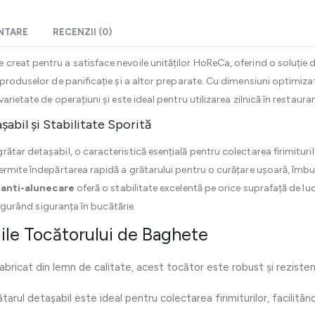
ENTARE
RECENZII (0)
 creat pentru a satisface nevoile unităților HoReCa, oferind o soluție 
 produselor de panificație și a altor preparate. Cu dimensiuni optimiz
ietate de operațiuni și este ideal pentru utilizarea zilnică în restaurante,
abil și Stabilitate Sporită
ătar detașabil, o caracteristică esențială pentru colectarea firimituri
ermite îndepărtarea rapidă a grătarului pentru o curățare ușoară, îmbu
 anti-alunecare
oferă o stabilitate excelentă pe orice suprafață de lu
asigurând siguranța în bucătărie.
iile Tocătorului de Baghete
Fabricat din lemn de calitate, acest tocător este robust și reziste
ătarul detașabil este ideal pentru colectarea firimiturilor, facilitân