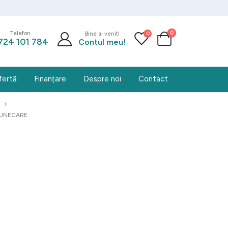
0
0
Telefon
Bine ai venit!
724 101 784
Contul meu!
fertă
Finanțare
Despre noi
Contact
LUNECARE