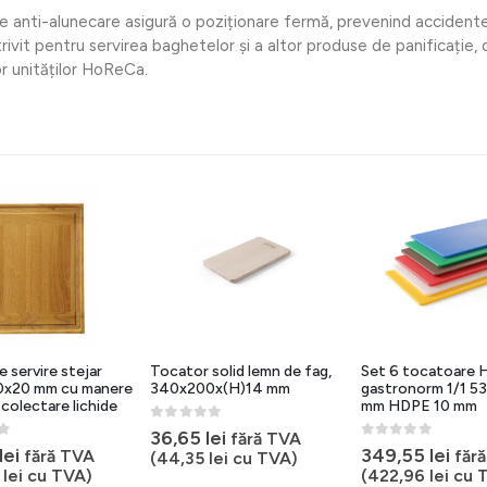
ele anti-alunecare asigură o poziționare fermă, prevenind accidentel
trivit pentru servirea baghetelor și a altor produse de panificație,
or unităților HoReCa.
e servire stejar
Tocator solid lemn de fag,
Set 6 tocatoare
x20 mm cu manere
340x200x(H)14 mm
gastronorm 1/1 5
 colectare lichide
mm HDPE 10 mm
0
out of 5
36,65
lei
fără TVA
5
0
out of 5
lei
349,55
lei
fără TVA
făr
(
44,35
lei
cu TVA)
0
lei
cu TVA)
(
422,96
lei
cu 