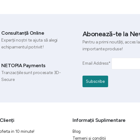
Abonează-te la Ne
Consultanță Online
Experții noștri te ajuta să alegi
Pentru a primi noutăți, acces la
echipamentul potrivit!
importante produse!
Email Address*
NETOPIA Payments
Tranzacțiile sunt procesate 3D-
Secure
Clienți
Informații Suplimentare
oferta in 10 minute!
Blog
Termeni și condiții