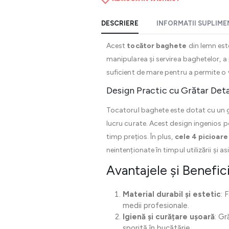
DESCRIERE
INFORMATII SUPLIM
Acest
tocător baghete
din lemn este
manipularea și servirea baghetelor, a
suficient de mare pentru a permite o var
Design Practic cu Grătar Detaș
Tocatorul baghete este dotat cu un gr
lucru curate. Acest design ingenios p
timp prețios. În plus,
cele 4 picioare
neintenționate în timpul utilizării și 
Avantajele și Benefic
Material durabil și estetic
: 
medii profesionale.
Igienă și curățare ușoară
: Gr
sporită în bucătărie.