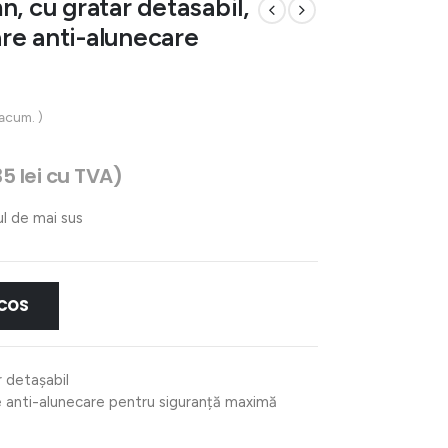
, cu gratar detasabil,
re anti-alunecare
 acum. )
35
lei
cu TVA)
ul de mai sus
 COS
r detașabil
e anti-alunecare pentru siguranță maximă