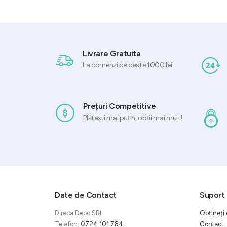
Livrare Gratuita
La comenzi de peste 1000 lei
Prețuri Competitive
Plătești mai puțin, obții mai mult!
Date de Contact
Suport 
Direca Depo SRL
Obțineți 
Telefon:
0724 101 784
Contact