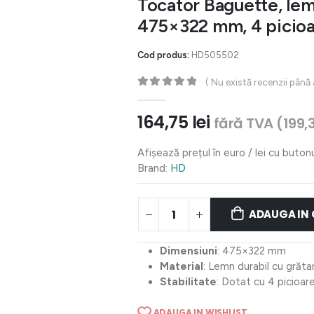
Tocator Baguette, lemn
475×322 mm, 4 picioa
Cod produs:
HD505502
( Nu există recenzii până
0
out of 5
164,75
lei
fără TVA (
199,
Afișează prețul în euro / lei cu buton
Brand:
HD
ADAUGA IN
Dimensiuni
: 475×322 mm
Material
: Lemn durabil cu grăta
Stabilitate
: Dotat cu 4 picioar
ADAUGA IN WISHLIST