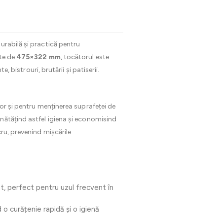
durabilă și practică pentru
ate de
475×322 mm
, tocătorul este
 bistrouri, brutării și patiserii.
lor și pentru menținerea suprafeței de
nătățind astfel igiena și economisind
cru, prevenind mișcările
nt, perfect pentru uzul frecvent în
d o curățenie rapidă și o igienă