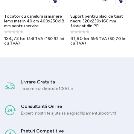
Tocator cu canelura si manere
Suport pentru placi de taiat
lemn maslin 40 cm 400x250x18
negru 320x230x160 mm
mm pentru servire
fabricat din PP
0
out of 5
0
out of 5
124,73
lei
41,90
lei
fără TVA (
150,92
lei
fără TVA (
50,70
lei
cu TVA)
cu TVA)
Livrare Gratuita
La comenzi de peste 1000 lei
Consultanță Online
Experții noștri te ajuta să alegi echipamentul potrivit!
Prețuri Competitive