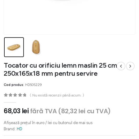
Tocator cu orificiu lemn maslin 25 cm
250x165x18 mm pentru servire
Cod produs:
HD505229
( Nu există recenzii până acum. )
0
out of 5
68,03
lei
fără TVA (
82,32
lei
cu TVA)
Afișează prețul în euro / lei cu butonul de mai sus
Brand:
HD