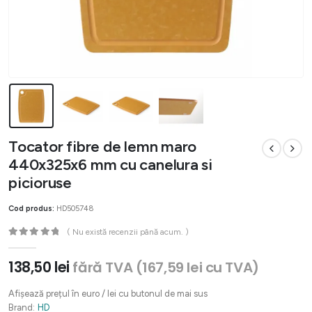
Tocator fibre de lemn maro
440x325x6 mm cu canelura si
picioruse
Cod produs:
HD505748
( Nu există recenzii până acum. )
0
out of 5
138,50
lei
fără TVA (
167,59
lei
cu TVA)
Afișează prețul în euro / lei cu butonul de mai sus
Brand:
HD