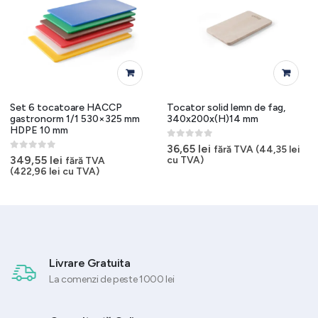
Set 6 tocatoare HACCP
Tocator solid lemn de fag,
gastronorm 1/1 530×325 mm
340x200x(H)14 mm
HDPE 10 mm
0
out of 5
36,65
lei
fără TVA (
44,35
lei
0
out of 5
349,55
lei
cu TVA)
fără TVA
(
422,96
lei
cu TVA)
Livrare Gratuita
La comenzi de peste 1000 lei