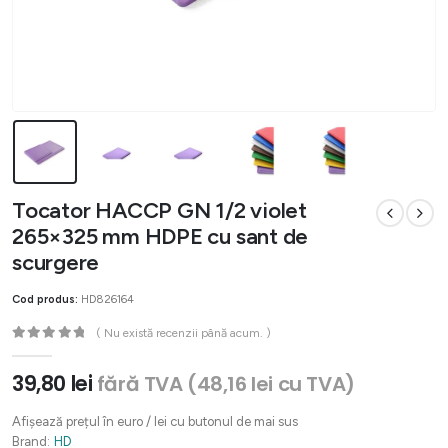
Tocator HACCP GN 1/2 violet
265×325 mm HDPE cu sant de
scurgere
Cod produs:
HD826164
( Nu există recenzii până acum. )
0
out of 5
39,80
lei
fără TVA (
48,16
lei
cu TVA)
Afișează prețul în euro / lei cu butonul de mai sus
Brand:
HD