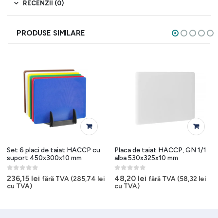
RECENZII (0)
PRODUSE SIMILARE
Set 6 placi de taiat HACCP cu
Placa de taiat HACCP, GN 1/1
suport 450x300x10 mm
alba 530x325x10 mm
0
out of 5
0
out of 5
236,15
lei
48,20
lei
fără TVA (
285,74
lei
fără TVA (
58,32
lei
cu TVA)
cu TVA)