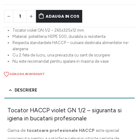
ADAUGA IN COS
Tocator violet GN 1/2 – 265x325x12 mm
Material: polietilena HDPE 500, durabila si rezistenta
Respecta standardele HACCP – culoare destinata alimentelor ne-
alergene
Cu 2 fete de lucru, una prevazuta cu sant de scurgere
Nu este recomandat pentru spalare in masina de vase
ADAUGA IN WISHLIST
DESCRIERE
Tocator HACCP violet GN 1/2 – siguranta si
igiena in bucatarii profesionale
Gama de
tocatoare profesionale HACCP
este special
conceputa pentru a satisface cele mai stricte cerinte de