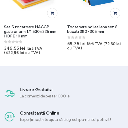
Set 6 tocatoare HACCP
Tocatoare polietilena set 6
gastronorm 1/1 530×325 mm
bucati 380×305 mm
HDPE 10 mm
0
out of 5
59,75
lei
fără TVA (
72,30
lei
0
out of 5
349,55
lei
cu TVA)
fără TVA
(
422,96
lei
cu TVA)
Livrare Gratuita
La comenzi de peste 1000 lei
Consultanță Online
Experții noștri te ajuta să alegi echipamentul potrivit!