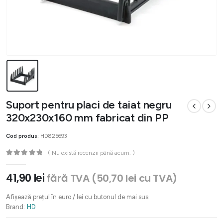
Suport pentru placi de taiat negru
320x230x160 mm fabricat din PP
Cod produs:
HD825693
( Nu există recenzii până acum. )
0
out of 5
41,90
lei
fără TVA (
50,70
lei
cu TVA)
Afișează prețul în euro / lei cu butonul de mai sus
Brand:
HD