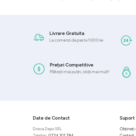
Livrare Gratuita
La comenzi de peste 1000 lei
Prețuri Competitive
Plătești mai puțin, obții mai mult!
Date de Contact
Suport 
Direca Depo SRL
Obțineți 
Telefon:
0724 101 784
Contact