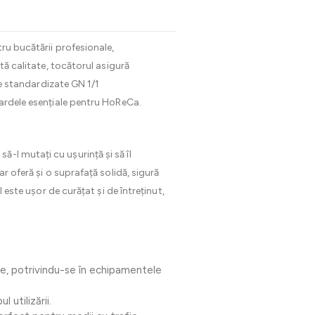
ru bucătării profesionale,
tă calitate, tocătorul asigură
ile standardizate GN 1/1
dardele esențiale pentru HoReCa.
-l mutați cu ușurință și să îl
r oferă și o suprafață solidă, sigură
 este ușor de curățat și de întreținut,
nare, potrivindu-se în echipamentele
 utilizării.