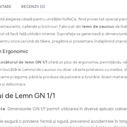
ENTARE
RECENZII (0)
ă alegerea ideală pentru unitățile HoReCa, fiind proiectat special pent
restaurante, cafenele și bistrouri. Fabricat din
lemn de cauciuc
de înal
put să facă față utilizării intense. Suprafața sa generoasă și dimensiun
ntru orice sarcină de tăiere, pregătire și prezentare, îndeplinind stan
gn Ergonomic
tocătorul de lemn GN 1/1
oferă un plus de ergonomie, permițându-vă să
 din bucătărie. Lemnul de cauciuc nu doar că este prietenos cu mediul, da
 carne și legume, până la produse de patiserie și brutărie. Acest material
e și deformare.
lui de Lemn GN 1/1
ate
: Dimensiunile GN 1/1 permit utilizarea în diverse aplicații culi
.
e asigură o prindere fermă și sigură, prevenind accidentele în timpul