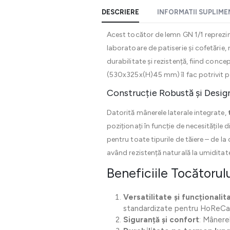
DESCRIERE
INFORMATII SUPLIM
Acest tocător de lemn GN 1/1 reprezint
laboratoare de patiserie și cofetărie, 
durabilitate și rezistență, fiind conce
(530x325x(H)45 mm) îl fac potrivit pe
Construcție Robustă și Desi
Datorită mânerele laterale integrate,
poziționați în funcție de necesitățile
pentru toate tipurile de tăiere – de la
având rezistență naturală la umiditat
Beneficiile Tocătoru
Versatilitate și funcționalit
standardizate pentru HoReCa
Siguranță și confort
: Mânerel