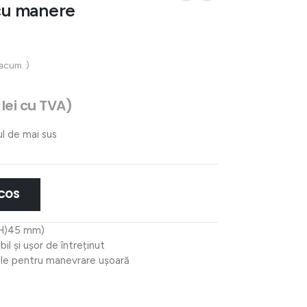
cu manere
 acum. )
1
lei
cu TVA)
ul de mai sus
 COS
(H)45 mm)
il și ușor de întreținut
ale pentru manevrare ușoară