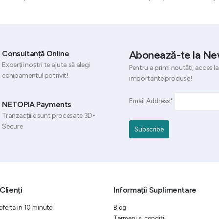
Abonează-te la Ne
Consultanță Online
Experții noștri te ajuta să alegi
Pentru a primi noutăți, acces la
echipamentul potrivit!
importante produse!
Email Address*
NETOPIA Payments
Tranzacțiile sunt procesate 3D-
Secure
Clienți
Informații Suplimentare
oferta in 10 minute!
Blog
Termeni și condiții