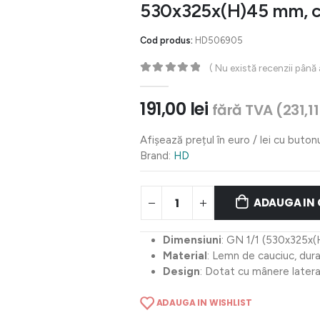
530x325x(H)45 mm, 
Cod produs:
HD506905
( Nu există recenzii până
0
out of 5
191,00
lei
fără TVA (
231,1
Afișează prețul în euro / lei cu buton
Brand:
HD
ADAUGA IN
Dimensiuni
: GN 1/1 (530x325x
Material
: Lemn de cauciuc, durab
Design
: Dotat cu mânere later
ADAUGA IN WISHLIST