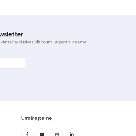
(
150,92
lei
cu TVA)
wsletter
 vânzări exclusive și discount-uri pentru cele mai
Urmărește-ne