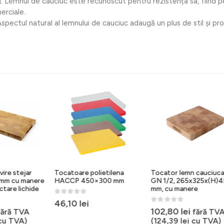
g
: Lemnul de cauciuc este recunoscut pentru rezistența sa, fiind p
erciale.
Aspectul natural al lemnului de cauciuc adaugă un plus de stil și pr
e polietilena
Tocator lemn cauciucat,
Tocatoare polieti
450×300 mm
GN 1/2, 265x325x(H)45
HACCP 600×400
mm, cu manere
5
0
out of 5
lei
141,65
lei
0
out of 5
102,80
lei
fără TVA
(
124,39
lei
cu TVA)