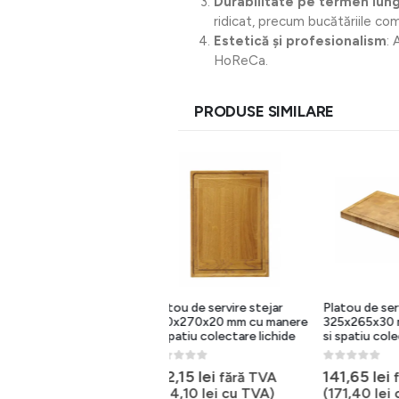
Durabilitate pe termen lun
ridicat, precum bucătăriile com
Estetică și profesionalism
: 
HoReCa.
PRODUSE SIMILARE
Platou de servire stejar
Platou de servire stejar
Tocatoar
370x270x20 mm cu manere
325x265x30 mm cu manere
HACCP 
si spatiu colectare lichide
si spatiu colectare lichide
0
out of 
46,10
0
out of 5
0
out of 5
152,15
lei
141,65
lei
fără TVA
fără TVA
(
184,10
lei
cu TVA)
(
171,40
lei
cu TVA)