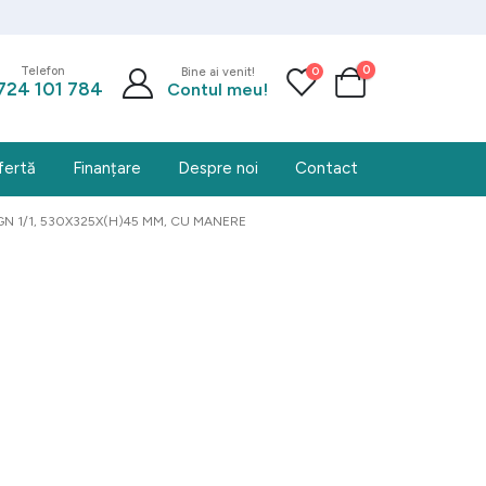
0
0
Telefon
Bine ai venit!
724 101 784
Contul meu!
fertă
Finanțare
Despre noi
Contact
 1/1, 530X325X(H)45 MM, CU MANERE