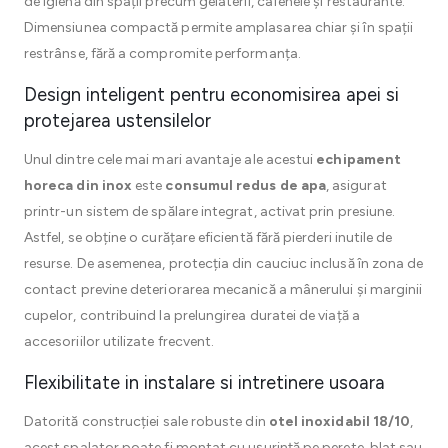
de igienă din spații precum gelaterii, cafenele și restaurante.
Dimensiunea compactă permite amplasarea chiar și în spații
restrânse, fără a compromite performanța.
Design inteligent pentru economisirea apei si
protejarea ustensilelor
Unul dintre cele mai mari avantaje ale acestui
echipament
horeca din inox
este
consumul redus de apa
, asigurat
printr-un sistem de spălare integrat, activat prin presiune.
Astfel, se obține o curățare eficientă fără pierderi inutile de
resurse. De asemenea, protecția din cauciuc inclusă în zona de
contact previne deteriorarea mecanică a mânerului și marginii
cupelor, contribuind la prelungirea duratei de viață a
accesoriilor utilizate frecvent.
Flexibilitate in instalare si intretinere usoara
Datorită construcției sale robuste din
otel inoxidabil 18/10
,
acest spalator poate fi montat cu ușurință pe perete, blat sau