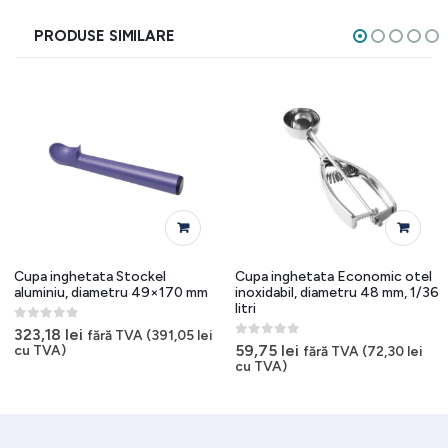
PRODUSE SIMILARE
Cupa inghetata Stockel
Cupa inghetata Economic otel
aluminiu, diametru 49×170 mm
inoxidabil, diametru 48 mm, 1/36
litri
0
out of 5
323,18
lei
fără TVA (
391,05
lei
0
out of 5
59,75
lei
cu TVA)
fără TVA (
72,30
lei
cu TVA)