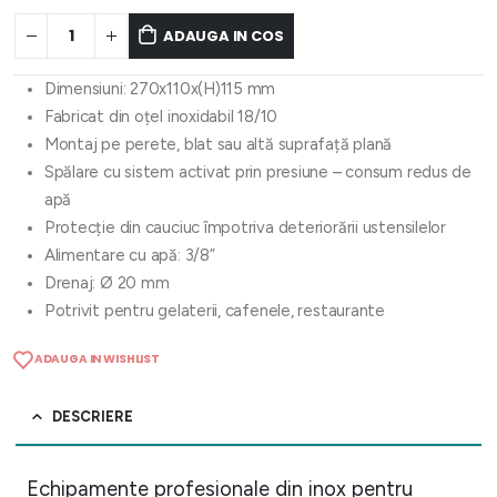
ADAUGA IN COS
Dimensiuni: 270x110x(H)115 mm
Fabricat din oțel inoxidabil 18/10
Montaj pe perete, blat sau altă suprafață plană
Spălare cu sistem activat prin presiune – consum redus de
apă
Protecție din cauciuc împotriva deteriorării ustensilelor
Alimentare cu apă: 3/8”
Drenaj: Ø 20 mm
Potrivit pentru gelaterii, cafenele, restaurante
ADAUGA IN WISHLIST
DESCRIERE
Echipamente profesionale din inox pentru