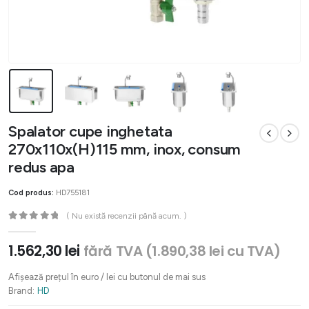
Spalator cupe inghetata
270x110x(H)115 mm, inox, consum
redus apa
Cod produs:
HD755181
( Nu există recenzii până acum. )
0
out of 5
1.562,30
lei
fără TVA (
1.890,38
lei
cu TVA)
Afișează prețul în euro / lei cu butonul de mai sus
Brand:
HD