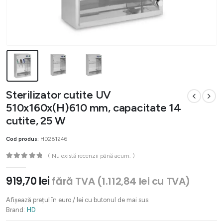
Sterilizator cutite UV
510x160x(H)610 mm, capacitate 14
cutite, 25 W
Cod produs:
HD281246
( Nu există recenzii până acum. )
0
out of 5
919,70
lei
fără TVA (
1.112,84
lei
cu TVA)
Afișează prețul în euro / lei cu butonul de mai sus
Brand:
HD