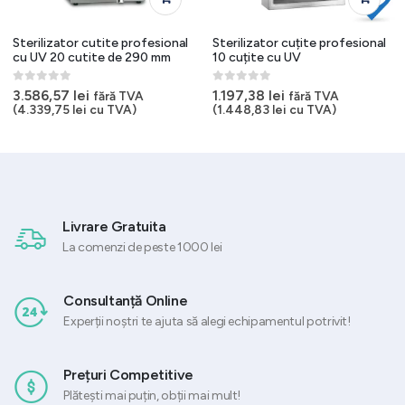
Sterilizator cutite profesional
Sterilizator cuțite profesional
cu UV 20 cutite de 290 mm
10 cuțite cu UV
0
out of 5
0
out of 5
3.586,57
lei
1.197,38
lei
fără TVA
fără TVA
(
4.339,75
lei
cu TVA)
(
1.448,83
lei
cu TVA)
Livrare Gratuita
La comenzi de peste 1000 lei
Consultanță Online
Experții noștri te ajuta să alegi echipamentul potrivit!
Prețuri Competitive
Plătești mai puțin, obții mai mult!