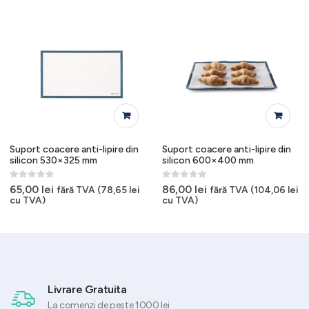
Suport coacere anti-lipire din
Suport coacere anti-lipire din
silicon 530×325 mm
silicon 600×400 mm
0
out of 5
0
out of 5
65,00
lei
86,00
lei
fără TVA (
78,65
lei
fără TVA (
104,06
lei
cu TVA)
cu TVA)
Livrare Gratuita
La comenzi de peste 1000 lei