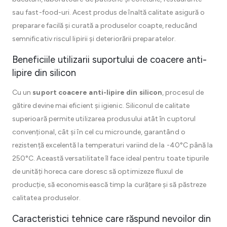
sau fast-food-uri. Acest produs de înaltă calitate asigură o
preparare facilă și curată a produselor coapte, reducând
semnificativ riscul lipirii și deteriorării preparatelor.
Beneficiile utilizarii suportului de coacere anti-
lipire din silicon
Cu un
suport coacere anti-lipire din silicon
, procesul de
gătire devine mai eficient și igienic. Siliconul de calitate
superioară permite utilizarea produsului atât în cuptorul
convențional, cât și în cel cu microunde, garantând o
rezistență excelentă la temperaturi variind de la -40°C până la
250°C. Această versatilitate îl face ideal pentru toate tipurile
de unități horeca care doresc să optimizeze fluxul de
producție, să economisească timp la curățare și să păstreze
calitatea produselor.
Caracteristici tehnice care răspund nevoilor din