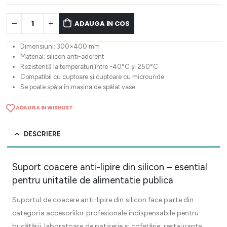
ADAUGA IN COS
Dimensiuni: 300×400 mm
Material: silicon anti-aderent
Rezistență la temperaturi între -40°C și 250°C
Compatibil cu cuptoare și cuptoare cu microunde
Se poate spăla în mașina de spălat vase
ADAUGA IN WISHLIST
DESCRIERE
Suport coacere anti-lipire din silicon – esential
pentru unitatile de alimentatie publica
Suportul de coacere anti-lipire din silicon face parte din
categoria accesoriilor profesionale indispensabile pentru
bucătării, laboratoare de patiserie și cofetărie, restaurante