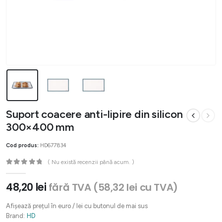
Suport coacere anti-lipire din silicon
300×400 mm
Cod produs:
HD677834
( Nu există recenzii până acum. )
0
out of 5
48,20
lei
fără TVA (
58,32
lei
cu TVA)
Afișează prețul în euro / lei cu butonul de mai sus
Brand:
HD