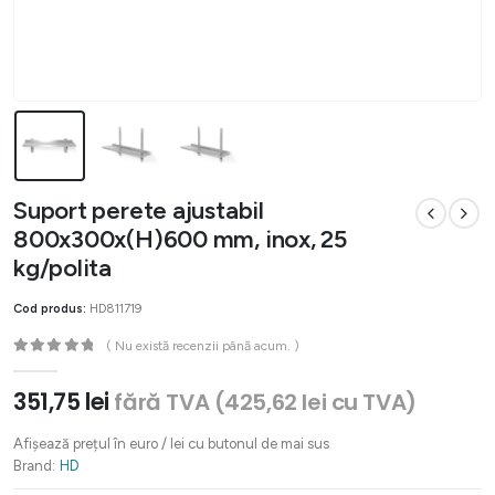
Suport perete ajustabil
800x300x(H)600 mm, inox, 25
kg/polita
Cod produs:
HD811719
( Nu există recenzii până acum. )
0
out of 5
351,75
lei
fără TVA (
425,62
lei
cu TVA)
Afișează prețul în euro / lei cu butonul de mai sus
Brand:
HD