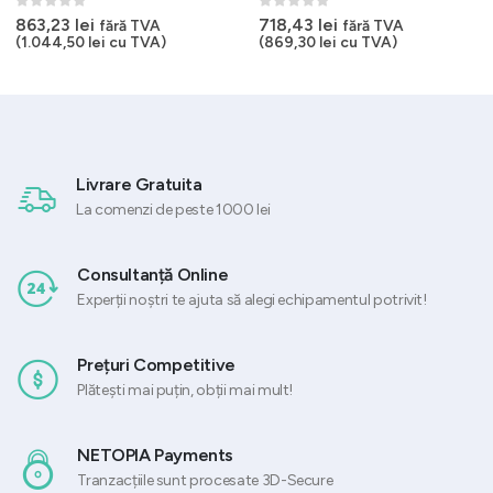
0
out of 5
0
out of 5
863,23
lei
718,43
lei
fără TVA
fără TVA
(
1.044,50
lei
cu TVA)
(
869,30
lei
cu TVA)
Livrare Gratuita
La comenzi de peste 1000 lei
Consultanță Online
Experții noștri te ajuta să alegi echipamentul potrivit!
Prețuri Competitive
Plătești mai puțin, obții mai mult!
NETOPIA Payments
Tranzacțiile sunt procesate 3D-Secure